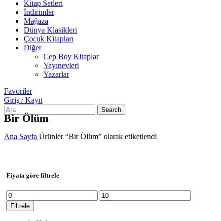
Kitap Setleri
İndirimler
Mağaza
Dünya Klasikleri
Çocuk Kitapları
Diğer
Cep Boy Kitaplar
Yayınevleri
Yazarlar
Favoriler
Giriş / Kayıt
Search
Bir Ölüm
Ana Sayfa
Ürünler “Bir Ölüm” olarak etiketlendi
Fiyata göre filtrele
En
En
düşük
yüksek
Filtrele
fiyat
fiyat