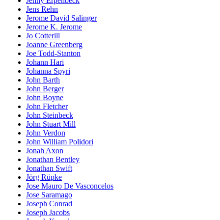
Jenny Erpenbeck
Jens Rehn
Jerome David Salinger
Jerome K. Jerome
Jo Cotterill
Joanne Greenberg
Joe Todd-Stanton
Johann Hari
Johanna Spyri
John Barth
John Berger
John Boyne
John Fletcher
John Steinbeck
John Stuart Mill
John Verdon
John William Polidori
Jonah Axon
Jonathan Bentley
Jonathan Swift
Jörg Rüpke
Jose Mauro De Vasconcelos
Jose Saramago
Joseph Conrad
Joseph Jacobs