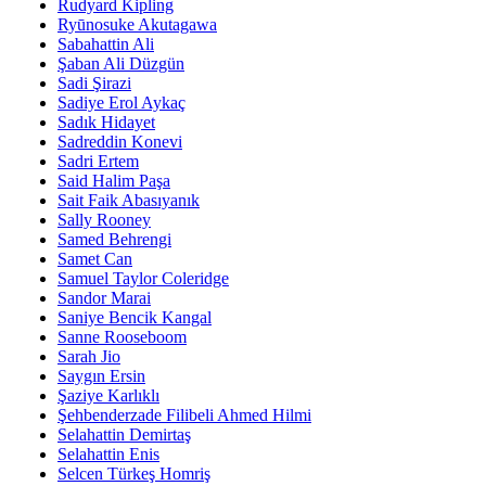
Rudyard Kipling
Ryūnosuke Akutagawa
Sabahattin Ali
Şaban Ali Düzgün
Sadi Şirazi
Sadiye Erol Aykaç
Sadık Hidayet
Sadreddin Konevi
Sadri Ertem
Said Halim Paşa
Sait Faik Abasıyanık
Sally Rooney
Samed Behrengi
Samet Can
Samuel Taylor Coleridge
Sandor Marai
Saniye Bencik Kangal
Sanne Rooseboom
Sarah Jio
Saygın Ersin
Şaziye Karlıklı
Şehbenderzade Filibeli Ahmed Hilmi
Selahattin Demirtaş
Selahattin Enis
Selcen Türkeş Homriş