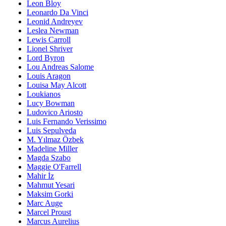
Leon Bloy
Leonardo Da Vinci
Leonid Andreyev
Leslea Newman
Lewis Carroll
Lionel Shriver
Lord Byron
Lou Andreas Salome
Louis Aragon
Louisa May Alcott
Loukianos
Lucy Bowman
Ludovico Ariosto
Luis Fernando Verissimo
Luis Sepulveda
M. Yılmaz Özbek
Madeline Miller
Magda Szabo
Maggie O'Farrell
Mahir İz
Mahmut Yesari
Maksim Gorki
Marc Auge
Marcel Proust
Marcus Aurelius