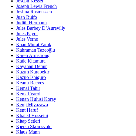
Joseph Kessel
Joseph Lewis French
Joshua Rasmussen
Juan Rulfo
Judith Hermann
Jules Barbey D’Aurevilly
Jules Payot
Jules Verne
Kaan Murat Yanık
Kahraman Tazeoğlu
Karen Armstrong
Katie Kitamura
Kayahan Demir
Kazım Karabekir
Kazuo Ishiguro
Keanu Reeves
Kemal Tahir
Kemal Varol
Kenan Hulusi Koray
Kenji Miyazawa
Kent Haruf
Khaled Hosseini
Kitap Setleri
Kjersti Skomsvold
Klaus Mann