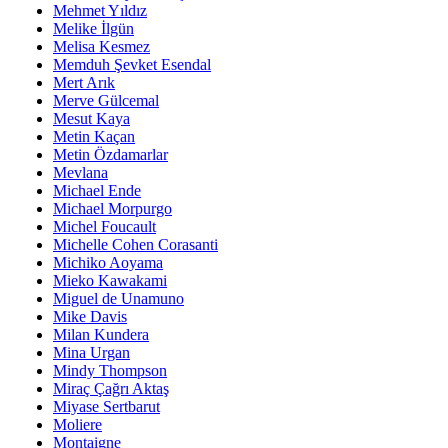
Mehmet Yıldız
Melike İlgün
Melisa Kesmez
Memduh Şevket Esendal
Mert Arık
Merve Gülcemal
Mesut Kaya
Metin Kaçan
Metin Özdamarlar
Mevlana
Michael Ende
Michael Morpurgo
Michel Foucault
Michelle Cohen Corasanti
Michiko Aoyama
Mieko Kawakami
Miguel de Unamuno
Mike Davis
Milan Kundera
Mina Urgan
Mindy Thompson
Miraç Çağrı Aktaş
Miyase Sertbarut
Moliere
Montaigne