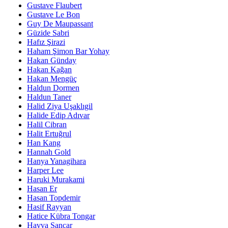
Gustave Flaubert
Gustave Le Bon
Guy De Maupassant
Güzide Sabri
Hafız Şirazi
Haham Şimon Bar Yohay
Hakan Günday
Hakan Kağan
Hakan Mengüç
Haldun Dormen
Haldun Taner
Halid Ziya Uşaklıgil
Halide Edip Adıvar
Halil Cibran
Halit Ertuğrul
Han Kang
Hannah Gold
Hanya Yanagihara
Harper Lee
Haruki Murakami
Hasan Er
Hasan Topdemir
Hasif Rayyan
Hatice Kübra Tongar
Havva Sancar