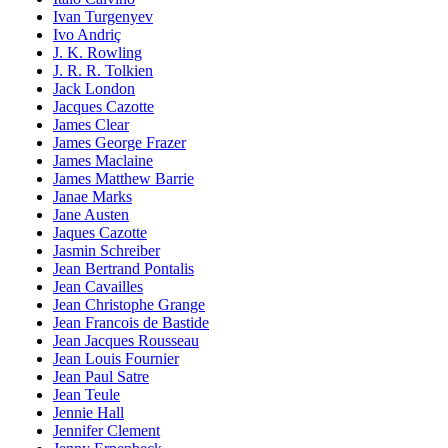
Ivan Turgenyev
Ivo Andriç
J. K. Rowling
J. R. R. Tolkien
Jack London
Jacques Cazotte
James Clear
James George Frazer
James Maclaine
James Matthew Barrie
Janae Marks
Jane Austen
Jaques Cazotte
Jasmin Schreiber
Jean Bertrand Pontalis
Jean Cavailles
Jean Christophe Grange
Jean Francois de Bastide
Jean Jacques Rousseau
Jean Louis Fournier
Jean Paul Satre
Jean Teule
Jennie Hall
Jennifer Clement