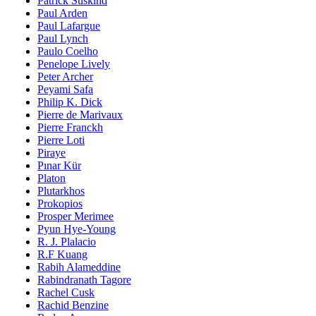
Patrick Süskind
Paul Arden
Paul Lafargue
Paul Lynch
Paulo Coelho
Penelope Lively
Peter Archer
Peyami Safa
Philip K. Dick
Pierre de Marivaux
Pierre Franckh
Pierre Loti
Piraye
Pınar Kür
Platon
Plutarkhos
Prokopios
Prosper Merimee
Pyun Hye-Young
R. J. Plalacio
R.F Kuang
Rabih Alameddine
Rabindranath Tagore
Rachel Cusk
Rachid Benzine