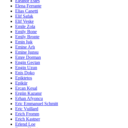
Eleanor Estes
Elena Ferrante
Elias Canetti
Elif Şafak
Elif Veske
Emile Zola
Emily Bone
Emily Bronte
Emin Işık
Emine Arlı
Emine Işınsu
Emre Dorman
Engin Geçtan
Engin Uzun
Enis Doko
Epiktetos
Epikür
Ercan Kesal
Ergün Kazanır
Erhan Afyoncu
Eric Emmanuel Schmitt
Eric Vuillard
Erich Fromm
Erich Kastner
Erlend Loe