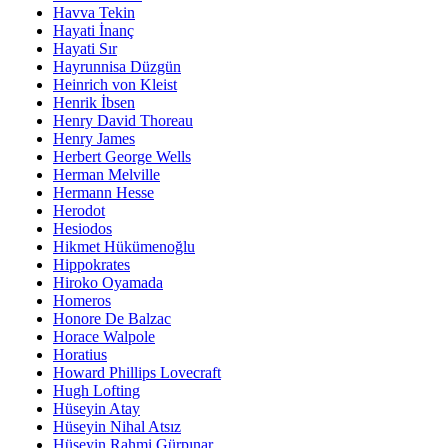
Havva Tekin
Hayati İnanç
Hayati Sır
Hayrunnisa Düzgün
Heinrich von Kleist
Henrik İbsen
Henry David Thoreau
Henry James
Herbert George Wells
Herman Melville
Hermann Hesse
Herodot
Hesiodos
Hikmet Hükümenoğlu
Hippokrates
Hiroko Oyamada
Homeros
Honore De Balzac
Horace Walpole
Horatius
Howard Phillips Lovecraft
Hugh Lofting
Hüseyin Atay
Hüseyin Nihal Atsız
Hüseyin Rahmi Gürpınar