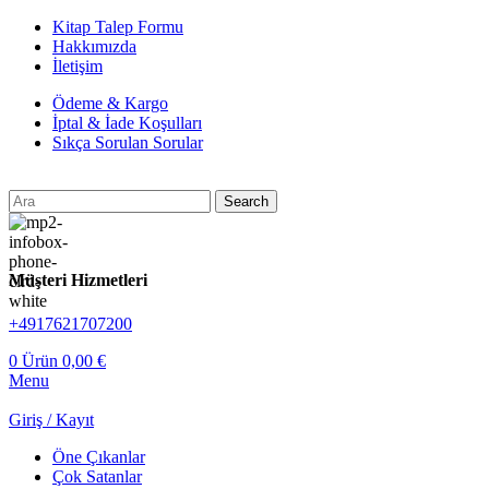
Kitap Talep Formu
Hakkımızda
İletişim
Ödeme & Kargo
İptal & İade Koşulları
Sıkça Sorulan Sorular
Search
Müşteri Hizmetleri
+4917621707200
0
Ürün
0,00
€
Menu
Giriş / Kayıt
Öne Çıkanlar
Çok Satanlar