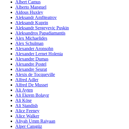
Albert Camus
Alberto Manguel
Aldous Huxley
Aleksandr Amfiteatrov
Aleksandr Kuprin
Aleksandr Sergeyeviç Puşkin
Aleksandros Papadiamantis
Alex Michaelides
Alex Schulman
Alexander Aronsohn
Alexander Lernet Holenia
Alexandre Dumas
Alexandre Postel
Alexandre Seurat
Alexis de Tocqueville
Alfred Adler
Alfred De Musset
Ali Ayten
Ali Ekrem Bolayır
Ali Köse
Ali Standish
Alice Feeney
Alice Walker
Aliyah Umm Raiyaan
Alper Canıgüz