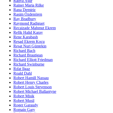
Radva Aşur
Rainer Maria Rilke
Rana Demiriz
Rasim Özdenören
Ray Bradbury
Raymond Radiguet
Recaizade Mahmut Ekrem
Refik Halid Karay
Rene Karabash
Reşad Ekrem Koçu
Reşat Nuri Güntekin
Richard Bach
Richard Brautigan
Richard Elliott Friedman
Richard Swinburne
Rıfat Ilgaz
Roald Dahl
Robert Hamill Nassau
Robert Henry Charles
Robert Louis Stevenson
Robert Michael Ballantyne
Robert Misik
Robert Musil
Roger Garaudy
Romain Gary