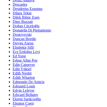
Deniz Akkaya
Descartes
Desiderius Erasmus
Dilara Tekin
Dilek Bilgiç Esen
Dino Buzzati
Doğan Cüceloğlu
Donatella Di Pietrantonio
Dostoyevski
Duncan Beedie
Duygu Asena
Ebubekir Sifil
Ece Erdoğuş Levi
Ed Yong
Edgar Allan Poe
Edip Cansever
Edip Yüksel
Edith Nesbit
Edith Wharton
Edmondo De Amicis
Edouard Louis
Edvin Lefevre
Edward Bellamy
Ekrem Sarıkçıoğlu
Eleanor Coerr