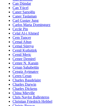
Can Dündar
Can Yücel
Caner Sarıoğlu
Caner Taslaman
Carl Gustav Jung
Carlos Maria Dominguez
Cecile Pin
Celal Al-i Ahmed
Cem Tunçer
Cemal Altun
Cemal Süreya
Cemil Kutlutürk
Cemil Meriç
Cemre Demirel
Cemre N. Karain
Cenap Şahabettin
Cengiz Aytmatov
Ceren Ceran
Charles Baudelaire
Charles Darwin
Charles Dickens
China Mieville
Chris Naylor Ballesteros
Christian Friedrich Hebbel
Christy Brown