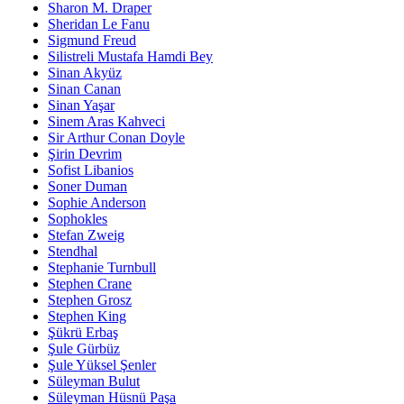
Sharon M. Draper
Sheridan Le Fanu
Sigmund Freud
Silistreli Mustafa Hamdi Bey
Sinan Akyüz
Sinan Canan
Sinan Yaşar
Sinem Aras Kahveci
Sir Arthur Conan Doyle
Şirin Devrim
Sofist Libanios
Soner Duman
Sophie Anderson
Sophokles
Stefan Zweig
Stendhal
Stephanie Turnbull
Stephen Crane
Stephen Grosz
Stephen King
Şükrü Erbaş
Şule Gürbüz
Şule Yüksel Şenler
Süleyman Bulut
Süleyman Hüsnü Paşa