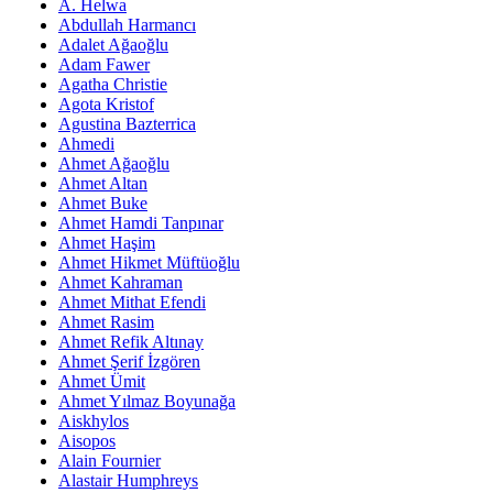
A. Helwa
Abdullah Harmancı
Adalet Ağaoğlu
Adam Fawer
Agatha Christie
Agota Kristof
Agustina Bazterrica
Ahmedi
Ahmet Ağaoğlu
Ahmet Altan
Ahmet Buke
Ahmet Hamdi Tanpınar
Ahmet Haşim
Ahmet Hikmet Müftüoğlu
Ahmet Kahraman
Ahmet Mithat Efendi
Ahmet Rasim
Ahmet Refik Altınay
Ahmet Şerif İzgören
Ahmet Ümit
Ahmet Yılmaz Boyunağa
Aiskhylos
Aisopos
Alain Fournier
Alastair Humphreys