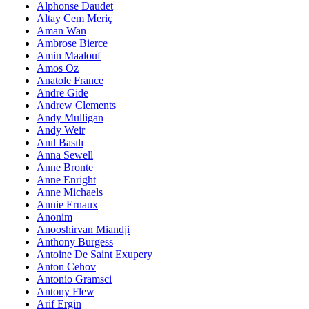
Alphonse Daudet
Altay Cem Meriç
Aman Wan
Ambrose Bierce
Amin Maalouf
Amos Oz
Anatole France
Andre Gide
Andrew Clements
Andy Mulligan
Andy Weir
Anıl Basılı
Anna Sewell
Anne Bronte
Anne Enright
Anne Michaels
Annie Ernaux
Anonim
Anooshirvan Miandji
Anthony Burgess
Antoine De Saint Exupery
Anton Cehov
Antonio Gramsci
Antony Flew
Arif Ergin