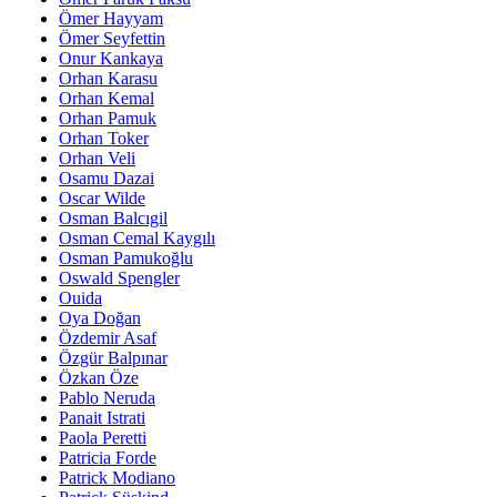
Ömer Hayyam
Ömer Seyfettin
Onur Kankaya
Orhan Karasu
Orhan Kemal
Orhan Pamuk
Orhan Toker
Orhan Veli
Osamu Dazai
Oscar Wilde
Osman Balcıgil
Osman Cemal Kaygılı
Osman Pamukoğlu
Oswald Spengler
Ouida
Oya Doğan
Özdemir Asaf
Özgür Balpınar
Özkan Öze
Pablo Neruda
Panait Istrati
Paola Peretti
Patricia Forde
Patrick Modiano