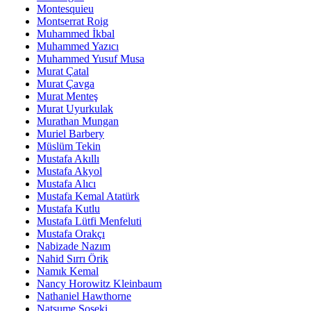
Montesquieu
Montserrat Roig
Muhammed İkbal
Muhammed Yazıcı
Muhammed Yusuf Musa
Murat Çatal
Murat Çavga
Murat Menteş
Murat Uyurkulak
Murathan Mungan
Muriel Barbery
Müslüm Tekin
Mustafa Akıllı
Mustafa Akyol
Mustafa Alıcı
Mustafa Kemal Atatürk
Mustafa Kutlu
Mustafa Lütfi Menfeluti
Mustafa Orakçı
Nabizade Nazım
Nahid Sırrı Örik
Namık Kemal
Nancy Horowitz Kleinbaum
Nathaniel Hawthorne
Natsume Soseki