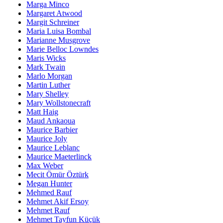
Marga Minco
Margaret Atwood
Margit Schreiner
Maria Luisa Bombal
Marianne Musgrove
Marie Belloc Lowndes
Maris Wicks
Mark Twain
Marlo Morgan
Martin Luther
Mary Shelley
Mary Wollstonecraft
Matt Haig
Maud Ankaoua
Maurice Barbier
Maurice Joly
Maurice Leblanc
Maurice Maeterlinck
Max Weber
Mecit Ömür Öztürk
Megan Hunter
Mehmed Rauf
Mehmet Akif Ersoy
Mehmet Rauf
Mehmet Tayfun Küçük