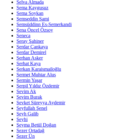
Selva Almada
Sema Kaygusuz
Sema Soykan
Şemseddin Sami
Şemsüddinn Es-Semerkandi
Sena Öncel Özsoy
Seneca
Seray Şahiner
Serdar Çankaya
Serdar Demirel
Serhan Asker
Serhat Kaya
Serkan Karaismailoğlu
Sermet Muhtar Alus
Şermin Yaşar
Serpil Yıldız Özdemir
Sevim Ak
Sevim Burak
Şevket Süreyya Aydemir
Seyfullah Şenel
Şeyh Galib
Şeyhi
Şeyma Betül Doğan
Sezer Ortadağ
Sezer Ün