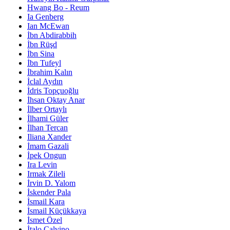
Hwang Bo - Reum
Ia Genberg
Ian McEwan
İbn Abdirabbih
İbn Rüşd
İbn Sina
İbn Tufeyl
İbrahim Kalın
İclal Aydın
İdris Topçuoğlu
İhsan Oktay Anar
İlber Ortaylı
İlhami Güler
İlhan Tercan
Iliana Xander
İmam Gazali
İpek Ongun
Ira Levin
Irmak Zileli
İrvin D. Yalom
İskender Pala
İsmail Kara
İsmail Küçükkaya
İsmet Özel
İtalo Calvino