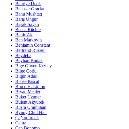
Bahriye Üçok
Baltasar Gracian
Banu Mushtaq
Barış Üngür
Başak Sayan
Becca Ritchie
Behiç Ak
Ben Markovits
Benjamin Constant
Bertrand Russell
Beydeba
Beyhan Budak
Bige Güven Kızılay
Bilge Çorlu
Bilgin Adalı
Blaise Pascal
Bruce H. Lipton
Bryan Mealer
Buket Uzuner
Bülent Akyürek
Büşra Ümmühan
Byung Chul Han
Çağan Irmak
Cahız
Can Bonomo