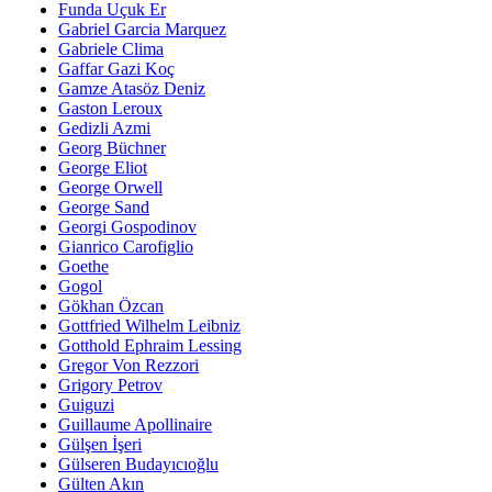
Funda Uçuk Er
Gabriel Garcia Marquez
Gabriele Clima
Gaffar Gazi Koç
Gamze Atasöz Deniz
Gaston Leroux
Gedizli Azmi
Georg Büchner
George Eliot
George Orwell
George Sand
Georgi Gospodinov
Gianrico Carofiglio
Goethe
Gogol
Gökhan Özcan
Gottfried Wilhelm Leibniz
Gotthold Ephraim Lessing
Gregor Von Rezzori
Grigory Petrov
Guiguzi
Guillaume Apollinaire
Gülşen İşeri
Gülseren Budayıcıoğlu
Gülten Akın