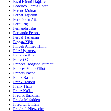
Fazıl Hüsnü Dağlarca
Federico Garcia Lorca
Ferenc Molnar
Ferhat Taştekin
Feridüddin Attar
Ferit Edgü
Fernanda Trias
Fernando Pessoa
Feryal Taslaman
Feyyaz Yiğit
Filibeli Ahmed Hilmi
Filiz Üşenmez
Florence Knapp
Forrest Carter
Frances Hodgson Burnett
Frances Minto Elliot
Francis Bacon
Frank Baum
Frank Herbert
Frank Thilly
Franz Kafka
Fredrik Backman
Freida Mcfadden
Friedrich Engels
Friedrich Nietzsche