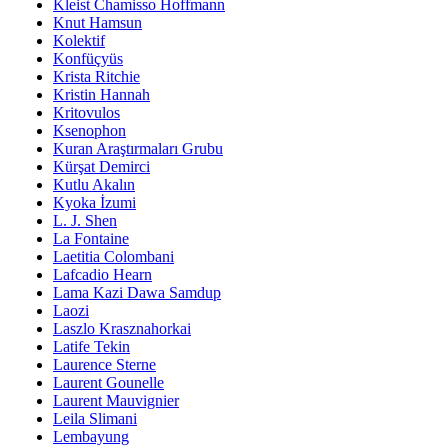
Kleist Chamisso Hoffmann
Knut Hamsun
Kolektif
Konfüçyüs
Krista Ritchie
Kristin Hannah
Kritovulos
Ksenophon
Kuran Araştırmaları Grubu
Kürşat Demirci
Kutlu Akalın
Kyoka İzumi
L. J. Shen
La Fontaine
Laetitia Colombani
Lafcadio Hearn
Lama Kazi Dawa Samdup
Laozi
Laszlo Krasznahorkai
Latife Tekin
Laurence Sterne
Laurent Gounelle
Laurent Mauvignier
Leila Slimani
Lembayung