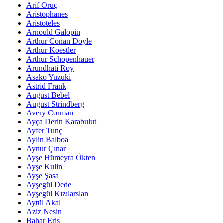
Arif Oruç
Aristophanes
Aristoteles
Arnould Galopin
Arthur Conan Doyle
Arthur Koestler
Arthur Schopenhauer
Arundhati Roy
Asako Yuzuki
Astrid Frank
August Bebel
August Strindberg
Avery Corman
Ayça Derin Karabulut
Ayfer Tunç
Aylin Balboa
Aynur Çınar
Ayşe Hümeyra Ökten
Ayşe Kulin
Ayşe Şasa
Ayşegül Dede
Ayşegül Kızılarslan
Aytül Akal
Aziz Nesin
Bahar Eriş