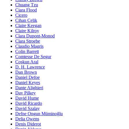
Chuang Tzu
Ciara Flood
Cicero
Cihan Çelik
Claire Keegan
Claire Kilroy
Clara Dupont-Monod
Clara Stroebe
Claudio Magris
Colin Barrett
Comtesse De Segur
Coşkun Aral
D. H. Lawrence
Dan Brown
Daniel Defoe
Daniel Keyes
Dante Alighieri
Dav Pilkey
David Hume
David Ricardo
David Szalay
Defne Ongun Müminoğlu
Delia Owens
Denis Diderot