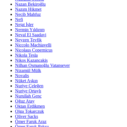
Nazan Bekiroğlu
Nazım Hikmet
Necib Mahfuz
Nefi
Nejat İşler
Nermin Yıldırım
Neval El Saadavi
Neyzen Tevfik
Niccolo Machiavelli
Nicolaus Copernicus
Nikola Tesla
Nikos Kazancakis
Nilhan Osmanoğlu Vatansever
Nizamül Mülk
Novalis
Nüket Aşkın
Nuriye Çeleğen
Nuriye Ortaylı
Nurullah Genç
Oğuz Atay
Oktan Erdikmen
Olga Tokarczuk
Oliver Sacks
Ömer Faruk Araz
Ömer Faruk Paksu