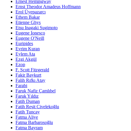
Ernest Hemingway
Ernst Theodor Amadeus Hoffmann
Erol Üyepazarcı
Ethem Bakar
Etienne Ghys
Etsu Inagaki Sugimoto
Eugene Ionesco
Eugene O'Neill
Euripides
Evrim Kuran
Eylem Ata
Ezgi Akgül
Ezop
F. Scott Fitzgerald
Fakir Baykurt
Falih Rıfkı Atay
Farabi
Faruk Nafiz Çamlıbel
Faruk Yıldız
Fatih Duman
Fatih Reşit Civelekoğlu
Fatih Tuncay
Fatma Aliye
Fatma Barbarosoğlu
Fatma Bayram