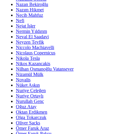
Nazan Bekiroğlu
Nazım Hikmet
Necib Mahfuz
Nefi
Nejat İşler
Nermin Yıldırım
Neval El Saadavi
Neyzen Tevfik
Niccolo Machiavelli
Nicolaus Copernicus
Nikola Tesla
Nikos Kazancakis
Nilhan Osmanoğlu Vatansever
Nizamül Mülk
Novalis
Nüket Aşkın
Nuriye Çeleğen
Nuriye Ortaylı
Nurullah Genç
Oğuz Atay
Oktan Erdikmen
Olga Tokarczuk
Oliver Sacks
Ömer Faruk Araz
Ömer Faruk Paksu