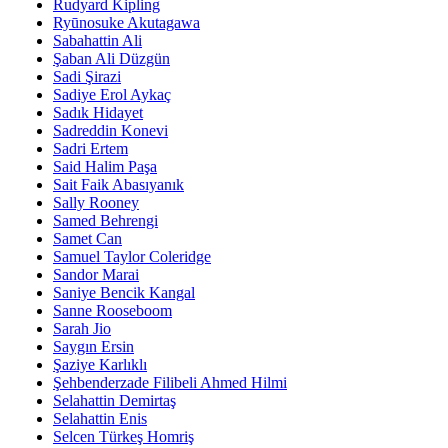
Rudyard Kipling
Ryūnosuke Akutagawa
Sabahattin Ali
Şaban Ali Düzgün
Sadi Şirazi
Sadiye Erol Aykaç
Sadık Hidayet
Sadreddin Konevi
Sadri Ertem
Said Halim Paşa
Sait Faik Abasıyanık
Sally Rooney
Samed Behrengi
Samet Can
Samuel Taylor Coleridge
Sandor Marai
Saniye Bencik Kangal
Sanne Rooseboom
Sarah Jio
Saygın Ersin
Şaziye Karlıklı
Şehbenderzade Filibeli Ahmed Hilmi
Selahattin Demirtaş
Selahattin Enis
Selcen Türkeş Homriş