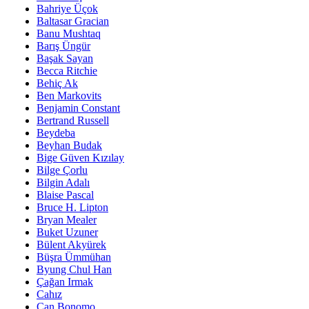
Bahriye Üçok
Baltasar Gracian
Banu Mushtaq
Barış Üngür
Başak Sayan
Becca Ritchie
Behiç Ak
Ben Markovits
Benjamin Constant
Bertrand Russell
Beydeba
Beyhan Budak
Bige Güven Kızılay
Bilge Çorlu
Bilgin Adalı
Blaise Pascal
Bruce H. Lipton
Bryan Mealer
Buket Uzuner
Bülent Akyürek
Büşra Ümmühan
Byung Chul Han
Çağan Irmak
Cahız
Can Bonomo