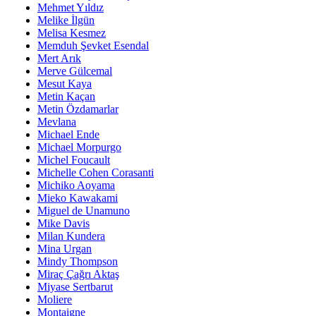
Mehmet Yıldız
Melike İlgün
Melisa Kesmez
Memduh Şevket Esendal
Mert Arık
Merve Gülcemal
Mesut Kaya
Metin Kaçan
Metin Özdamarlar
Mevlana
Michael Ende
Michael Morpurgo
Michel Foucault
Michelle Cohen Corasanti
Michiko Aoyama
Mieko Kawakami
Miguel de Unamuno
Mike Davis
Milan Kundera
Mina Urgan
Mindy Thompson
Miraç Çağrı Aktaş
Miyase Sertbarut
Moliere
Montaigne