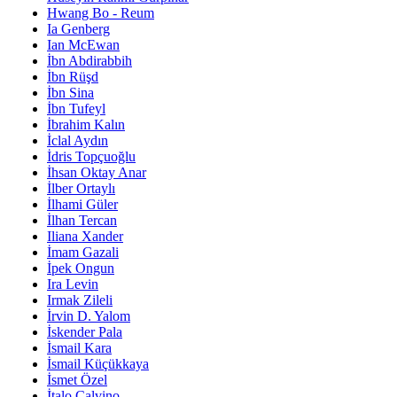
Hwang Bo - Reum
Ia Genberg
Ian McEwan
İbn Abdirabbih
İbn Rüşd
İbn Sina
İbn Tufeyl
İbrahim Kalın
İclal Aydın
İdris Topçuoğlu
İhsan Oktay Anar
İlber Ortaylı
İlhami Güler
İlhan Tercan
Iliana Xander
İmam Gazali
İpek Ongun
Ira Levin
Irmak Zileli
İrvin D. Yalom
İskender Pala
İsmail Kara
İsmail Küçükkaya
İsmet Özel
İtalo Calvino