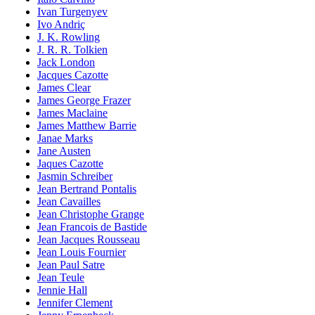
Ivan Turgenyev
Ivo Andriç
J. K. Rowling
J. R. R. Tolkien
Jack London
Jacques Cazotte
James Clear
James George Frazer
James Maclaine
James Matthew Barrie
Janae Marks
Jane Austen
Jaques Cazotte
Jasmin Schreiber
Jean Bertrand Pontalis
Jean Cavailles
Jean Christophe Grange
Jean Francois de Bastide
Jean Jacques Rousseau
Jean Louis Fournier
Jean Paul Satre
Jean Teule
Jennie Hall
Jennifer Clement