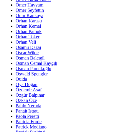
Ömer Hayyam
Ömer Seyfettin
Onur Kankaya
Orhan Karasu
Orhan Kemal
Orhan Pamuk
Orhan Toker
Orhan Veli
Osamu Dazai
Oscar Wilde
Osman Balcıgil
Osman Cemal Kaygılı
Osman Pamukoğlu
Oswald Spengler
Ouida
Oya Doğan
Özdemir Asaf
Özgür Balpınar
Özkan Öze
Pablo Neruda
Panait Istrati
Paola Peretti
Patricia Forde
Patrick Modiano