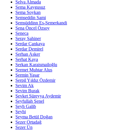
Selva Almada
Sema Kaygusuz
Sema Soykan
Şemseddin Sami
Şemsüddinn Es-Semerkandi
Sena Öncel Özsoy
Seneca
Seray Şahiner
Serdar Çankaya
Serdar Demirel
Serhan Asker
Serhat Kaya
Serkan Karaismailoğlu
Sermet Muhtar Alus
Şermin Yaşar
Serpil Yıldız Özdemir
Sevim Ak
Sevim Burak
Şevket Süreyya Aydemir
Seyfullah Şenel
Şeyh Galib
Şeyhi
Şeyma Betül Doğan
Sezer Ortadağ
Sezer Ün