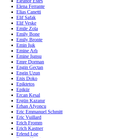
Eleanor Estes
Elena Ferrante
Elias Canetti
Elif Şafak
Elif Veske
Emile Zola
Emily Bone
Emily Bronte
Emin Işık
Emine Arlı
Emine Işınsu
Emre Dorman
Engin Geçtan
Engin Uzun
Enis Doko
Epiktetos
Epikür
Ercan Kesal
Ergün Kazanır
Erhan Afyoncu
Eric Emmanuel Schmitt
Eric Vuillard
Erich Fromm
Erich Kastner
Erlend Loe