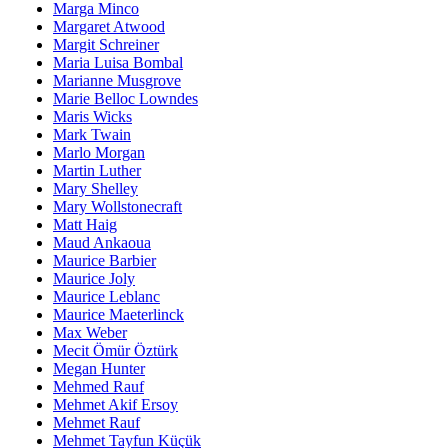
Marga Minco
Margaret Atwood
Margit Schreiner
Maria Luisa Bombal
Marianne Musgrove
Marie Belloc Lowndes
Maris Wicks
Mark Twain
Marlo Morgan
Martin Luther
Mary Shelley
Mary Wollstonecraft
Matt Haig
Maud Ankaoua
Maurice Barbier
Maurice Joly
Maurice Leblanc
Maurice Maeterlinck
Max Weber
Mecit Ömür Öztürk
Megan Hunter
Mehmed Rauf
Mehmet Akif Ersoy
Mehmet Rauf
Mehmet Tayfun Küçük