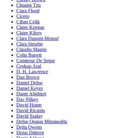
Chuang Tzu
Ciara Flood
Cicero
Cihan Çelik
Claire Keegan
Claire Kilroy
Clara Dupont-Monod
Clara Stroebe
Claudio Magris
Colin Barrett
Comtesse De Segur
Coşkun Aral
D. H. Lawrence
Dan Brown
Daniel Defoe
Daniel Keyes
Dante Alighieri
Dav Pilkey
David Hume
David Ricardo
David Szalay
Defne Ongun Müminoğlu
Delia Owens
Denis Diderot