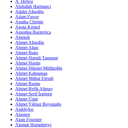
A. Helwa
Abdullah Harmancı
Adalet Ağaoğlu
Adam Fawer
Agatha Christie
Agota Kristof
Agustina Bazterrica
Ahmedi
Ahmet Ağaoğlu
Ahmet Altan
Ahmet Buke
Ahmet Hamdi Tanpınar
Ahmet Haşim
Ahmet Hikmet Müftüoğlu
Ahmet Kahraman
Ahmet Mithat Efendi
Ahmet Rasim
Ahmet Refik Altınay
Ahmet Şerif İzgören
Ahmet Ümit
Ahmet Yılmaz Boyunağa
Aiskhylos
Aisopos
Alain Fournier
Alastair Humphreys