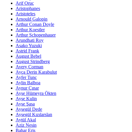
Arif Oruç
Aristophanes
Aristoteles
Arnould Galopin
Arthur Conan Doyle
Arthur Koestler
Arthur Schopenhauer
Arundhati Roy
Asako Yuzuki
Astrid Frank
August Bebel
August Strindberg
Avery Corman
Ayça Derin Karabulut
Ayfer Tunç
Aylin Balboa
Aynur Çınar
Ayşe Hümeyra Ökten
Ayşe Kulin
Ayşe Şasa
Ayşegül Dede
Ayşegül Kızılarslan
Aytül Akal
Aziz Nesin
Bahar Eriş