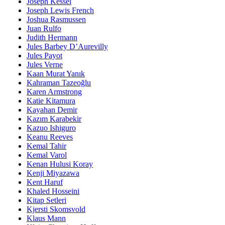
Joseph Kessel
Joseph Lewis French
Joshua Rasmussen
Juan Rulfo
Judith Hermann
Jules Barbey D’Aurevilly
Jules Payot
Jules Verne
Kaan Murat Yanık
Kahraman Tazeoğlu
Karen Armstrong
Katie Kitamura
Kayahan Demir
Kazım Karabekir
Kazuo Ishiguro
Keanu Reeves
Kemal Tahir
Kemal Varol
Kenan Hulusi Koray
Kenji Miyazawa
Kent Haruf
Khaled Hosseini
Kitap Setleri
Kjersti Skomsvold
Klaus Mann