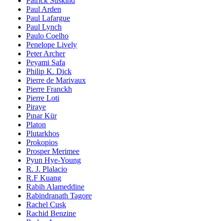
Patrick Süskind
Paul Arden
Paul Lafargue
Paul Lynch
Paulo Coelho
Penelope Lively
Peter Archer
Peyami Safa
Philip K. Dick
Pierre de Marivaux
Pierre Franckh
Pierre Loti
Piraye
Pınar Kür
Platon
Plutarkhos
Prokopios
Prosper Merimee
Pyun Hye-Young
R. J. Plalacio
R.F Kuang
Rabih Alameddine
Rabindranath Tagore
Rachel Cusk
Rachid Benzine