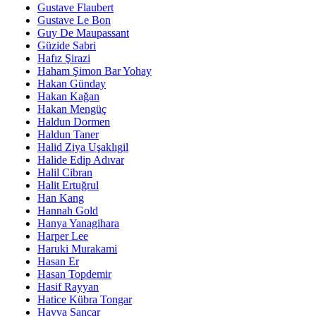
Gustave Flaubert
Gustave Le Bon
Guy De Maupassant
Güzide Sabri
Hafız Şirazi
Haham Şimon Bar Yohay
Hakan Günday
Hakan Kağan
Hakan Mengüç
Haldun Dormen
Haldun Taner
Halid Ziya Uşaklıgil
Halide Edip Adıvar
Halil Cibran
Halit Ertuğrul
Han Kang
Hannah Gold
Hanya Yanagihara
Harper Lee
Haruki Murakami
Hasan Er
Hasan Topdemir
Hasif Rayyan
Hatice Kübra Tongar
Havva Sancar