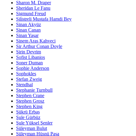
Sharon M. Draper
Sheridan Le Fanu
Sigmund Freud
Silistreli Mustafa Hamdi Bey
Sinan Akyüz
Sinan Canan
Sinan Yaşar
Sinem Aras Kahveci
Sir Arthur Conan Doyle
Şirin Devrim
Sofist Libanios
Soner Duman
Sophie Anderson
Sophokles
Stefan Zweig
Stendhal
Stephanie Turnbull
Stephen Crane
Stephen Grosz
Stephen King
Şükrü Erbaş
Şule Gürbüz
Şule Yüksel Şenler
Süleyman Bulut
Süleyman Hüsnü Paşa