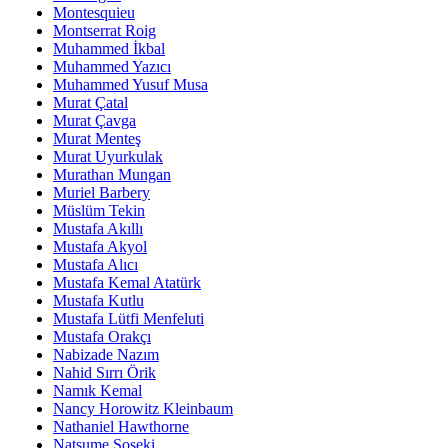
Montesquieu
Montserrat Roig
Muhammed İkbal
Muhammed Yazıcı
Muhammed Yusuf Musa
Murat Çatal
Murat Çavga
Murat Menteş
Murat Uyurkulak
Murathan Mungan
Muriel Barbery
Müslüm Tekin
Mustafa Akıllı
Mustafa Akyol
Mustafa Alıcı
Mustafa Kemal Atatürk
Mustafa Kutlu
Mustafa Lütfi Menfeluti
Mustafa Orakçı
Nabizade Nazım
Nahid Sırrı Örik
Namık Kemal
Nancy Horowitz Kleinbaum
Nathaniel Hawthorne
Natsume Soseki