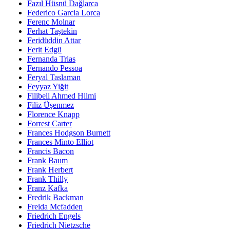
Fazıl Hüsnü Dağlarca
Federico Garcia Lorca
Ferenc Molnar
Ferhat Taştekin
Feridüddin Attar
Ferit Edgü
Fernanda Trias
Fernando Pessoa
Feryal Taslaman
Feyyaz Yiğit
Filibeli Ahmed Hilmi
Filiz Üşenmez
Florence Knapp
Forrest Carter
Frances Hodgson Burnett
Frances Minto Elliot
Francis Bacon
Frank Baum
Frank Herbert
Frank Thilly
Franz Kafka
Fredrik Backman
Freida Mcfadden
Friedrich Engels
Friedrich Nietzsche