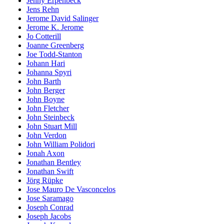
Jenny Erpenbeck
Jens Rehn
Jerome David Salinger
Jerome K. Jerome
Jo Cotterill
Joanne Greenberg
Joe Todd-Stanton
Johann Hari
Johanna Spyri
John Barth
John Berger
John Boyne
John Fletcher
John Steinbeck
John Stuart Mill
John Verdon
John William Polidori
Jonah Axon
Jonathan Bentley
Jonathan Swift
Jörg Rüpke
Jose Mauro De Vasconcelos
Jose Saramago
Joseph Conrad
Joseph Jacobs