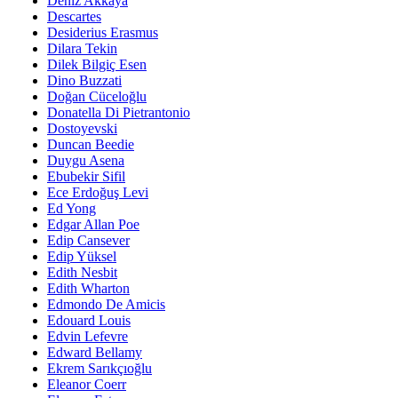
Deniz Akkaya
Descartes
Desiderius Erasmus
Dilara Tekin
Dilek Bilgiç Esen
Dino Buzzati
Doğan Cüceloğlu
Donatella Di Pietrantonio
Dostoyevski
Duncan Beedie
Duygu Asena
Ebubekir Sifil
Ece Erdoğuş Levi
Ed Yong
Edgar Allan Poe
Edip Cansever
Edip Yüksel
Edith Nesbit
Edith Wharton
Edmondo De Amicis
Edouard Louis
Edvin Lefevre
Edward Bellamy
Ekrem Sarıkçıoğlu
Eleanor Coerr