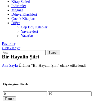
Kitap Setleri
İndirimler
Mağaza
Dünya Klasikleri
Çocuk Kitapları
Diğer
Cep Boy Kitaplar
Yayınevleri
Yazarlar
Favoriler
Giriş / Kayıt
Search
Bir Hayalin Şiiri
Ana Sayfa
Ürünler “Bir Hayalin Şiiri” olarak etiketlendi
Fiyata göre filtrele
En
En
düşük
yüksek
Filtrele
fiyat
fiyat