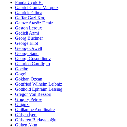
Funda Uçuk Er
Gabriel Garcia Marquez
Gabriele Clima
Gaffar Gazi Koç
Gamze Atasöz Deniz
Gaston Leroux
Gedizli Azmi
Georg Büchner
George Eliot
George Orwell
George Sand
Georgi Gospodinov
Gianrico Carofiglio
Goethe
Gogol
Gökhan Özcan
Gottfried Wilhelm Leibniz
Gotthold Ephraim Lessing
Gregor Von Rezzori
Grigory Petrov
Guiguzi
Guillaume Apollinaire
Gülşen İşeri
Gülseren Budayıcıoğlu
Gülten Akın