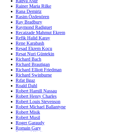
Radva Aşur
Rainer Maria Rilke
Rana Demiriz
Rasim Özdenören
Ray Bradbury
Raymond Radiguet
Recaizade Mahmut Ekrem
Refik Halid Karay
Rene Karabash
Reşad Ekrem Koçu
Reşat Nuri Güntekin
Richard Bach
Richard Brautigan
Richard Elliott Friedman
Richard Swinburne
Rıfat Ilgaz
Roald Dahl
Robert Hamill Nassau
Robert Henry Charles
Robert Louis Stevenson
Robert Michael Ballantyne
Robert Misik
Robert Musil
Roger Garaudy
Romain Gary