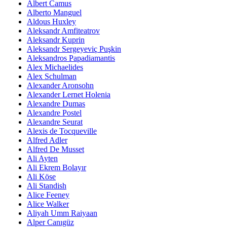
Albert Camus
Alberto Manguel
Aldous Huxley
Aleksandr Amfiteatrov
Aleksandr Kuprin
Aleksandr Sergeyeviç Puşkin
Aleksandros Papadiamantis
Alex Michaelides
Alex Schulman
Alexander Aronsohn
Alexander Lernet Holenia
Alexandre Dumas
Alexandre Postel
Alexandre Seurat
Alexis de Tocqueville
Alfred Adler
Alfred De Musset
Ali Ayten
Ali Ekrem Bolayır
Ali Köse
Ali Standish
Alice Feeney
Alice Walker
Aliyah Umm Raiyaan
Alper Canıgüz