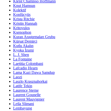
Kleist Chamisso Hoffmann
Knut Hamsun
Kolektif
Konfüçyüs
Krista Ritchie
Kristin Hannah
Kritovulos
Ksenophon
Kuran Araştırmaları Grubu
Kürşat Demirci
Kutlu Akalın
Kyoka İzumi
L. J. Shen
La Fontaine
Laetitia Colombani
Lafcadio Hearn
Lama Kazi Dawa Samdup
Laozi
Laszlo Krasznahorkai
Latife Tekin
Laurence Sterne
Laurent Gounelle
Laurent Mauvignier
Leila Slimani
Lembayung