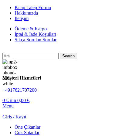
Kitap Talep Formu
Hakkımızda
İletişim
Ödeme & Kargo
İptal & İade Koşulları
Sıkça Sorulan Sorular
Search
Müşteri Hizmetleri
+4917621707200
0
Ürün
0,00
€
Menu
Giriş / Kayıt
Öne Çıkanlar
Çok Satanlar