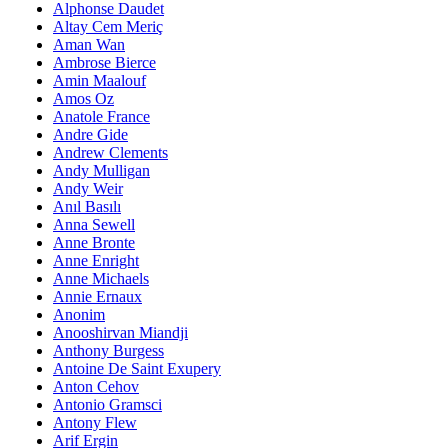
Alphonse Daudet
Altay Cem Meriç
Aman Wan
Ambrose Bierce
Amin Maalouf
Amos Oz
Anatole France
Andre Gide
Andrew Clements
Andy Mulligan
Andy Weir
Anıl Basılı
Anna Sewell
Anne Bronte
Anne Enright
Anne Michaels
Annie Ernaux
Anonim
Anooshirvan Miandji
Anthony Burgess
Antoine De Saint Exupery
Anton Cehov
Antonio Gramsci
Antony Flew
Arif Ergin