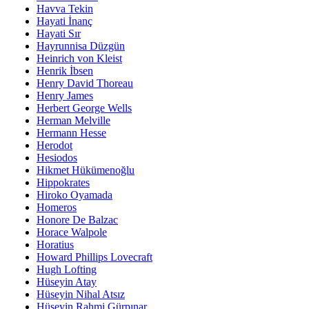
Havva Tekin
Hayati İnanç
Hayati Sır
Hayrunnisa Düzgün
Heinrich von Kleist
Henrik İbsen
Henry David Thoreau
Henry James
Herbert George Wells
Herman Melville
Hermann Hesse
Herodot
Hesiodos
Hikmet Hükümenoğlu
Hippokrates
Hiroko Oyamada
Homeros
Honore De Balzac
Horace Walpole
Horatius
Howard Phillips Lovecraft
Hugh Lofting
Hüseyin Atay
Hüseyin Nihal Atsız
Hüseyin Rahmi Gürpınar