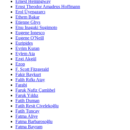
Ernest Hemingway
Ernst Theodor Amadeus Hoffmann
Erol Üyepazarcı
Ethem Bakar
Etienne Ghys
Etsu Inagaki Sugimoto
Eugene Ionesco
Eugene O'Neill
Euripides
Evrim Kuran
Eylem Ata
Ezgi Akgül
Ezop
F. Scott Fitzgerald
Fakir Baykurt
Falih Rıfkı Atay
Farabi
Faruk Nafiz Çamlıbel
Faruk Yıldız
Fatih Duman
Fatih Reşit Civelekoğlu
Fatih Tuncay
Fatma Aliye
Fatma Barbarosoğlu
Fatma Bayram