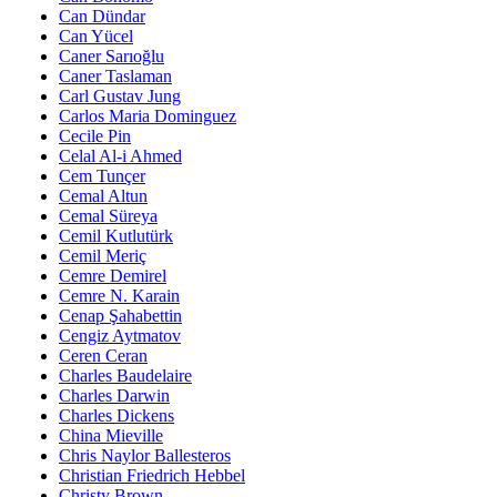
Can Dündar
Can Yücel
Caner Sarıoğlu
Caner Taslaman
Carl Gustav Jung
Carlos Maria Dominguez
Cecile Pin
Celal Al-i Ahmed
Cem Tunçer
Cemal Altun
Cemal Süreya
Cemil Kutlutürk
Cemil Meriç
Cemre Demirel
Cemre N. Karain
Cenap Şahabettin
Cengiz Aytmatov
Ceren Ceran
Charles Baudelaire
Charles Darwin
Charles Dickens
China Mieville
Chris Naylor Ballesteros
Christian Friedrich Hebbel
Christy Brown