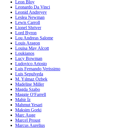
Leon Bloy
Leonardo Da Vinci
Leonid Andreyev
Leslea Newman
Lewis Carroll
Lionel Shriver
Lord Byron
Lou Andreas Salome
Louis Aragon
Louisa May Alcott
Loukianos
Lucy Bowman
Ludovico Ariosto
Luis Fernando Verissimo
Luis Sepulveda
M. Yılmaz Özbek
Madeline Miller
Magda Szabo
Maggie O'Farrell
Mahir İz
Mahmut Yesari
Maksim Gorki
Marc Auge
Marcel Proust
Marcus Aurelius