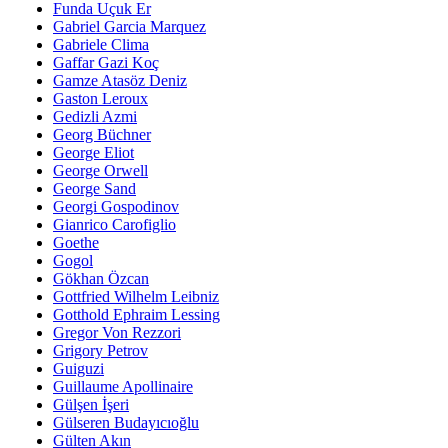
Funda Uçuk Er
Gabriel Garcia Marquez
Gabriele Clima
Gaffar Gazi Koç
Gamze Atasöz Deniz
Gaston Leroux
Gedizli Azmi
Georg Büchner
George Eliot
George Orwell
George Sand
Georgi Gospodinov
Gianrico Carofiglio
Goethe
Gogol
Gökhan Özcan
Gottfried Wilhelm Leibniz
Gotthold Ephraim Lessing
Gregor Von Rezzori
Grigory Petrov
Guiguzi
Guillaume Apollinaire
Gülşen İşeri
Gülseren Budayıcıoğlu
Gülten Akın