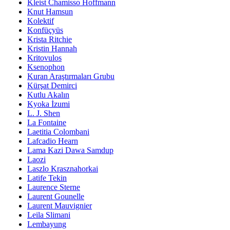
Kleist Chamisso Hoffmann
Knut Hamsun
Kolektif
Konfüçyüs
Krista Ritchie
Kristin Hannah
Kritovulos
Ksenophon
Kuran Araştırmaları Grubu
Kürşat Demirci
Kutlu Akalın
Kyoka İzumi
L. J. Shen
La Fontaine
Laetitia Colombani
Lafcadio Hearn
Lama Kazi Dawa Samdup
Laozi
Laszlo Krasznahorkai
Latife Tekin
Laurence Sterne
Laurent Gounelle
Laurent Mauvignier
Leila Slimani
Lembayung