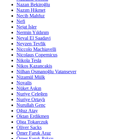
Nazan Bekiroğlu
Nazım Hikmet
Necib Mahfuz
Nefi
Nejat İşler
Nermin Yıldırım
Neval El Saadavi
Neyzen Tevfik
Niccolo Machiavelli
Nicolaus Copernicus
Nikola Tesla
Nikos Kazancakis
Nilhan Osmanoğlu Vatansever
Nizamül Mülk
Novalis
Nüket Aşkın
Nuriye Çeleğen
Nuriye Ortaylı
Nurullah Genç
Oğuz Atay
Oktan Erdikmen
Olga Tokarczuk
Oliver Sacks
Ömer Faruk Araz
Ömer Faruk Paksu