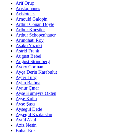
Arif Oruç
Aristophanes
Aristoteles
Arnould Galopin
Arthur Conan Doyle
Arthur Koestler
Arthur Schopenhauer
Arundhati Roy
Asako Yuzuki
Astrid Frank
August Bebel
August Strindberg
Avery Corman
Ayça Derin Karabulut
Ayfer Tunç
Aylin Balboa
Aynur Çınar
Ayşe Hümeyra Ökten
Ayşe Kulin
Ayşe Şasa
Ayşegül Dede
Ayşegül Kızılarslan
Aytül Akal
Aziz Nesin
Bahar Eriş