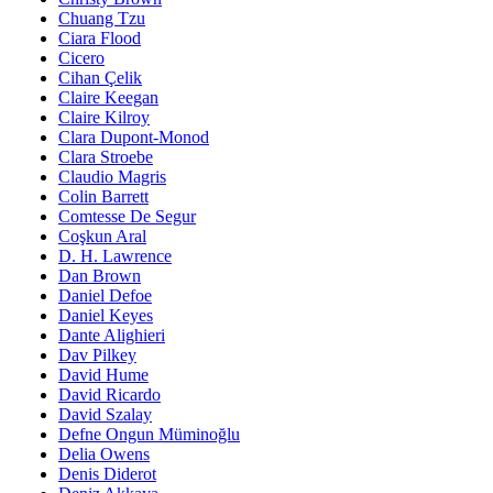
Chuang Tzu
Ciara Flood
Cicero
Cihan Çelik
Claire Keegan
Claire Kilroy
Clara Dupont-Monod
Clara Stroebe
Claudio Magris
Colin Barrett
Comtesse De Segur
Coşkun Aral
D. H. Lawrence
Dan Brown
Daniel Defoe
Daniel Keyes
Dante Alighieri
Dav Pilkey
David Hume
David Ricardo
David Szalay
Defne Ongun Müminoğlu
Delia Owens
Denis Diderot