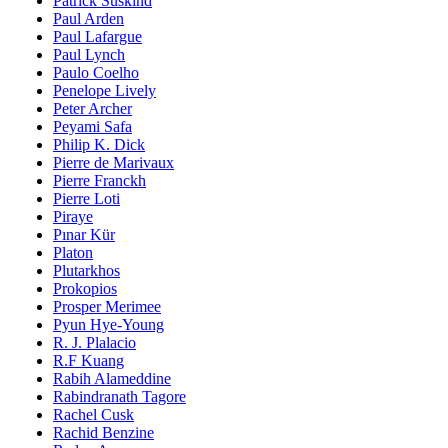
Patrick Süskind
Paul Arden
Paul Lafargue
Paul Lynch
Paulo Coelho
Penelope Lively
Peter Archer
Peyami Safa
Philip K. Dick
Pierre de Marivaux
Pierre Franckh
Pierre Loti
Piraye
Pınar Kür
Platon
Plutarkhos
Prokopios
Prosper Merimee
Pyun Hye-Young
R. J. Plalacio
R.F Kuang
Rabih Alameddine
Rabindranath Tagore
Rachel Cusk
Rachid Benzine