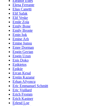
Eleanor Estes
Elena Ferrante
Elias Canetti
Elif Şafak
Elif Veske
Emile Zola
Emily Bone
Emily Bronte
Emin Işık
Emine Arlı
Emine Işınsu
Emre Dorman
Engin Geçtan
Engin Uzun
Enis Doko
Epiktetos
Epikür
Ercan Kesal
Ergün Kazanır
Erhan Afyoncu
Eric Emmanuel Schmitt
Eric Vuillard
Erich Fromm
Erich Kastner
Erlend Loe