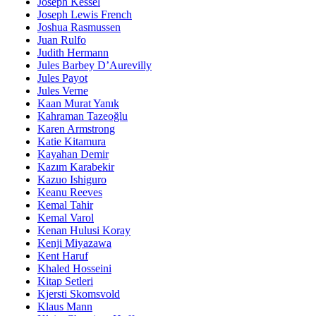
Joseph Kessel
Joseph Lewis French
Joshua Rasmussen
Juan Rulfo
Judith Hermann
Jules Barbey D’Aurevilly
Jules Payot
Jules Verne
Kaan Murat Yanık
Kahraman Tazeoğlu
Karen Armstrong
Katie Kitamura
Kayahan Demir
Kazım Karabekir
Kazuo Ishiguro
Keanu Reeves
Kemal Tahir
Kemal Varol
Kenan Hulusi Koray
Kenji Miyazawa
Kent Haruf
Khaled Hosseini
Kitap Setleri
Kjersti Skomsvold
Klaus Mann