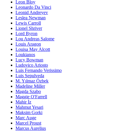
Leon Bloy
Leonardo Da Vinci
Leonid Andreyev
Leslea Newman
Lewis Carroll
Lionel Shriver
Lord Byron
Lou Andreas Salome
Louis Aragon
Louisa May Alcott
Loukianos
Lucy Bowman
Ludovico Ariosto
Luis Fernando Verissimo
Luis Sepulveda
M. Yılmaz Özbek
Madeline Miller
Magda Szabo
Maggie O'Farrell
Mahir İz
Mahmut Yesari
Maksim Gorki
Marc Auge
Marcel Proust
Marcus Aurelius