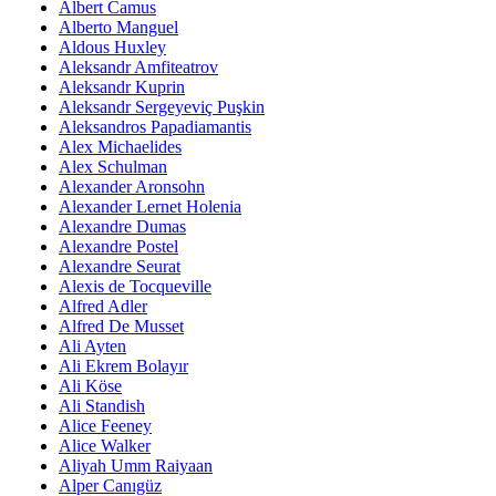
Albert Camus
Alberto Manguel
Aldous Huxley
Aleksandr Amfiteatrov
Aleksandr Kuprin
Aleksandr Sergeyeviç Puşkin
Aleksandros Papadiamantis
Alex Michaelides
Alex Schulman
Alexander Aronsohn
Alexander Lernet Holenia
Alexandre Dumas
Alexandre Postel
Alexandre Seurat
Alexis de Tocqueville
Alfred Adler
Alfred De Musset
Ali Ayten
Ali Ekrem Bolayır
Ali Köse
Ali Standish
Alice Feeney
Alice Walker
Aliyah Umm Raiyaan
Alper Canıgüz