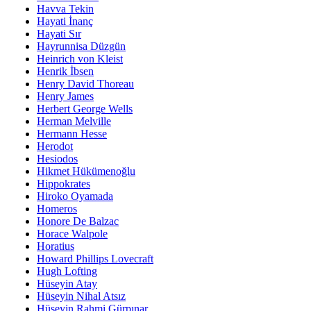
Havva Tekin
Hayati İnanç
Hayati Sır
Hayrunnisa Düzgün
Heinrich von Kleist
Henrik İbsen
Henry David Thoreau
Henry James
Herbert George Wells
Herman Melville
Hermann Hesse
Herodot
Hesiodos
Hikmet Hükümenoğlu
Hippokrates
Hiroko Oyamada
Homeros
Honore De Balzac
Horace Walpole
Horatius
Howard Phillips Lovecraft
Hugh Lofting
Hüseyin Atay
Hüseyin Nihal Atsız
Hüseyin Rahmi Gürpınar