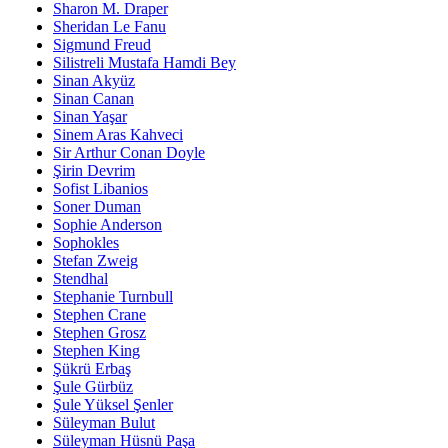
Sharon M. Draper
Sheridan Le Fanu
Sigmund Freud
Silistreli Mustafa Hamdi Bey
Sinan Akyüz
Sinan Canan
Sinan Yaşar
Sinem Aras Kahveci
Sir Arthur Conan Doyle
Şirin Devrim
Sofist Libanios
Soner Duman
Sophie Anderson
Sophokles
Stefan Zweig
Stendhal
Stephanie Turnbull
Stephen Crane
Stephen Grosz
Stephen King
Şükrü Erbaş
Şule Gürbüz
Şule Yüksel Şenler
Süleyman Bulut
Süleyman Hüsnü Paşa