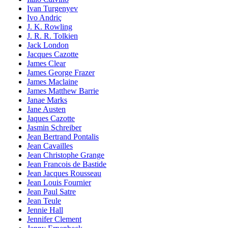
Ivan Turgenyev
Ivo Andriç
J. K. Rowling
J. R. R. Tolkien
Jack London
Jacques Cazotte
James Clear
James George Frazer
James Maclaine
James Matthew Barrie
Janae Marks
Jane Austen
Jaques Cazotte
Jasmin Schreiber
Jean Bertrand Pontalis
Jean Cavailles
Jean Christophe Grange
Jean Francois de Bastide
Jean Jacques Rousseau
Jean Louis Fournier
Jean Paul Satre
Jean Teule
Jennie Hall
Jennifer Clement