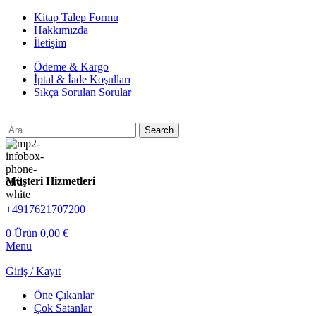
Kitap Talep Formu
Hakkımızda
İletişim
Ödeme & Kargo
İptal & İade Koşulları
Sıkça Sorulan Sorular
Search
Müşteri Hizmetleri
+4917621707200
0
Ürün
0,00
€
Menu
Giriş / Kayıt
Öne Çıkanlar
Çok Satanlar