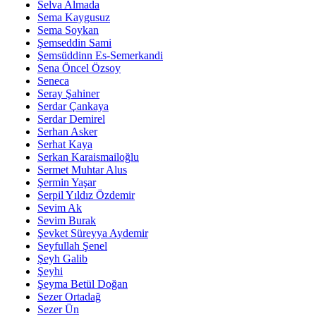
Selva Almada
Sema Kaygusuz
Sema Soykan
Şemseddin Sami
Şemsüddinn Es-Semerkandi
Sena Öncel Özsoy
Seneca
Seray Şahiner
Serdar Çankaya
Serdar Demirel
Serhan Asker
Serhat Kaya
Serkan Karaismailoğlu
Sermet Muhtar Alus
Şermin Yaşar
Serpil Yıldız Özdemir
Sevim Ak
Sevim Burak
Şevket Süreyya Aydemir
Seyfullah Şenel
Şeyh Galib
Şeyhi
Şeyma Betül Doğan
Sezer Ortadağ
Sezer Ün