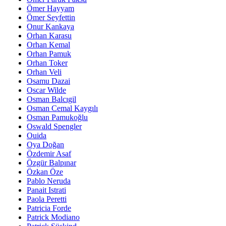
Ömer Hayyam
Ömer Seyfettin
Onur Kankaya
Orhan Karasu
Orhan Kemal
Orhan Pamuk
Orhan Toker
Orhan Veli
Osamu Dazai
Oscar Wilde
Osman Balcıgil
Osman Cemal Kaygılı
Osman Pamukoğlu
Oswald Spengler
Ouida
Oya Doğan
Özdemir Asaf
Özgür Balpınar
Özkan Öze
Pablo Neruda
Panait Istrati
Paola Peretti
Patricia Forde
Patrick Modiano