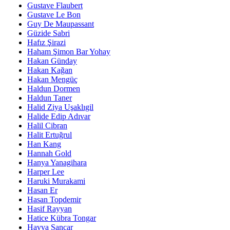
Gustave Flaubert
Gustave Le Bon
Guy De Maupassant
Güzide Sabri
Hafız Şirazi
Haham Şimon Bar Yohay
Hakan Günday
Hakan Kağan
Hakan Mengüç
Haldun Dormen
Haldun Taner
Halid Ziya Uşaklıgil
Halide Edip Adıvar
Halil Cibran
Halit Ertuğrul
Han Kang
Hannah Gold
Hanya Yanagihara
Harper Lee
Haruki Murakami
Hasan Er
Hasan Topdemir
Hasif Rayyan
Hatice Kübra Tongar
Havva Sancar