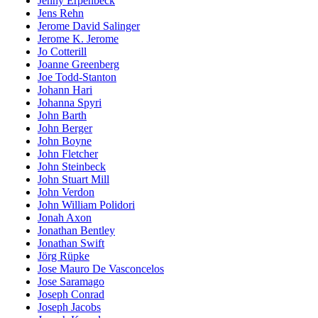
Jenny Erpenbeck
Jens Rehn
Jerome David Salinger
Jerome K. Jerome
Jo Cotterill
Joanne Greenberg
Joe Todd-Stanton
Johann Hari
Johanna Spyri
John Barth
John Berger
John Boyne
John Fletcher
John Steinbeck
John Stuart Mill
John Verdon
John William Polidori
Jonah Axon
Jonathan Bentley
Jonathan Swift
Jörg Rüpke
Jose Mauro De Vasconcelos
Jose Saramago
Joseph Conrad
Joseph Jacobs