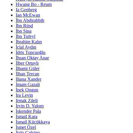
Hwang Bo - Reum
Ia Genberg
Ian McEwan
İbn Abdirabbih
İbn Rüşd
İbn Sina
İbn Tufeyl
İbrahim Kalın
İclal Aydın
İdris Topçuoğlu
İhsan Oktay Anar
İlber Ortaylı
İlhami Güler
İlhan Tercan
Iliana Xander
İmam Gazali
İpek Ongun
Ira Levin
Irmak Zileli
İrvin D. Yalom
İskender Pala
İsmail Kara
İsmail Küçükkaya
İsmet Özel
İtalo Calvino