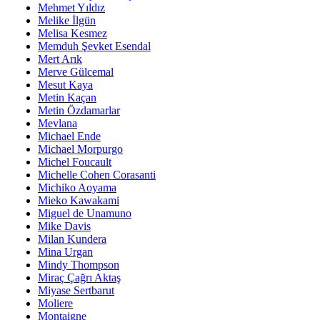
Mehmet Yıldız
Melike İlgün
Melisa Kesmez
Memduh Şevket Esendal
Mert Arık
Merve Gülcemal
Mesut Kaya
Metin Kaçan
Metin Özdamarlar
Mevlana
Michael Ende
Michael Morpurgo
Michel Foucault
Michelle Cohen Corasanti
Michiko Aoyama
Mieko Kawakami
Miguel de Unamuno
Mike Davis
Milan Kundera
Mina Urgan
Mindy Thompson
Miraç Çağrı Aktaş
Miyase Sertbarut
Moliere
Montaigne