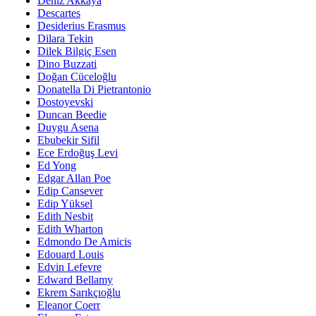
Deniz Akkaya
Descartes
Desiderius Erasmus
Dilara Tekin
Dilek Bilgiç Esen
Dino Buzzati
Doğan Cüceloğlu
Donatella Di Pietrantonio
Dostoyevski
Duncan Beedie
Duygu Asena
Ebubekir Sifil
Ece Erdoğuş Levi
Ed Yong
Edgar Allan Poe
Edip Cansever
Edip Yüksel
Edith Nesbit
Edith Wharton
Edmondo De Amicis
Edouard Louis
Edvin Lefevre
Edward Bellamy
Ekrem Sarıkçıoğlu
Eleanor Coerr