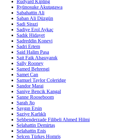
Rudyard Kipling
Ryūnosuke Akutagawa
Sabahattin Ali
Şaban Ali Düzgün
Sadi Şirazi
Sadiye Erol Aykaç
Sadık Hidayet
Sadreddin Konevi
Sadri Ertem
Said Halim Paşa
Sait Faik Abasıyanık
Sally Rooney
Samed Behrengi
Samet Can
Samuel Taylor Coleridge
Sandor Marai
Saniye Bencik Kangal
Sanne Rooseboom
Sarah Jio
Saygın Ersin
Şaziye Karlıklı
Şehbenderzade Filibeli Ahmed Hilmi
Selahattin Demirtaş
Selahattin Enis
Selcen Türkeş Homriş