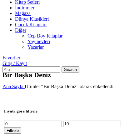
Kitap Setleri
İndirimler
Mağaza
Dünya Klasikleri
Çocuk Kitapları
Diğer
Cep Boy Kitaplar
Yayınevleri
Yazarlar
Favoriler
Giriş / Kayıt
Search
Bir Başka Deniz
Ana Sayfa
Ürünler “Bir Başka Deniz” olarak etiketlendi
Fiyata göre filtrele
En
En
düşük
yüksek
Filtrele
fiyat
fiyat