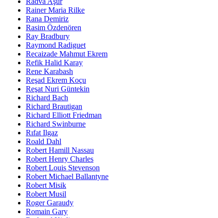
Radva Aşur
Rainer Maria Rilke
Rana Demiriz
Rasim Özdenören
Ray Bradbury
Raymond Radiguet
Recaizade Mahmut Ekrem
Refik Halid Karay
Rene Karabash
Reşad Ekrem Koçu
Reşat Nuri Güntekin
Richard Bach
Richard Brautigan
Richard Elliott Friedman
Richard Swinburne
Rıfat Ilgaz
Roald Dahl
Robert Hamill Nassau
Robert Henry Charles
Robert Louis Stevenson
Robert Michael Ballantyne
Robert Misik
Robert Musil
Roger Garaudy
Romain Gary