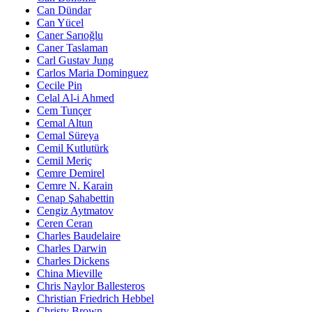
Can Dündar
Can Yücel
Caner Sarıoğlu
Caner Taslaman
Carl Gustav Jung
Carlos Maria Dominguez
Cecile Pin
Celal Al-i Ahmed
Cem Tunçer
Cemal Altun
Cemal Süreya
Cemil Kutlutürk
Cemil Meriç
Cemre Demirel
Cemre N. Karain
Cenap Şahabettin
Cengiz Aytmatov
Ceren Ceran
Charles Baudelaire
Charles Darwin
Charles Dickens
China Mieville
Chris Naylor Ballesteros
Christian Friedrich Hebbel
Christy Brown