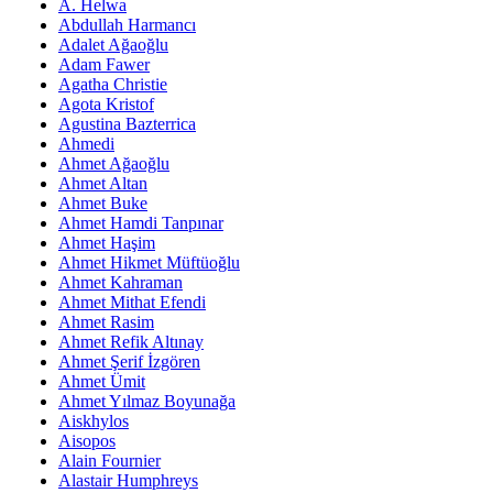
A. Helwa
Abdullah Harmancı
Adalet Ağaoğlu
Adam Fawer
Agatha Christie
Agota Kristof
Agustina Bazterrica
Ahmedi
Ahmet Ağaoğlu
Ahmet Altan
Ahmet Buke
Ahmet Hamdi Tanpınar
Ahmet Haşim
Ahmet Hikmet Müftüoğlu
Ahmet Kahraman
Ahmet Mithat Efendi
Ahmet Rasim
Ahmet Refik Altınay
Ahmet Şerif İzgören
Ahmet Ümit
Ahmet Yılmaz Boyunağa
Aiskhylos
Aisopos
Alain Fournier
Alastair Humphreys