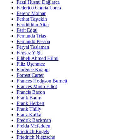
Fazıl Hüsnü Dağlarca
Federico Garcia Lorca
Ferenc Molnar
Ferhat Taştekin
Feridüddin Attar
Ferit Edgü
Fernanda Trias
Fernando Pessoa
Feryal Taslaman
Feyyaz Yiğit
Filibeli Ahmed Hilmi
Filiz Üşenmez
Florence Knapp
Forrest Carter
Frances Hodgson Burnett
Frances Minto Elliot
Francis Bacon
Frank Baum
Frank Herbert
Frank Thilly
Franz Kafka
Fredrik Backman
Freida Mcfadden
Friedrich Engels
Friedrich Nietzsche