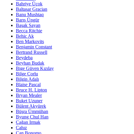
Bahriye Üçok
Baltasar Gracian
Banu Mushtaq
Barış Üngür
Başak Sayan
Becca Ritchie
Behiç Ak
Ben Markovits
Benjamin Constant
Bertrand Russell
Beydeba
Beyhan Budak
Bige Güven Kızılay
Bilge Çorlu
Bilgin Adalı
Blaise Pascal
Bruce H. Lipton
Bryan Mealer
Buket Uzuner
Bülent Akyürek
Büşra Ümmühan
Byung Chul Han
Çağan Irmak
Cahız
Can Bonomo