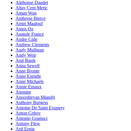
Alphonse Daudet
Altay Cem Meriç
Aman Wan
Ambrose Bierce
Amin Maalouf
Amos Oz
Anatole France
Andre Gide
Andrew Clements
Andy Mulligan
Andy Weir
Anıl Basılı
Anna Sewell
Anne Bronte
Anne Enright
Anne Michaels
Annie Ernaux
Anonim
Anooshirvan Miandji
Anthony Burgess
Antoine De Saint Exupery
Anton Cehov
Antonio Gramsci
Antony Flew
Arif Ergin