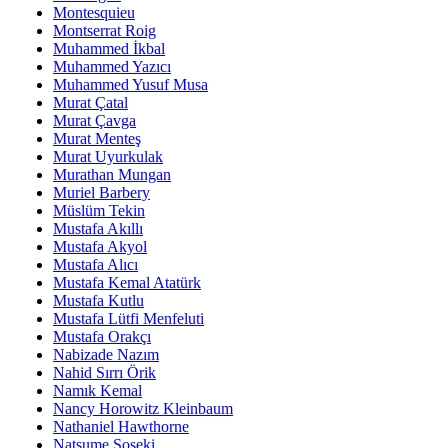
Montesquieu
Montserrat Roig
Muhammed İkbal
Muhammed Yazıcı
Muhammed Yusuf Musa
Murat Çatal
Murat Çavga
Murat Menteş
Murat Uyurkulak
Murathan Mungan
Muriel Barbery
Müslüm Tekin
Mustafa Akıllı
Mustafa Akyol
Mustafa Alıcı
Mustafa Kemal Atatürk
Mustafa Kutlu
Mustafa Lütfi Menfeluti
Mustafa Orakçı
Nabizade Nazım
Nahid Sırrı Örik
Namık Kemal
Nancy Horowitz Kleinbaum
Nathaniel Hawthorne
Natsume Soseki