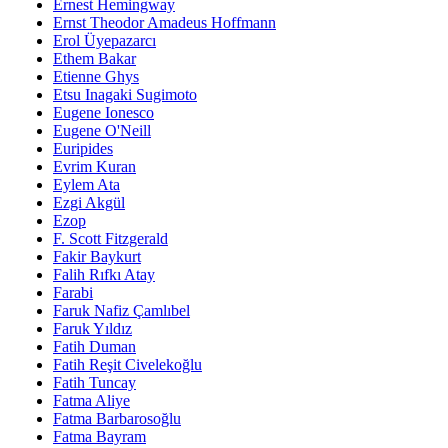
Ernest Hemingway
Ernst Theodor Amadeus Hoffmann
Erol Üyepazarcı
Ethem Bakar
Etienne Ghys
Etsu Inagaki Sugimoto
Eugene Ionesco
Eugene O'Neill
Euripides
Evrim Kuran
Eylem Ata
Ezgi Akgül
Ezop
F. Scott Fitzgerald
Fakir Baykurt
Falih Rıfkı Atay
Farabi
Faruk Nafiz Çamlıbel
Faruk Yıldız
Fatih Duman
Fatih Reşit Civelekoğlu
Fatih Tuncay
Fatma Aliye
Fatma Barbarosoğlu
Fatma Bayram