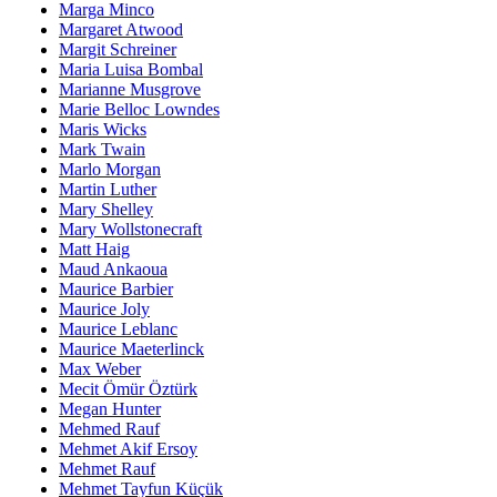
Marga Minco
Margaret Atwood
Margit Schreiner
Maria Luisa Bombal
Marianne Musgrove
Marie Belloc Lowndes
Maris Wicks
Mark Twain
Marlo Morgan
Martin Luther
Mary Shelley
Mary Wollstonecraft
Matt Haig
Maud Ankaoua
Maurice Barbier
Maurice Joly
Maurice Leblanc
Maurice Maeterlinck
Max Weber
Mecit Ömür Öztürk
Megan Hunter
Mehmed Rauf
Mehmet Akif Ersoy
Mehmet Rauf
Mehmet Tayfun Küçük