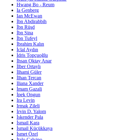
Hwang Bo - Reum
Ia Genberg
Ian McEwan
İbn Abdirabbih
İbn Rüşd
İbn Sina
İbn Tufeyl
İbrahim Kalın
İclal Aydın
İdris Topçuoğlu
İhsan Oktay Anar
İlber Ortaylı
İlhami Güler
İlhan Tercan
Iliana Xander
İmam Gazali
İpek Ongun
Ira Levin
Irmak Zileli
İrvin D. Yalom
İskender Pala
İsmail Kara
İsmail Küçükkaya
İsmet Özel
İtalo Calvino