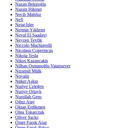
Nazan Bekiroğlu
Nazım Hikmet
Necib Mahfuz
Nefi
Nejat İşler
Nermin Yıldırım
Neval El Saadavi
Neyzen Tevfik
Niccolo Machiavelli
Nicolaus Copernicus
Nikola Tesla
Nikos Kazancakis
Nilhan Osmanoğlu Vatansever
Nizamül Mülk
Novalis
Nüket Aşkın
Nuriye Çeleğen
Nuriye Ortaylı
Nurullah Genç
Oğuz Atay
Oktan Erdikmen
Olga Tokarczuk
Oliver Sacks
Ömer Faruk Araz
Ömer Faruk Paksu