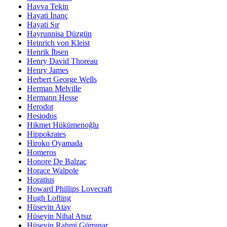
Havva Tekin
Hayati İnanç
Hayati Sır
Hayrunnisa Düzgün
Heinrich von Kleist
Henrik İbsen
Henry David Thoreau
Henry James
Herbert George Wells
Herman Melville
Hermann Hesse
Herodot
Hesiodos
Hikmet Hükümenoğlu
Hippokrates
Hiroko Oyamada
Homeros
Honore De Balzac
Horace Walpole
Horatius
Howard Phillips Lovecraft
Hugh Lofting
Hüseyin Atay
Hüseyin Nihal Atsız
Hüseyin Rahmi Gürpınar