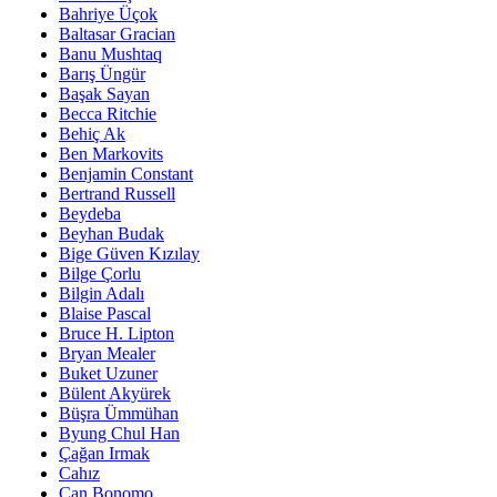
Bahriye Üçok
Baltasar Gracian
Banu Mushtaq
Barış Üngür
Başak Sayan
Becca Ritchie
Behiç Ak
Ben Markovits
Benjamin Constant
Bertrand Russell
Beydeba
Beyhan Budak
Bige Güven Kızılay
Bilge Çorlu
Bilgin Adalı
Blaise Pascal
Bruce H. Lipton
Bryan Mealer
Buket Uzuner
Bülent Akyürek
Büşra Ümmühan
Byung Chul Han
Çağan Irmak
Cahız
Can Bonomo