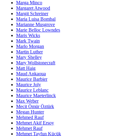
Marga Minco
Margaret Atwood
Margit Schreiner
Maria Luisa Bombal
Marianne Musgrove
Marie Belloc Lowndes
Maris Wicks
Mark Twain
Marlo Morgan
Martin Luther
Mary Shelley
Mary Wollstonecraft
Matt Haig
Maud Ankaoua
Maurice Barbier
Maurice Joly
Maurice Leblanc
Maurice Maeterlinck
Max Weber
Mecit Ömür Öztürk
Megan Hunter
Mehmed Rauf
Mehmet Akif Ersoy
Mehmet Rauf
Mehmet Tayfun Küçük