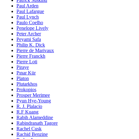
Patrick Süskind
Paul Arden
Paul Lafargue
Paul Lynch
Paulo Coelho
Penelope Lively
Peter Archer
Peyami Safa
Philip K. Dick
Pierre de Marivaux
Pierre Franckh
Pierre Loti
Piraye
Pınar Kür
Platon
Plutarkhos
Prokopios
Prosper Merimee
Pyun Hye-Young
R. J. Plalacio
R.F Kuang
Rabih Alameddine
Rabindranath Tagore
Rachel Cusk
Rachid Benzine