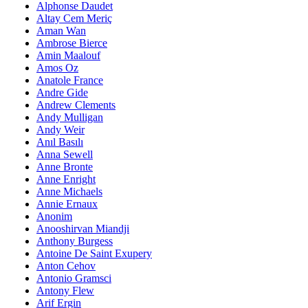
Alphonse Daudet
Altay Cem Meriç
Aman Wan
Ambrose Bierce
Amin Maalouf
Amos Oz
Anatole France
Andre Gide
Andrew Clements
Andy Mulligan
Andy Weir
Anıl Basılı
Anna Sewell
Anne Bronte
Anne Enright
Anne Michaels
Annie Ernaux
Anonim
Anooshirvan Miandji
Anthony Burgess
Antoine De Saint Exupery
Anton Cehov
Antonio Gramsci
Antony Flew
Arif Ergin