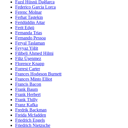
Fazıl Hüsnü Dağlarca
Federico Garcia Lorca
Ferenc Molnar
Ferhat Taştekin
Feridüddin Attar
Ferit Edgü
Fernanda Trias
Fernando Pessoa
Feryal Taslaman
Feyyaz Yiğit
Filibeli Ahmed Hilmi
Filiz Üşenmez
Florence Knapp
Forrest Carter
Frances Hodgson Burnett
Frances Minto Elliot
Francis Bacon
Frank Baum
Frank Herbert
Frank Thilly
Franz Kafka
Fredrik Backman
Freida Mcfadden
Friedrich Engels
Friedrich Nietzsche