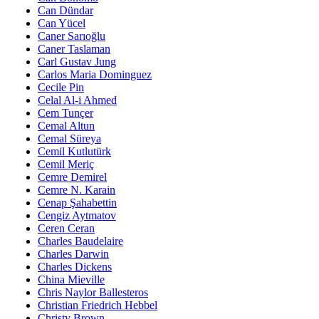
Can Dündar
Can Yücel
Caner Sarıoğlu
Caner Taslaman
Carl Gustav Jung
Carlos Maria Dominguez
Cecile Pin
Celal Al-i Ahmed
Cem Tunçer
Cemal Altun
Cemal Süreya
Cemil Kutlutürk
Cemil Meriç
Cemre Demirel
Cemre N. Karain
Cenap Şahabettin
Cengiz Aytmatov
Ceren Ceran
Charles Baudelaire
Charles Darwin
Charles Dickens
China Mieville
Chris Naylor Ballesteros
Christian Friedrich Hebbel
Christy Brown