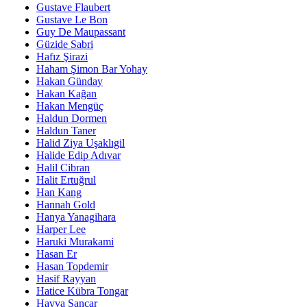
Gustave Flaubert
Gustave Le Bon
Guy De Maupassant
Güzide Sabri
Hafız Şirazi
Haham Şimon Bar Yohay
Hakan Günday
Hakan Kağan
Hakan Mengüç
Haldun Dormen
Haldun Taner
Halid Ziya Uşaklıgil
Halide Edip Adıvar
Halil Cibran
Halit Ertuğrul
Han Kang
Hannah Gold
Hanya Yanagihara
Harper Lee
Haruki Murakami
Hasan Er
Hasan Topdemir
Hasif Rayyan
Hatice Kübra Tongar
Havva Sancar