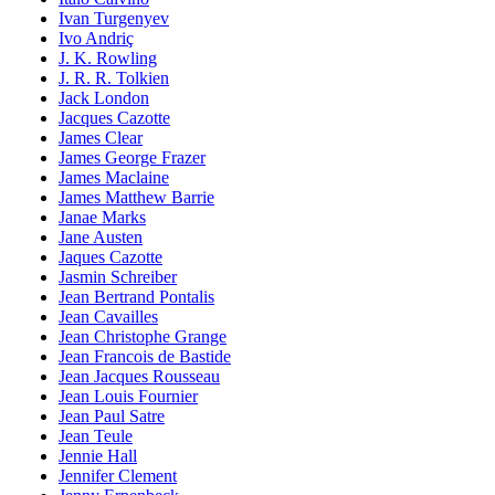
Ivan Turgenyev
Ivo Andriç
J. K. Rowling
J. R. R. Tolkien
Jack London
Jacques Cazotte
James Clear
James George Frazer
James Maclaine
James Matthew Barrie
Janae Marks
Jane Austen
Jaques Cazotte
Jasmin Schreiber
Jean Bertrand Pontalis
Jean Cavailles
Jean Christophe Grange
Jean Francois de Bastide
Jean Jacques Rousseau
Jean Louis Fournier
Jean Paul Satre
Jean Teule
Jennie Hall
Jennifer Clement