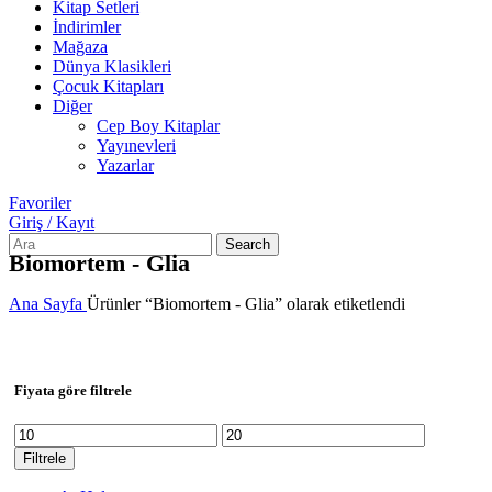
Kitap Setleri
İndirimler
Mağaza
Dünya Klasikleri
Çocuk Kitapları
Diğer
Cep Boy Kitaplar
Yayınevleri
Yazarlar
Favoriler
Giriş / Kayıt
Search
Biomortem - Glia
Ana Sayfa
Ürünler “Biomortem - Glia” olarak etiketlendi
Fiyata göre filtrele
En
En
düşük
yüksek
Filtrele
fiyat
fiyat