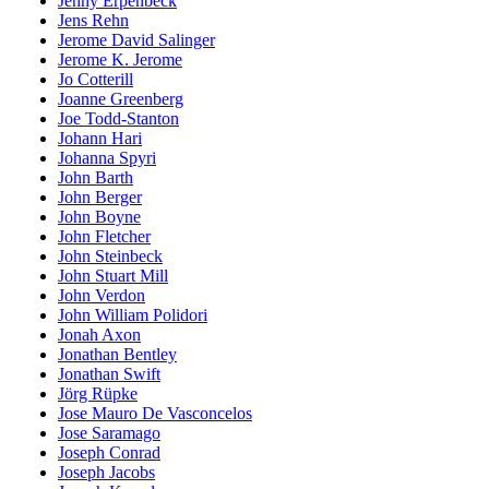
Jenny Erpenbeck
Jens Rehn
Jerome David Salinger
Jerome K. Jerome
Jo Cotterill
Joanne Greenberg
Joe Todd-Stanton
Johann Hari
Johanna Spyri
John Barth
John Berger
John Boyne
John Fletcher
John Steinbeck
John Stuart Mill
John Verdon
John William Polidori
Jonah Axon
Jonathan Bentley
Jonathan Swift
Jörg Rüpke
Jose Mauro De Vasconcelos
Jose Saramago
Joseph Conrad
Joseph Jacobs