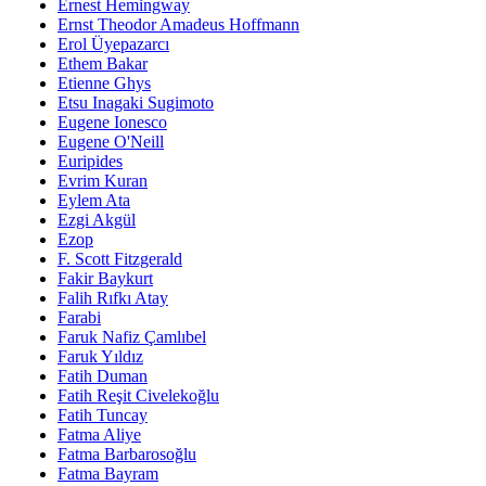
Ernest Hemingway
Ernst Theodor Amadeus Hoffmann
Erol Üyepazarcı
Ethem Bakar
Etienne Ghys
Etsu Inagaki Sugimoto
Eugene Ionesco
Eugene O'Neill
Euripides
Evrim Kuran
Eylem Ata
Ezgi Akgül
Ezop
F. Scott Fitzgerald
Fakir Baykurt
Falih Rıfkı Atay
Farabi
Faruk Nafiz Çamlıbel
Faruk Yıldız
Fatih Duman
Fatih Reşit Civelekoğlu
Fatih Tuncay
Fatma Aliye
Fatma Barbarosoğlu
Fatma Bayram