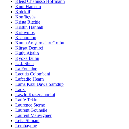
Kleist Chamisso Hoffmann
Knut Hamsun
Kolektif
Konfüçyüs
Krista Ritchie
Kristin Hannah
Kritovulos
Ksenophon
Kuran Araştırmaları Grubu
Kürşat Demirci
Kutlu Akalın
Kyoka İzumi
L. J. Shen
La Fontaine
Laetitia Colombani
Lafcadio Hearn
Lama Kazi Dawa Samdup
Laozi
Laszlo Krasznahorkai
Latife Tekin
Laurence Sterne
Laurent Gounelle
Laurent Mauvignier
Leila Slimani
Lembayung