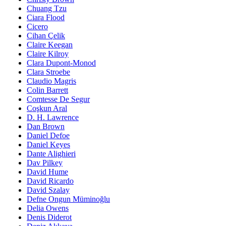
Chuang Tzu
Ciara Flood
Cicero
Cihan Çelik
Claire Keegan
Claire Kilroy
Clara Dupont-Monod
Clara Stroebe
Claudio Magris
Colin Barrett
Comtesse De Segur
Coşkun Aral
D. H. Lawrence
Dan Brown
Daniel Defoe
Daniel Keyes
Dante Alighieri
Dav Pilkey
David Hume
David Ricardo
David Szalay
Defne Ongun Müminoğlu
Delia Owens
Denis Diderot