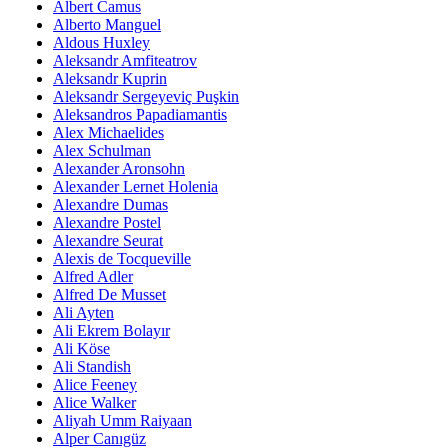
Albert Camus
Alberto Manguel
Aldous Huxley
Aleksandr Amfiteatrov
Aleksandr Kuprin
Aleksandr Sergeyeviç Puşkin
Aleksandros Papadiamantis
Alex Michaelides
Alex Schulman
Alexander Aronsohn
Alexander Lernet Holenia
Alexandre Dumas
Alexandre Postel
Alexandre Seurat
Alexis de Tocqueville
Alfred Adler
Alfred De Musset
Ali Ayten
Ali Ekrem Bolayır
Ali Köse
Ali Standish
Alice Feeney
Alice Walker
Aliyah Umm Raiyaan
Alper Canıgüz