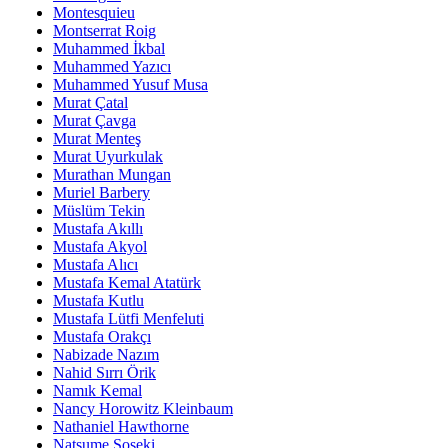
Montesquieu
Montserrat Roig
Muhammed İkbal
Muhammed Yazıcı
Muhammed Yusuf Musa
Murat Çatal
Murat Çavga
Murat Menteş
Murat Uyurkulak
Murathan Mungan
Muriel Barbery
Müslüm Tekin
Mustafa Akıllı
Mustafa Akyol
Mustafa Alıcı
Mustafa Kemal Atatürk
Mustafa Kutlu
Mustafa Lütfi Menfeluti
Mustafa Orakçı
Nabizade Nazım
Nahid Sırrı Örik
Namık Kemal
Nancy Horowitz Kleinbaum
Nathaniel Hawthorne
Natsume Soseki