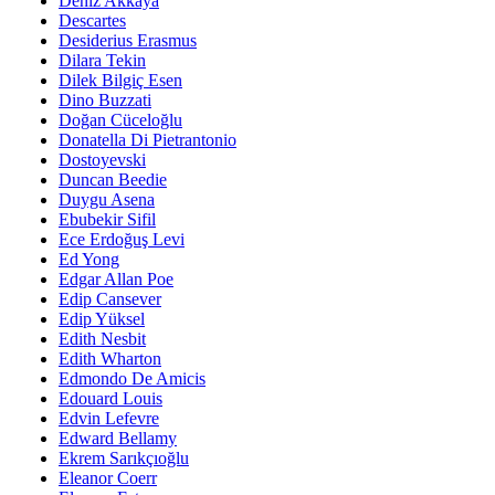
Deniz Akkaya
Descartes
Desiderius Erasmus
Dilara Tekin
Dilek Bilgiç Esen
Dino Buzzati
Doğan Cüceloğlu
Donatella Di Pietrantonio
Dostoyevski
Duncan Beedie
Duygu Asena
Ebubekir Sifil
Ece Erdoğuş Levi
Ed Yong
Edgar Allan Poe
Edip Cansever
Edip Yüksel
Edith Nesbit
Edith Wharton
Edmondo De Amicis
Edouard Louis
Edvin Lefevre
Edward Bellamy
Ekrem Sarıkçıoğlu
Eleanor Coerr