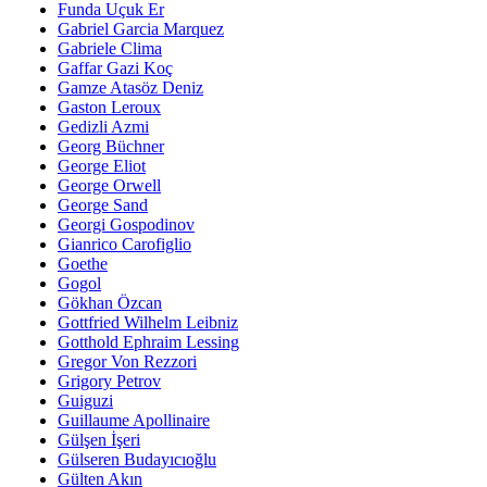
Funda Uçuk Er
Gabriel Garcia Marquez
Gabriele Clima
Gaffar Gazi Koç
Gamze Atasöz Deniz
Gaston Leroux
Gedizli Azmi
Georg Büchner
George Eliot
George Orwell
George Sand
Georgi Gospodinov
Gianrico Carofiglio
Goethe
Gogol
Gökhan Özcan
Gottfried Wilhelm Leibniz
Gotthold Ephraim Lessing
Gregor Von Rezzori
Grigory Petrov
Guiguzi
Guillaume Apollinaire
Gülşen İşeri
Gülseren Budayıcıoğlu
Gülten Akın