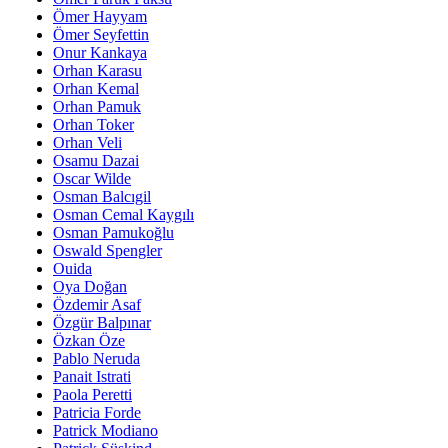
Ömer Hayyam
Ömer Seyfettin
Onur Kankaya
Orhan Karasu
Orhan Kemal
Orhan Pamuk
Orhan Toker
Orhan Veli
Osamu Dazai
Oscar Wilde
Osman Balcıgil
Osman Cemal Kaygılı
Osman Pamukoğlu
Oswald Spengler
Ouida
Oya Doğan
Özdemir Asaf
Özgür Balpınar
Özkan Öze
Pablo Neruda
Panait Istrati
Paola Peretti
Patricia Forde
Patrick Modiano