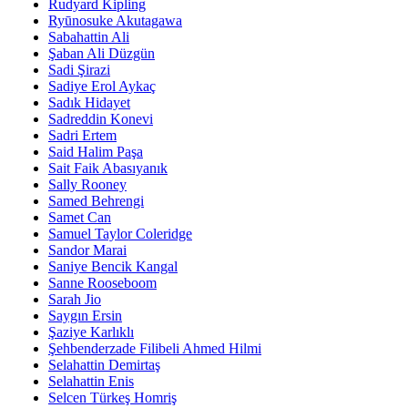
Rudyard Kipling
Ryūnosuke Akutagawa
Sabahattin Ali
Şaban Ali Düzgün
Sadi Şirazi
Sadiye Erol Aykaç
Sadık Hidayet
Sadreddin Konevi
Sadri Ertem
Said Halim Paşa
Sait Faik Abasıyanık
Sally Rooney
Samed Behrengi
Samet Can
Samuel Taylor Coleridge
Sandor Marai
Saniye Bencik Kangal
Sanne Rooseboom
Sarah Jio
Saygın Ersin
Şaziye Karlıklı
Şehbenderzade Filibeli Ahmed Hilmi
Selahattin Demirtaş
Selahattin Enis
Selcen Türkeş Homriş