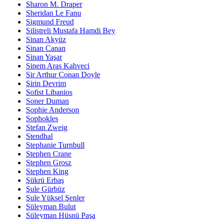
Sharon M. Draper
Sheridan Le Fanu
Sigmund Freud
Silistreli Mustafa Hamdi Bey
Sinan Akyüz
Sinan Canan
Sinan Yaşar
Sinem Aras Kahveci
Sir Arthur Conan Doyle
Şirin Devrim
Sofist Libanios
Soner Duman
Sophie Anderson
Sophokles
Stefan Zweig
Stendhal
Stephanie Turnbull
Stephen Crane
Stephen Grosz
Stephen King
Şükrü Erbaş
Şule Gürbüz
Şule Yüksel Şenler
Süleyman Bulut
Süleyman Hüsnü Paşa