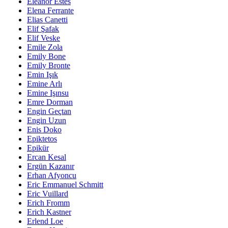
Eleanor Estes
Elena Ferrante
Elias Canetti
Elif Şafak
Elif Veske
Emile Zola
Emily Bone
Emily Bronte
Emin Işık
Emine Arlı
Emine Işınsu
Emre Dorman
Engin Geçtan
Engin Uzun
Enis Doko
Epiktetos
Epikür
Ercan Kesal
Ergün Kazanır
Erhan Afyoncu
Eric Emmanuel Schmitt
Eric Vuillard
Erich Fromm
Erich Kastner
Erlend Loe