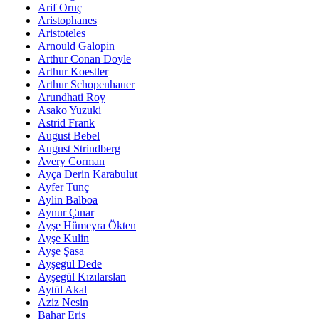
Arif Oruç
Aristophanes
Aristoteles
Arnould Galopin
Arthur Conan Doyle
Arthur Koestler
Arthur Schopenhauer
Arundhati Roy
Asako Yuzuki
Astrid Frank
August Bebel
August Strindberg
Avery Corman
Ayça Derin Karabulut
Ayfer Tunç
Aylin Balboa
Aynur Çınar
Ayşe Hümeyra Ökten
Ayşe Kulin
Ayşe Şasa
Ayşegül Dede
Ayşegül Kızılarslan
Aytül Akal
Aziz Nesin
Bahar Eriş