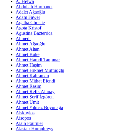
A. Helwa
Abdullah Harmancı
Adalet Ağaoğlu
Adam Fawer
Agatha Christie
Agota Kristof
Agustina Bazterrica
Ahmedi
Ahmet Ağaoğlu
Ahmet Altan
Ahmet Buke
Ahmet Hamdi Tanpınar
Ahmet Haşim
Ahmet Hikmet Müftüoğlu
Ahmet Kahraman
Ahmet Mithat Efendi
Ahmet Rasim
Ahmet Refik Altınay
Ahmet Şerif İzgören
Ahmet Ümit
Ahmet Yılmaz Boyunağa
Aiskhylos
Aisopos
Alain Fournier
Alastair Humphreys