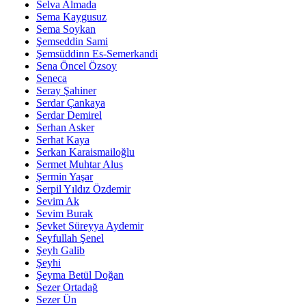
Selva Almada
Sema Kaygusuz
Sema Soykan
Şemseddin Sami
Şemsüddinn Es-Semerkandi
Sena Öncel Özsoy
Seneca
Seray Şahiner
Serdar Çankaya
Serdar Demirel
Serhan Asker
Serhat Kaya
Serkan Karaismailoğlu
Sermet Muhtar Alus
Şermin Yaşar
Serpil Yıldız Özdemir
Sevim Ak
Sevim Burak
Şevket Süreyya Aydemir
Seyfullah Şenel
Şeyh Galib
Şeyhi
Şeyma Betül Doğan
Sezer Ortadağ
Sezer Ün