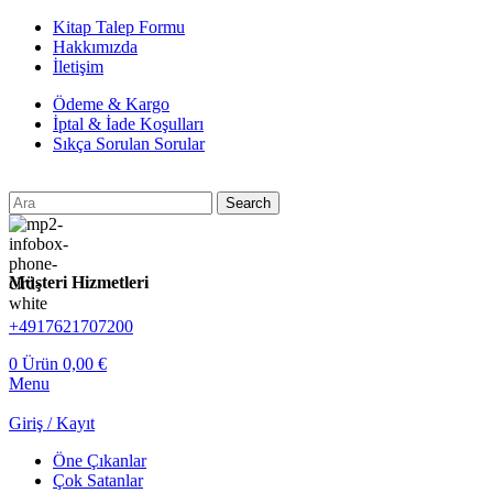
Kitap Talep Formu
Hakkımızda
İletişim
Ödeme & Kargo
İptal & İade Koşulları
Sıkça Sorulan Sorular
Search
Müşteri Hizmetleri
+4917621707200
0
Ürün
0,00
€
Menu
Giriş / Kayıt
Öne Çıkanlar
Çok Satanlar