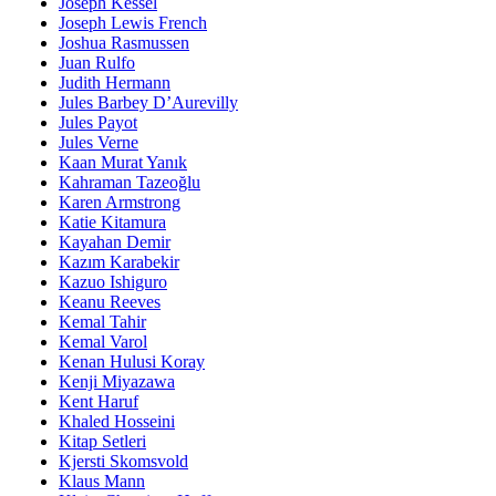
Joseph Kessel
Joseph Lewis French
Joshua Rasmussen
Juan Rulfo
Judith Hermann
Jules Barbey D’Aurevilly
Jules Payot
Jules Verne
Kaan Murat Yanık
Kahraman Tazeoğlu
Karen Armstrong
Katie Kitamura
Kayahan Demir
Kazım Karabekir
Kazuo Ishiguro
Keanu Reeves
Kemal Tahir
Kemal Varol
Kenan Hulusi Koray
Kenji Miyazawa
Kent Haruf
Khaled Hosseini
Kitap Setleri
Kjersti Skomsvold
Klaus Mann