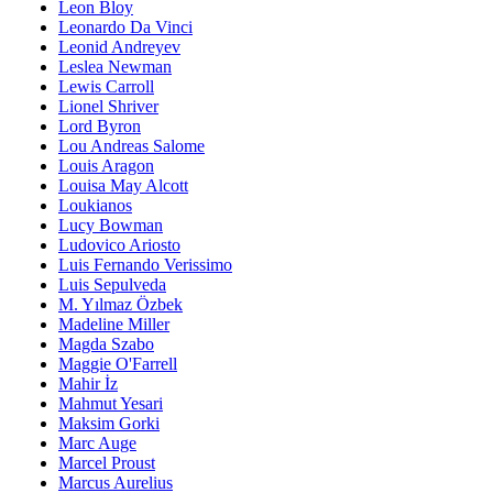
Leon Bloy
Leonardo Da Vinci
Leonid Andreyev
Leslea Newman
Lewis Carroll
Lionel Shriver
Lord Byron
Lou Andreas Salome
Louis Aragon
Louisa May Alcott
Loukianos
Lucy Bowman
Ludovico Ariosto
Luis Fernando Verissimo
Luis Sepulveda
M. Yılmaz Özbek
Madeline Miller
Magda Szabo
Maggie O'Farrell
Mahir İz
Mahmut Yesari
Maksim Gorki
Marc Auge
Marcel Proust
Marcus Aurelius