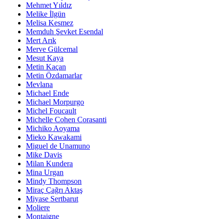
Mehmet Yıldız
Melike İlgün
Melisa Kesmez
Memduh Şevket Esendal
Mert Arık
Merve Gülcemal
Mesut Kaya
Metin Kaçan
Metin Özdamarlar
Mevlana
Michael Ende
Michael Morpurgo
Michel Foucault
Michelle Cohen Corasanti
Michiko Aoyama
Mieko Kawakami
Miguel de Unamuno
Mike Davis
Milan Kundera
Mina Urgan
Mindy Thompson
Miraç Çağrı Aktaş
Miyase Sertbarut
Moliere
Montaigne