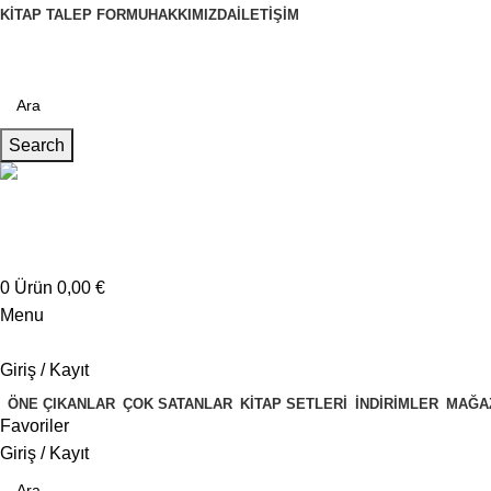
KITAP TALEP FORMU
HAKKIMIZDA
İLETIŞIM
Search
Müşteri Hizmetleri
+4917621707200
0
Ürün
0,00
€
Menu
Giriş / Kayıt
ÖNE ÇIKANLAR
ÇOK SATANLAR
KITAP SETLERI
İNDIRIMLER
MAĞA
Favoriler
Giriş / Kayıt