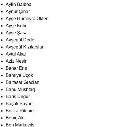
Aylin Balboa
Aynur Çınar
Ayşe Hümeyra Ökten
Ayşe Kulin
Ayşe Şasa
Ayşegül Dede
Ayşegül Kızılarslan
Aytül Akal
Aziz Nesin
Bahar Eriş
Bahriye Üçok
Baltasar Gracian
Banu Mushtaq
Barış Üngür
Başak Sayan
Becca Ritchie
Behiç Ak
Ben Markovits