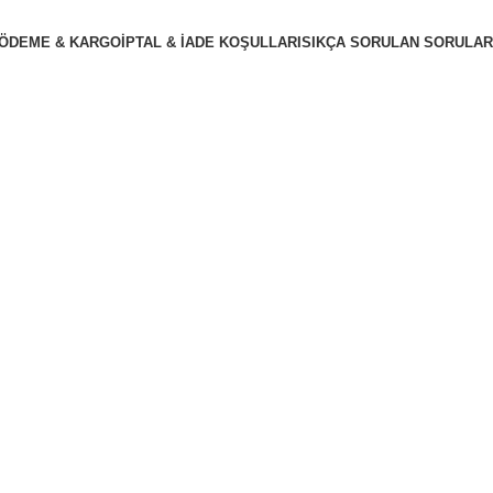
ÖDEME & KARGO
İPTAL & İADE KOŞULLARI
SIKÇA SORULAN SORULAR