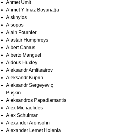
Ahmet Ümit
Ahmet Yılmaz Boyunağa
Aiskhylos
Aisopos
Alain Fournier
Alastair Humphreys
Albert Camus
Alberto Manguel
Aldous Huxley
Aleksandr Amfiteatrov
Aleksandr Kuprin
Aleksandr Sergeyeviç
Puşkin
Aleksandros Papadiamantis
Alex Michaelides
Alex Schulman
Alexander Aronsohn
Alexander Lernet Holenia