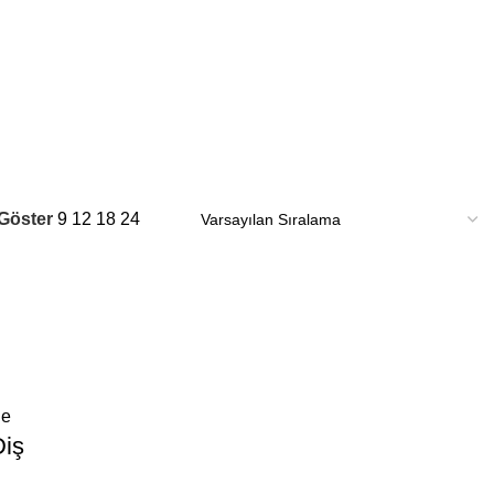
Göster
9
12
18
24
le
Diş