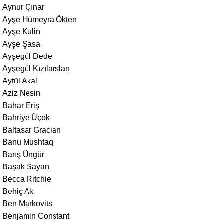
Aynur Çınar
Ayşe Hümeyra Ökten
Ayşe Kulin
Ayşe Şasa
Ayşegül Dede
Ayşegül Kızılarslan
Aytül Akal
Aziz Nesin
Bahar Eriş
Bahriye Üçok
Baltasar Gracian
Banu Mushtaq
Barış Üngür
Başak Sayan
Becca Ritchie
Behiç Ak
Ben Markovits
Benjamin Constant