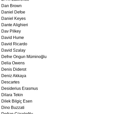
Dan Brown
Daniel Defoe
Daniel Keyes
Dante Alighieri
Dav Pilkey
David Hume
David Ricardo
David Szalay
Defne Ongun Müminoğlu
Delia Owens
Denis Diderot
Deniz Akkaya
Descartes
Desiderius Erasmus
Dilara Tekin
Dilek Bilgiç Esen
Dino Buzzati
Doğan Cüceloğlu