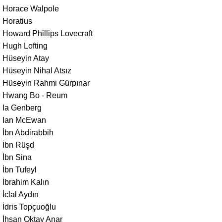
Horace Walpole
Horatius
Howard Phillips Lovecraft
Hugh Lofting
Hüseyin Atay
Hüseyin Nihal Atsız
Hüseyin Rahmi Gürpınar
Hwang Bo - Reum
Ia Genberg
Ian McEwan
İbn Abdirabbih
İbn Rüşd
İbn Sina
İbn Tufeyl
İbrahim Kalın
İclal Aydın
İdris Topçuoğlu
İhsan Oktay Anar