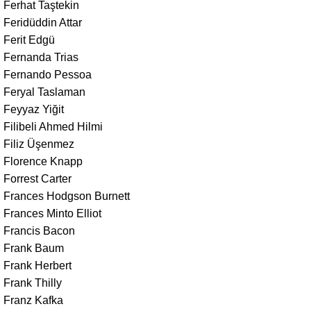
Ferhat Taştekin
Feridüddin Attar
Ferit Edgü
Fernanda Trias
Fernando Pessoa
Feryal Taslaman
Feyyaz Yiğit
Filibeli Ahmed Hilmi
Filiz Üşenmez
Florence Knapp
Forrest Carter
Frances Hodgson Burnett
Frances Minto Elliot
Francis Bacon
Frank Baum
Frank Herbert
Frank Thilly
Franz Kafka