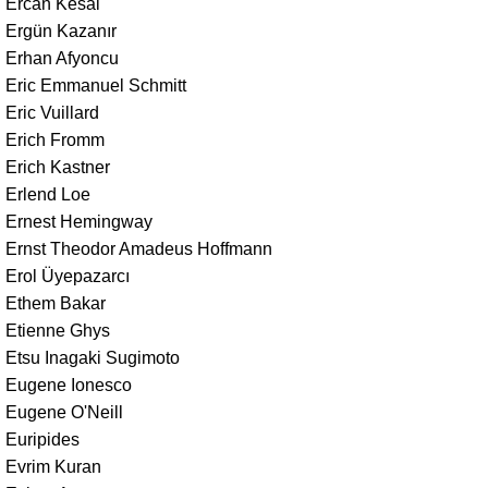
Ercan Kesal
Ergün Kazanır
Erhan Afyoncu
Eric Emmanuel Schmitt
Eric Vuillard
Erich Fromm
Erich Kastner
Erlend Loe
Ernest Hemingway
Ernst Theodor Amadeus Hoffmann
Erol Üyepazarcı
Ethem Bakar
Etienne Ghys
Etsu Inagaki Sugimoto
Eugene Ionesco
Eugene O'Neill
Euripides
Evrim Kuran