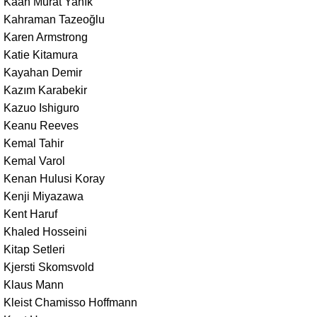
Kaan Murat Yanık
Kahraman Tazeoğlu
Karen Armstrong
Katie Kitamura
Kayahan Demir
Kazım Karabekir
Kazuo Ishiguro
Keanu Reeves
Kemal Tahir
Kemal Varol
Kenan Hulusi Koray
Kenji Miyazawa
Kent Haruf
Khaled Hosseini
Kitap Setleri
Kjersti Skomsvold
Klaus Mann
Kleist Chamisso Hoffmann