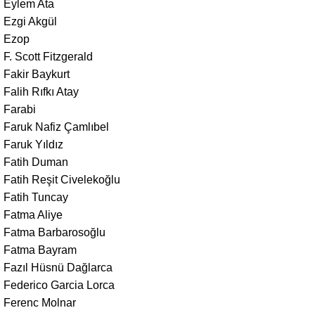
Eylem Ata
Ezgi Akgül
Ezop
F. Scott Fitzgerald
Fakir Baykurt
Falih Rıfkı Atay
Farabi
Faruk Nafiz Çamlıbel
Faruk Yıldız
Fatih Duman
Fatih Reşit Civelekoğlu
Fatih Tuncay
Fatma Aliye
Fatma Barbarosoğlu
Fatma Bayram
Fazıl Hüsnü Dağlarca
Federico Garcia Lorca
Ferenc Molnar