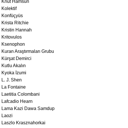
Knut Hamsun
Kolektif
Konfüçyüs
Krista Ritchie
Kristin Hannah
Kritovulos
Ksenophon
Kuran Araştırmaları Grubu
Kürşat Demirci
Kutlu Akalın
Kyoka İzumi
L. J. Shen
La Fontaine
Laetitia Colombani
Lafcadio Hearn
Lama Kazi Dawa Samdup
Laozi
Laszlo Krasznahorkai