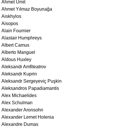
Ahmet Ümit
Ahmet Yılmaz Boyunağa
Aiskhylos
Aisopos
Alain Fournier
Alastair Humphreys
Albert Camus
Alberto Manguel
Aldous Huxley
Aleksandr Amfiteatrov
Aleksandr Kuprin
Aleksandr Sergeyeviç Puşkin
Aleksandros Papadiamantis
Alex Michaelides
Alex Schulman
Alexander Aronsohn
Alexander Lernet Holenia
Alexandre Dumas