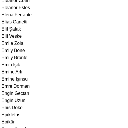
Eleanor Coerr
Eleanor Estes
Elena Ferrante
Elias Canetti
Elif Şafak
Elif Veske
Emile Zola
Emily Bone
Emily Bronte
Emin Işık
Emine Arlı
Emine Işınsu
Emre Dorman
Engin Geçtan
Engin Uzun
Enis Doko
Epiktetos
Epikür