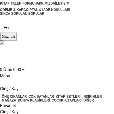
KITAP TALEP FORMU
HAKKIMIZDA
İLETIŞIM
ÖDEME & KARGO
İPTAL & İADE KOŞULLARI
SIKÇA SORULAN SORULAR
Search
Müşteri Hizmetleri
+4917621707200
0
Ürün
0,00
€
Menu
Giriş / Kayıt
ÖNE ÇIKANLAR
ÇOK SATANLAR
KITAP SETLERI
İNDIRIMLER
MAĞAZA
DÜNYA KLASIKLERI
ÇOCUK KITAPLARI
DIĞER
Favoriler
Giriş / Kayıt