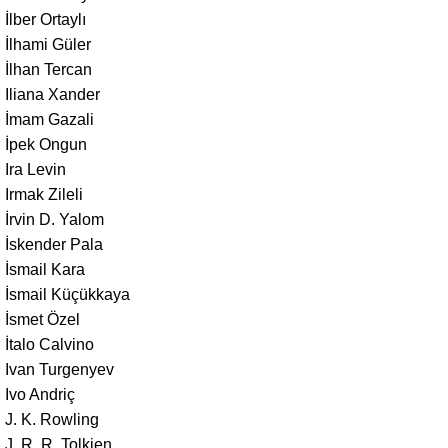
İlber Ortaylı
İlhami Güler
İlhan Tercan
Iliana Xander
İmam Gazali
İpek Ongun
Ira Levin
Irmak Zileli
İrvin D. Yalom
İskender Pala
İsmail Kara
İsmail Küçükkaya
İsmet Özel
İtalo Calvino
Ivan Turgenyev
Ivo Andriç
J. K. Rowling
J. R. R. Tolkien