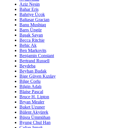
Aziz Nesin
Bahar Eriş
Bahriye Üçok
Baltasar Gracian
Banu Mushtaq
Barış Üngür
Başak Sayan
Becca Ritchie
Behiç Ak
Ben Markovits
Benjamin Constant
Bertrand Russell
Beydeba
Beyhan Budak
Bige Güven Kızılay
Bilge Çorlu
Bilgin Adalı
Blaise Pascal
Bruce H. Lipton
Bryan Mealer
Buket Uzuner
Bülent Akyürek
Büşra Ümmühan
Byung Chul Han
Çağan Irmak