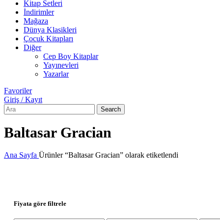
Kitap Setleri
İndirimler
Mağaza
Dünya Klasikleri
Çocuk Kitapları
Diğer
Cep Boy Kitaplar
Yayınevleri
Yazarlar
Favoriler
Giriş / Kayıt
Search
Baltasar Gracian
Ana Sayfa
Ürünler “Baltasar Gracian” olarak etiketlendi
Fiyata göre filtrele