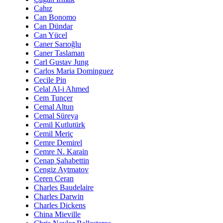
Cahız
Can Bonomo
Can Dündar
Can Yücel
Caner Sarıoğlu
Caner Taslaman
Carl Gustav Jung
Carlos Maria Dominguez
Cecile Pin
Celal Al-i Ahmed
Cem Tunçer
Cemal Altun
Cemal Süreya
Cemil Kutlutürk
Cemil Meriç
Cemre Demirel
Cemre N. Karain
Cenap Şahabettin
Cengiz Aytmatov
Ceren Ceran
Charles Baudelaire
Charles Darwin
Charles Dickens
China Mieville