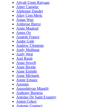
Aliyah Umm Raiyaan
Alper Canıgüz
Alphonse Daudet
Altay Cem Meriç
Aman Wan
Ambrose Bierce
Amin Maalouf
Amos Oz
Anatole France
Andre Gide
Andrew Clements
Andy Mulligan
Andy Weir
Anıl Basılı
Anna Sewell
Anne Bronte
Anne Enright
Anne Michaels
Annie Ernaux
Anonim
Anooshirvan Miandji
Anthony Burgess
Antoine De Saint Exupery
Anton Cehov
Antonio Gramsci