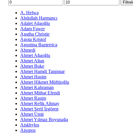
En
En
Filtre
düşük
yüksek
fiyat
fiyat
A. Helwa
Abdullah Harmancı
Adalet Ağaoğlu
Adam Fawer
Agatha Christie
Agota Kristof
Agustina Bazterrica
Ahmedi
Ahmet Ağaoğlu
Ahmet Altan
Ahmet Buke
Ahmet Hamdi Tanpınar
Ahmet Haşim
Ahmet Hikmet Müftüoğlu
Ahmet Kahraman
Ahmet Mithat Efendi
Ahmet Rasim
Ahmet Refik Altınay
Ahmet Şerif İzgören
Ahmet Ümit
Ahmet Yılmaz Boyunağa
Aiskhylos
Aisopos