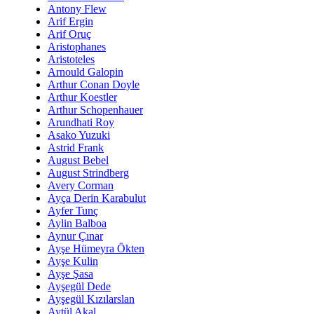
Antony Flew
Arif Ergin
Arif Oruç
Aristophanes
Aristoteles
Arnould Galopin
Arthur Conan Doyle
Arthur Koestler
Arthur Schopenhauer
Arundhati Roy
Asako Yuzuki
Astrid Frank
August Bebel
August Strindberg
Avery Corman
Ayça Derin Karabulut
Ayfer Tunç
Aylin Balboa
Aynur Çınar
Ayşe Hümeyra Ökten
Ayşe Kulin
Ayşe Şasa
Ayşegül Dede
Ayşegül Kızılarslan
Aytül Akal