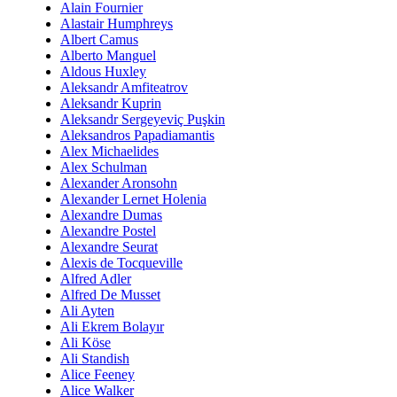
Alain Fournier
Alastair Humphreys
Albert Camus
Alberto Manguel
Aldous Huxley
Aleksandr Amfiteatrov
Aleksandr Kuprin
Aleksandr Sergeyeviç Puşkin
Aleksandros Papadiamantis
Alex Michaelides
Alex Schulman
Alexander Aronsohn
Alexander Lernet Holenia
Alexandre Dumas
Alexandre Postel
Alexandre Seurat
Alexis de Tocqueville
Alfred Adler
Alfred De Musset
Ali Ayten
Ali Ekrem Bolayır
Ali Köse
Ali Standish
Alice Feeney
Alice Walker