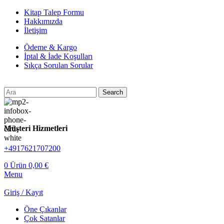
Kitap Talep Formu
Hakkımızda
İletişim
Ödeme & Kargo
İptal & İade Koşulları
Sıkça Sorulan Sorular
Search
Müşteri Hizmetleri
+4917621707200
0
Ürün
0,00
€
Menu
Giriş / Kayıt
Öne Çıkanlar
Çok Satanlar