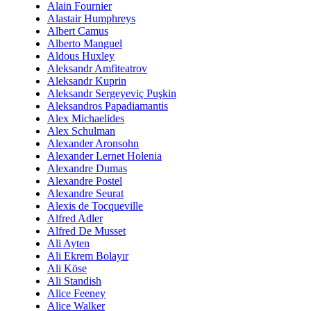
Alain Fournier
Alastair Humphreys
Albert Camus
Alberto Manguel
Aldous Huxley
Aleksandr Amfiteatrov
Aleksandr Kuprin
Aleksandr Sergeyeviç Puşkin
Aleksandros Papadiamantis
Alex Michaelides
Alex Schulman
Alexander Aronsohn
Alexander Lernet Holenia
Alexandre Dumas
Alexandre Postel
Alexandre Seurat
Alexis de Tocqueville
Alfred Adler
Alfred De Musset
Ali Ayten
Ali Ekrem Bolayır
Ali Köse
Ali Standish
Alice Feeney
Alice Walker