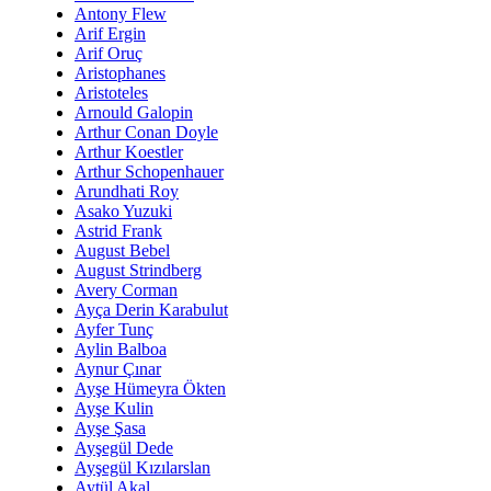
Antony Flew
Arif Ergin
Arif Oruç
Aristophanes
Aristoteles
Arnould Galopin
Arthur Conan Doyle
Arthur Koestler
Arthur Schopenhauer
Arundhati Roy
Asako Yuzuki
Astrid Frank
August Bebel
August Strindberg
Avery Corman
Ayça Derin Karabulut
Ayfer Tunç
Aylin Balboa
Aynur Çınar
Ayşe Hümeyra Ökten
Ayşe Kulin
Ayşe Şasa
Ayşegül Dede
Ayşegül Kızılarslan
Aytül Akal