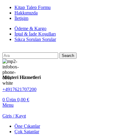
Kitap Talep Formu
Hakkımızda
İletişim
Ödeme & Kargo
İptal & İade Koşulları
Sıkça Sorulan Sorular
Search
Müşteri Hizmetleri
+4917621707200
0
Ürün
0,00
€
Menu
Giriş / Kayıt
Öne Çıkanlar
Çok Satanlar