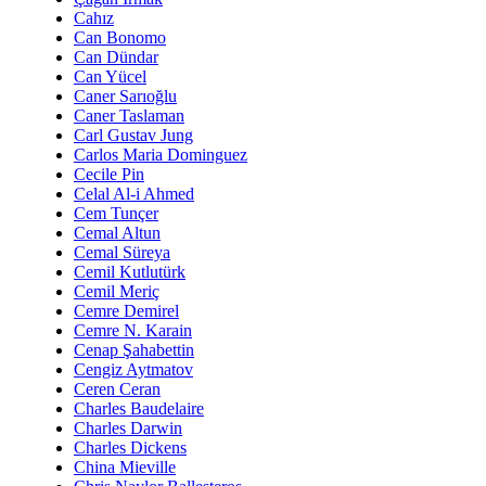
Cahız
Can Bonomo
Can Dündar
Can Yücel
Caner Sarıoğlu
Caner Taslaman
Carl Gustav Jung
Carlos Maria Dominguez
Cecile Pin
Celal Al-i Ahmed
Cem Tunçer
Cemal Altun
Cemal Süreya
Cemil Kutlutürk
Cemil Meriç
Cemre Demirel
Cemre N. Karain
Cenap Şahabettin
Cengiz Aytmatov
Ceren Ceran
Charles Baudelaire
Charles Darwin
Charles Dickens
China Mieville