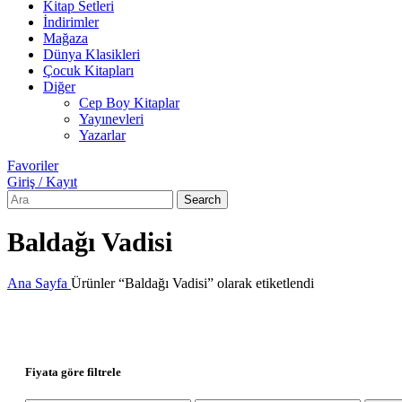
Kitap Setleri
İndirimler
Mağaza
Dünya Klasikleri
Çocuk Kitapları
Diğer
Cep Boy Kitaplar
Yayınevleri
Yazarlar
Favoriler
Giriş / Kayıt
Search
Baldağı Vadisi
Ana Sayfa
Ürünler “Baldağı Vadisi” olarak etiketlendi
Fiyata göre filtrele