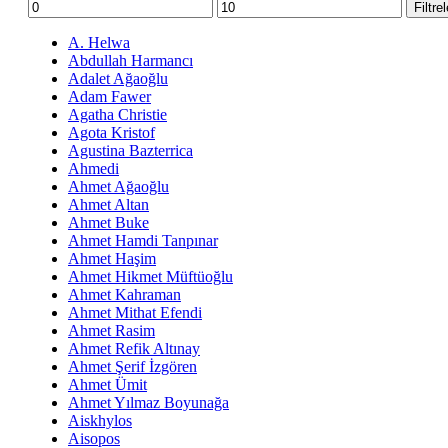
En
En
Filtre
düşük
yüksek
fiyat
fiyat
A. Helwa
Abdullah Harmancı
Adalet Ağaoğlu
Adam Fawer
Agatha Christie
Agota Kristof
Agustina Bazterrica
Ahmedi
Ahmet Ağaoğlu
Ahmet Altan
Ahmet Buke
Ahmet Hamdi Tanpınar
Ahmet Haşim
Ahmet Hikmet Müftüoğlu
Ahmet Kahraman
Ahmet Mithat Efendi
Ahmet Rasim
Ahmet Refik Altınay
Ahmet Şerif İzgören
Ahmet Ümit
Ahmet Yılmaz Boyunağa
Aiskhylos
Aisopos