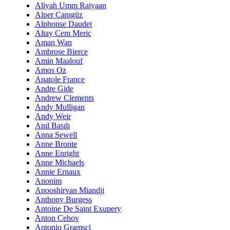
Aliyah Umm Raiyaan
Alper Canıgüz
Alphonse Daudet
Altay Cem Meriç
Aman Wan
Ambrose Bierce
Amin Maalouf
Amos Oz
Anatole France
Andre Gide
Andrew Clements
Andy Mulligan
Andy Weir
Anıl Basılı
Anna Sewell
Anne Bronte
Anne Enright
Anne Michaels
Annie Ernaux
Anonim
Anooshirvan Miandji
Anthony Burgess
Antoine De Saint Exupery
Anton Cehov
Antonio Gramsci