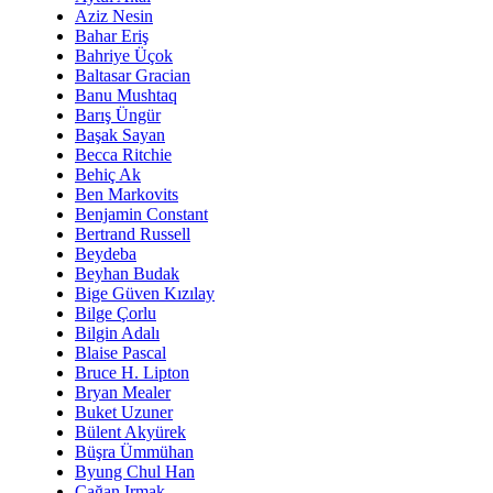
Aziz Nesin
Bahar Eriş
Bahriye Üçok
Baltasar Gracian
Banu Mushtaq
Barış Üngür
Başak Sayan
Becca Ritchie
Behiç Ak
Ben Markovits
Benjamin Constant
Bertrand Russell
Beydeba
Beyhan Budak
Bige Güven Kızılay
Bilge Çorlu
Bilgin Adalı
Blaise Pascal
Bruce H. Lipton
Bryan Mealer
Buket Uzuner
Bülent Akyürek
Büşra Ümmühan
Byung Chul Han
Çağan Irmak