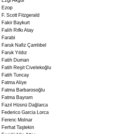
Ezgi Akgül
Ezop
F. Scott Fitzgerald
Fakir Baykurt
Falih Rıfkı Atay
Farabi
Faruk Nafiz Çamlıbel
Faruk Yıldız
Fatih Duman
Fatih Reşit Civelekoğlu
Fatih Tuncay
Fatma Aliye
Fatma Barbarosoğlu
Fatma Bayram
Fazıl Hüsnü Dağlarca
Federico Garcia Lorca
Ferenc Molnar
Ferhat Taştekin