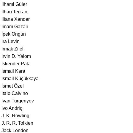
İlhami Güler
İlhan Tercan
Iliana Xander
İmam Gazali
İpek Ongun
Ira Levin
Irmak Zileli
İrvin D. Yalom
İskender Pala
İsmail Kara
İsmail Küçükkaya
İsmet Özel
İtalo Calvino
Ivan Turgenyev
Ivo Andriç
J. K. Rowling
J. R. R. Tolkien
Jack London