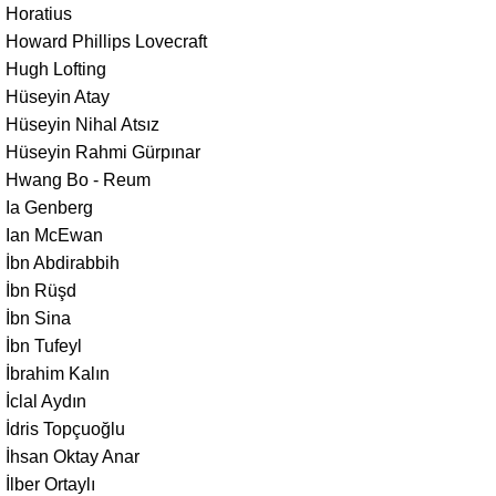
Horatius
Howard Phillips Lovecraft
Hugh Lofting
Hüseyin Atay
Hüseyin Nihal Atsız
Hüseyin Rahmi Gürpınar
Hwang Bo - Reum
Ia Genberg
Ian McEwan
İbn Abdirabbih
İbn Rüşd
İbn Sina
İbn Tufeyl
İbrahim Kalın
İclal Aydın
İdris Topçuoğlu
İhsan Oktay Anar
İlber Ortaylı