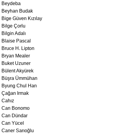
Beydeba
Beyhan Budak
Bige Güven Kızılay
Bilge Çorlu
Bilgin Adalı
Blaise Pascal
Bruce H. Lipton
Bryan Mealer
Buket Uzuner
Bülent Akyürek
Büşra Ümmühan
Byung Chul Han
Çağan Irmak
Cahız
Can Bonomo
Can Dündar
Can Yücel
Caner Sarıoğlu