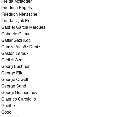
Freida Mcfadden
Friedrich Engels
Friedrich Nietzsche
Funda Uçuk Er
Gabriel Garcia Marquez
Gabriele Clima
Gaffar Gazi Koç
Gamze Atasöz Deniz
Gaston Leroux
Gedizli Azmi
Georg Büchner
George Eliot
George Orwell
George Sand
Georgi Gospodinov
Gianrico Carofiglio
Goethe
Gogol