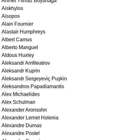
Ahmet Yılmaz Boyunağa
Aiskhylos
Aisopos
Alain Fournier
Alastair Humphreys
Albert Camus
Alberto Manguel
Aldous Huxley
Aleksandr Amfiteatrov
Aleksandr Kuprin
Aleksandr Sergeyeviç Puşkin
Aleksandros Papadiamantis
Alex Michaelides
Alex Schulman
Alexander Aronsohn
Alexander Lernet Holenia
Alexandre Dumas
Alexandre Postel