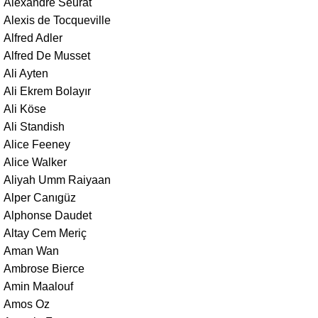
Alexandre Seurat
Alexis de Tocqueville
Alfred Adler
Alfred De Musset
Ali Ayten
Ali Ekrem Bolayır
Ali Köse
Ali Standish
Alice Feeney
Alice Walker
Aliyah Umm Raiyaan
Alper Canıgüz
Alphonse Daudet
Altay Cem Meriç
Aman Wan
Ambrose Bierce
Amin Maalouf
Amos Oz