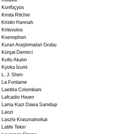
Konfüçyüs
Krista Ritchie
Kristin Hannah
Kritovulos
Ksenophon
Kuran Araştırmaları Grubu
Kürşat Demirci
Kutlu Akalın
Kyoka İzumi
L. J. Shen
La Fontaine
Laetitia Colombani
Lafcadio Hearn
Lama Kazi Dawa Samdup
Laozi
Laszlo Krasznahorkai
Latife Tekin