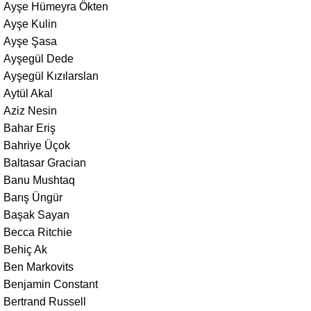
Ayşe Hümeyra Ökten
Ayşe Kulin
Ayşe Şasa
Ayşegül Dede
Ayşegül Kızılarslan
Aytül Akal
Aziz Nesin
Bahar Eriş
Bahriye Üçok
Baltasar Gracian
Banu Mushtaq
Barış Üngür
Başak Sayan
Becca Ritchie
Behiç Ak
Ben Markovits
Benjamin Constant
Bertrand Russell