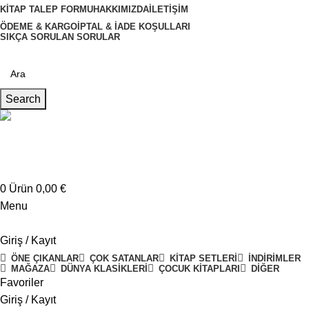
KITAP TALEP FORMU
HAKKIMIZDA
İLETIŞIM
ÖDEME & KARGO
İPTAL & İADE KOŞULLARI
SIKÇA SORULAN SORULAR
Search
Müşteri Hizmetleri
+4917621707200
0
Ürün
0,00
€
Menu
Giriş / Kayıt
ÖNE ÇIKANLAR
ÇOK SATANLAR
KITAP SETLERI
İNDIRIMLER
MAĞAZA
DÜNYA KLASIKLERI
ÇOCUK KITAPLARI
DIĞER
Favoriler
Giriş / Kayıt