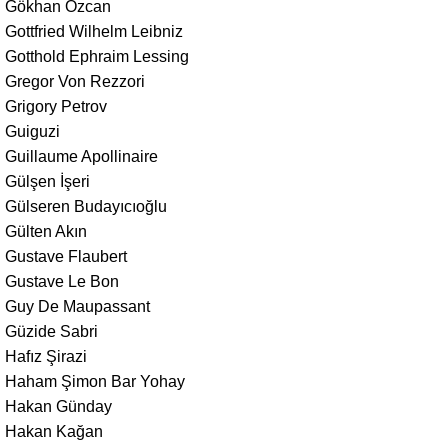
Gökhan Özcan
Gottfried Wilhelm Leibniz
Gotthold Ephraim Lessing
Gregor Von Rezzori
Grigory Petrov
Guiguzi
Guillaume Apollinaire
Gülşen İşeri
Gülseren Budayıcıoğlu
Gülten Akın
Gustave Flaubert
Gustave Le Bon
Guy De Maupassant
Güzide Sabri
Hafız Şirazi
Haham Şimon Bar Yohay
Hakan Günday
Hakan Kağan