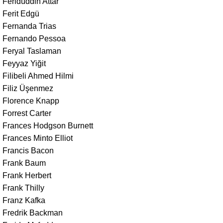
Feridüddin Attar
Ferit Edgü
Fernanda Trias
Fernando Pessoa
Feryal Taslaman
Feyyaz Yiğit
Filibeli Ahmed Hilmi
Filiz Üşenmez
Florence Knapp
Forrest Carter
Frances Hodgson Burnett
Frances Minto Elliot
Francis Bacon
Frank Baum
Frank Herbert
Frank Thilly
Franz Kafka
Fredrik Backman