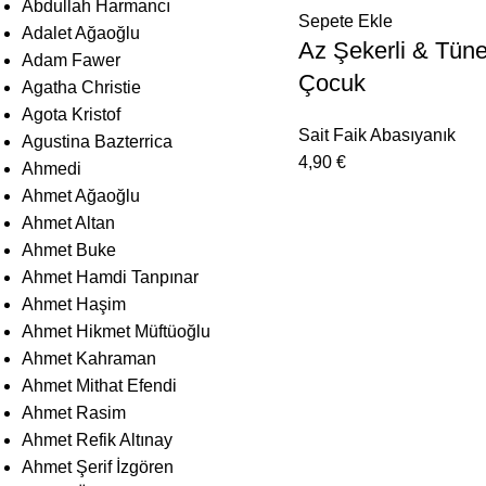
Abdullah Harmancı
Sepete Ekle
Adalet Ağaoğlu
Az Şekerli & Tüne
Adam Fawer
Çocuk
Agatha Christie
Agota Kristof
Sait Faik Abasıyanık
Agustina Bazterrica
4,90
€
Ahmedi
Ahmet Ağaoğlu
Ahmet Altan
Ahmet Buke
Ahmet Hamdi Tanpınar
Ahmet Haşim
Ahmet Hikmet Müftüoğlu
Ahmet Kahraman
Ahmet Mithat Efendi
Ahmet Rasim
Ahmet Refik Altınay
Ahmet Şerif İzgören