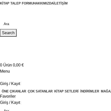
KITAP TALEP FORMU
HAKKIMIZDA
İLETIŞIM
Search
Müşteri Hizmetleri
+4917621707200
0
Ürün
0,00
€
Menu
Giriş / Kayıt
ÖNE ÇIKANLAR
ÇOK SATANLAR
KITAP SETLERI
İNDIRIMLER
MAĞA
Favoriler
Giriş / Kayıt