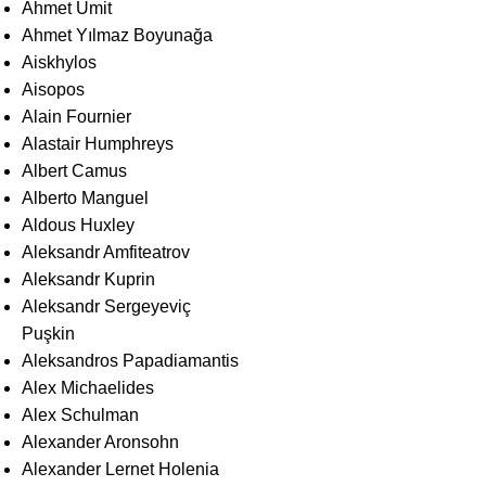
Ahmet Ümit
Ahmet Yılmaz Boyunağa
Aiskhylos
Aisopos
Alain Fournier
Alastair Humphreys
Albert Camus
Alberto Manguel
Aldous Huxley
Aleksandr Amfiteatrov
Aleksandr Kuprin
Aleksandr Sergeyeviç
Puşkin
Aleksandros Papadiamantis
Alex Michaelides
Alex Schulman
Alexander Aronsohn
Alexander Lernet Holenia