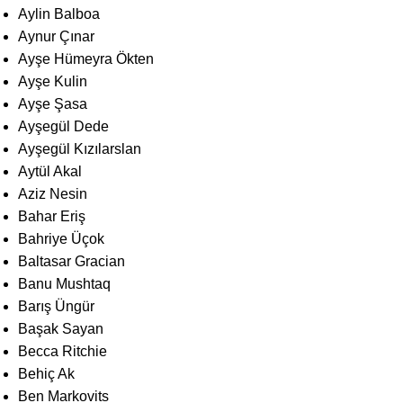
Aylin Balboa
Aynur Çınar
Ayşe Hümeyra Ökten
Ayşe Kulin
Ayşe Şasa
Ayşegül Dede
Ayşegül Kızılarslan
Aytül Akal
Aziz Nesin
Bahar Eriş
Bahriye Üçok
Baltasar Gracian
Banu Mushtaq
Barış Üngür
Başak Sayan
Becca Ritchie
Behiç Ak
Ben Markovits