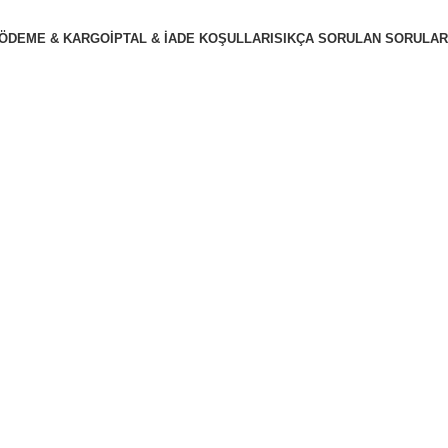
ÖDEME & KARGO
İPTAL & İADE KOŞULLARI
SIKÇA SORULAN SORULAR