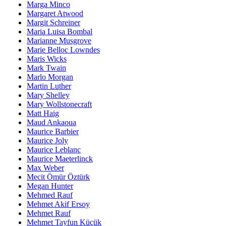
Marga Minco
Margaret Atwood
Margit Schreiner
Maria Luisa Bombal
Marianne Musgrove
Marie Belloc Lowndes
Maris Wicks
Mark Twain
Marlo Morgan
Martin Luther
Mary Shelley
Mary Wollstonecraft
Matt Haig
Maud Ankaoua
Maurice Barbier
Maurice Joly
Maurice Leblanc
Maurice Maeterlinck
Max Weber
Mecit Ömür Öztürk
Megan Hunter
Mehmed Rauf
Mehmet Akif Ersoy
Mehmet Rauf
Mehmet Tayfun Küçük