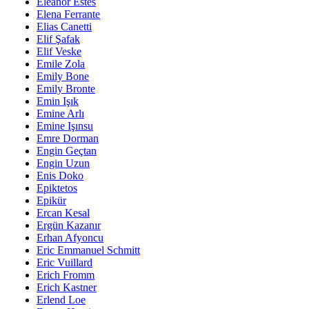
Eleanor Estes
Elena Ferrante
Elias Canetti
Elif Şafak
Elif Veske
Emile Zola
Emily Bone
Emily Bronte
Emin Işık
Emine Arlı
Emine Işınsu
Emre Dorman
Engin Geçtan
Engin Uzun
Enis Doko
Epiktetos
Epikür
Ercan Kesal
Ergün Kazanır
Erhan Afyoncu
Eric Emmanuel Schmitt
Eric Vuillard
Erich Fromm
Erich Kastner
Erlend Loe