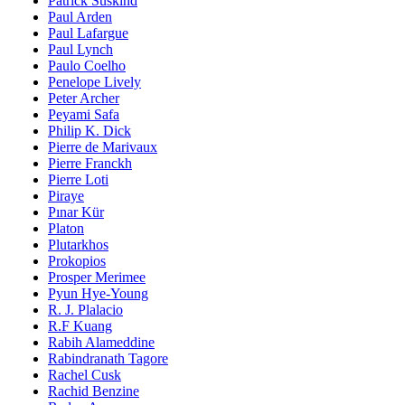
Patrick Süskind
Paul Arden
Paul Lafargue
Paul Lynch
Paulo Coelho
Penelope Lively
Peter Archer
Peyami Safa
Philip K. Dick
Pierre de Marivaux
Pierre Franckh
Pierre Loti
Piraye
Pınar Kür
Platon
Plutarkhos
Prokopios
Prosper Merimee
Pyun Hye-Young
R. J. Plalacio
R.F Kuang
Rabih Alameddine
Rabindranath Tagore
Rachel Cusk
Rachid Benzine