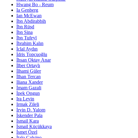
Hwang Bo - Reum
Ia Genberg
Ian McEwan
İbn Abdirabbih
İbn Rüşd
İbn Sina
İbn Tufeyl
İbrahim Kalın
İclal Aydın
İdris Topçuoğlu
İhsan Oktay Anar
İlber Ortaylı
İlhami Güler
İlhan Tercan
Iliana Xander
İmam Gazali
İpek Ongun
Ira Levin
Irmak Zileli
İrvin D. Yalom
İskender Pala
İsmail Kara
İsmail Küçükkaya
İsmet Özel
İtalo Calvino