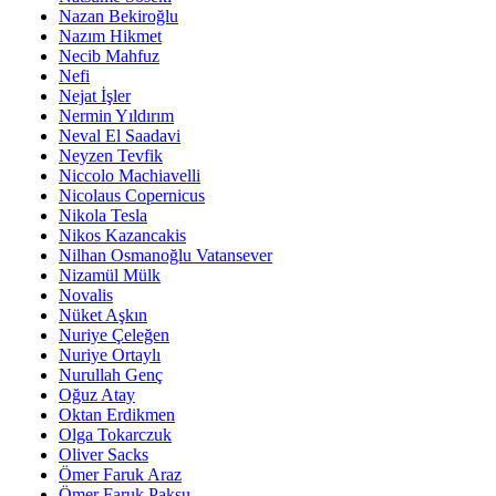
Nazan Bekiroğlu
Nazım Hikmet
Necib Mahfuz
Nefi
Nejat İşler
Nermin Yıldırım
Neval El Saadavi
Neyzen Tevfik
Niccolo Machiavelli
Nicolaus Copernicus
Nikola Tesla
Nikos Kazancakis
Nilhan Osmanoğlu Vatansever
Nizamül Mülk
Novalis
Nüket Aşkın
Nuriye Çeleğen
Nuriye Ortaylı
Nurullah Genç
Oğuz Atay
Oktan Erdikmen
Olga Tokarczuk
Oliver Sacks
Ömer Faruk Araz
Ömer Faruk Paksu