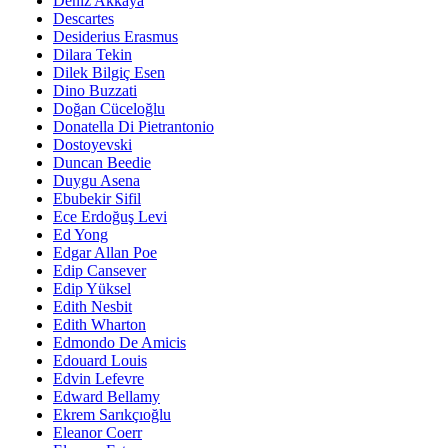
Deniz Akkaya
Descartes
Desiderius Erasmus
Dilara Tekin
Dilek Bilgiç Esen
Dino Buzzati
Doğan Cüceloğlu
Donatella Di Pietrantonio
Dostoyevski
Duncan Beedie
Duygu Asena
Ebubekir Sifil
Ece Erdoğuş Levi
Ed Yong
Edgar Allan Poe
Edip Cansever
Edip Yüksel
Edith Nesbit
Edith Wharton
Edmondo De Amicis
Edouard Louis
Edvin Lefevre
Edward Bellamy
Ekrem Sarıkçıoğlu
Eleanor Coerr