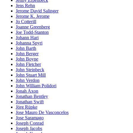
Jenny Erpenbeck
Jens Rehn
Jerome David Salinger
Jerome K. Jerome
Jo Cotterill
Joanne Greenberg
Joe Todd-Stanton
Johann Hari
Johanna Spyri
John Barth
John Berger
John Boyne
John Fletcher
John Steinbeck
John Stuart Mill
John Verdon
John William Polidori
Jonah Axon
Jonathan Bentley
Jonathan Swift
Jörg Rüpke
Jose Mauro De Vasconcelos
Jose Saramago
Joseph Conrad
Joseph Jacobs