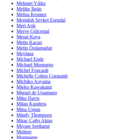
Mehmet Yıldız
Melike İlgün
Melisa Kesmez
Memduh Şevket Esendal
Mert Arık
Merve Gülcemal
Mesut Kaya
Metin Kaçan
Metin Özdamarlar
Mevlana
Michael Ende
Michael Morpurgo
Michel Foucault
Michelle Cohen Corasanti
Michiko Aoyama
Mieko Kawakami
Miguel de Unamuno
Mike Davis
Milan Kundera
Mina Urgan
Mindy Thompson
Miraç Çağrı Aktaş
Miyase Sertbarut
Moliere
Montaigne