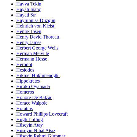
Havva Tekin
Hayati İnanç
Hayati Sır
Hayrunnisa Düzgün
Heinrich von Kleist
Henrik İbsen
Henry David Thoreau
Henry James
Herbert George Wells
Herman Melville
Hermann Hesse
Herodot
Hesiodos
Hikmet Hükümenoğlu
Hippokrates
Hiroko Oyamada
Homeros
Honore De Balzac
Horace Walpole
Horatius
Howard Phillips Lovecraft
Hugh Lofting
Hüseyin Atay
Hüseyin Nihal Atsız
Hüseyin Rahmi Gürpınar