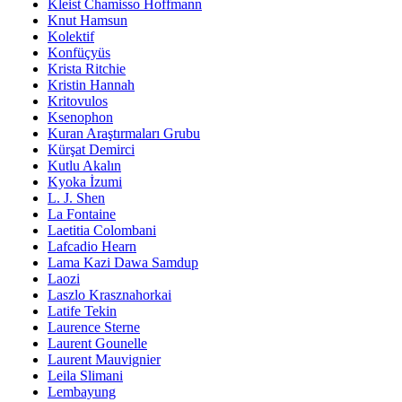
Kleist Chamisso Hoffmann
Knut Hamsun
Kolektif
Konfüçyüs
Krista Ritchie
Kristin Hannah
Kritovulos
Ksenophon
Kuran Araştırmaları Grubu
Kürşat Demirci
Kutlu Akalın
Kyoka İzumi
L. J. Shen
La Fontaine
Laetitia Colombani
Lafcadio Hearn
Lama Kazi Dawa Samdup
Laozi
Laszlo Krasznahorkai
Latife Tekin
Laurence Sterne
Laurent Gounelle
Laurent Mauvignier
Leila Slimani
Lembayung