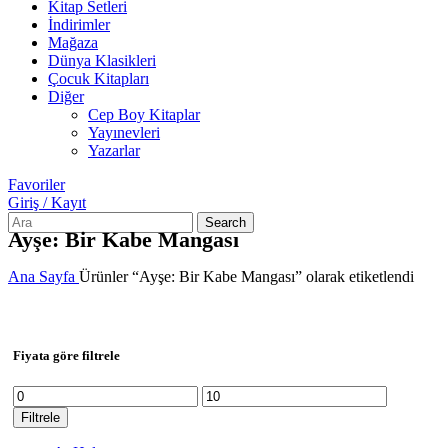
Kitap Setleri
İndirimler
Mağaza
Dünya Klasikleri
Çocuk Kitapları
Diğer
Cep Boy Kitaplar
Yayınevleri
Yazarlar
Favoriler
Giriş / Kayıt
Search
Ayşe: Bir Kabe Mangası
Ana Sayfa
Ürünler “Ayşe: Bir Kabe Mangası” olarak etiketlendi
Fiyata göre filtrele
En
En
düşük
yüksek
Filtrele
fiyat
fiyat