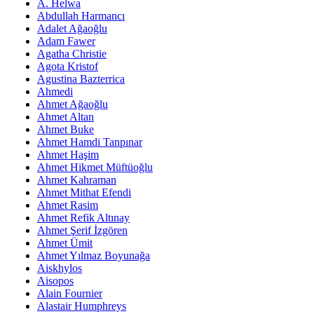
A. Helwa
Abdullah Harmancı
Adalet Ağaoğlu
Adam Fawer
Agatha Christie
Agota Kristof
Agustina Bazterrica
Ahmedi
Ahmet Ağaoğlu
Ahmet Altan
Ahmet Buke
Ahmet Hamdi Tanpınar
Ahmet Haşim
Ahmet Hikmet Müftüoğlu
Ahmet Kahraman
Ahmet Mithat Efendi
Ahmet Rasim
Ahmet Refik Altınay
Ahmet Şerif İzgören
Ahmet Ümit
Ahmet Yılmaz Boyunağa
Aiskhylos
Aisopos
Alain Fournier
Alastair Humphreys