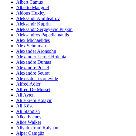
Albert Camus
Alberto Manguel
Aldous Huxley
Aleksandr Amfiteatrov
Aleksandr Kuprin
Aleksandr Sergeyeviç Puşkin
Aleksandros Papadiamantis
Alex Michaelides
Alex Schulman
Alexander Aronsohn
Alexander Lernet Holenia
Alexandre Dumas
Alexandre Postel
Alexandre Seurat
Alexis de Tocqueville
Alfred Adler
Alfred De Musset
Ali Ayten
Ali Ekrem Bolayır
Ali Köse
Ali Standish
Alice Feeney
Alice Walker
Aliyah Umm Raiyaan
Alper Canıgüz