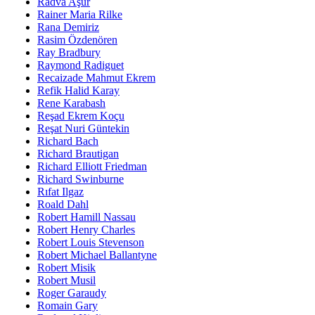
Radva Aşur
Rainer Maria Rilke
Rana Demiriz
Rasim Özdenören
Ray Bradbury
Raymond Radiguet
Recaizade Mahmut Ekrem
Refik Halid Karay
Rene Karabash
Reşad Ekrem Koçu
Reşat Nuri Güntekin
Richard Bach
Richard Brautigan
Richard Elliott Friedman
Richard Swinburne
Rıfat Ilgaz
Roald Dahl
Robert Hamill Nassau
Robert Henry Charles
Robert Louis Stevenson
Robert Michael Ballantyne
Robert Misik
Robert Musil
Roger Garaudy
Romain Gary