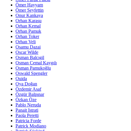
Ömer Hayyam
Ömer Seyfettin
Onur Kankaya
Orhan Karasu
Orhan Kemal
Orhan Pamuk
Orhan Toker
Orhan Veli
Osamu Dazai
Oscar Wilde
Osman Balcıgil
Osman Cemal Kaygılı
Osman Pamukoğlu
Oswald Spengler
Ouida
Oya Doğan
Özdemir Asaf
Özgür Balpınar
Özkan Öze
Pablo Neruda
Panait Istrati
Paola Peretti
Patricia Forde
Patrick Modiano