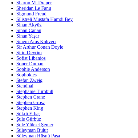
Sharon M. Draper
Sheridan Le Fanu
Sigmund Freud
Silistreli Mustafa Hamdi Bey
Sinan Akyüz
Sinan Canan
Sinan Yaşar
Sinem Aras Kahveci
Sir Arthur Conan Doyle
Şirin Devrim
Sofist Libanios
Soner Duman
Sophie Anderson
Sophokles
Stefan Zweig
Stendhal
Stephanie Turnbull
Stephen Crane
Stephen Grosz
Stephen King
Şükrü Erbaş
Şule Gürbüz
Şule Yüksel Şenler
Süleyman Bulut
Süleyman Hüsnü Paşa