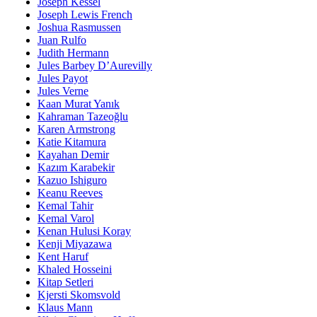
Joseph Kessel
Joseph Lewis French
Joshua Rasmussen
Juan Rulfo
Judith Hermann
Jules Barbey D’Aurevilly
Jules Payot
Jules Verne
Kaan Murat Yanık
Kahraman Tazeoğlu
Karen Armstrong
Katie Kitamura
Kayahan Demir
Kazım Karabekir
Kazuo Ishiguro
Keanu Reeves
Kemal Tahir
Kemal Varol
Kenan Hulusi Koray
Kenji Miyazawa
Kent Haruf
Khaled Hosseini
Kitap Setleri
Kjersti Skomsvold
Klaus Mann