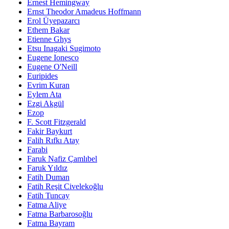
Ernest Hemingway
Ernst Theodor Amadeus Hoffmann
Erol Üyepazarcı
Ethem Bakar
Etienne Ghys
Etsu Inagaki Sugimoto
Eugene Ionesco
Eugene O'Neill
Euripides
Evrim Kuran
Eylem Ata
Ezgi Akgül
Ezop
F. Scott Fitzgerald
Fakir Baykurt
Falih Rıfkı Atay
Farabi
Faruk Nafiz Çamlıbel
Faruk Yıldız
Fatih Duman
Fatih Reşit Civelekoğlu
Fatih Tuncay
Fatma Aliye
Fatma Barbarosoğlu
Fatma Bayram