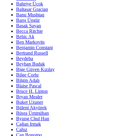
Bahriye Üçok
Baltasar Gracian
Banu Mushtaq
Barış Üngür
Başak Sayan
Becca Ritchie
Behiç Ak
Ben Markovits
Benjamin Constant
Bertrand Russell
Beydeba
Beyhan Budak
Bige Güven Kızılay
Bilge Çorlu
Bilgin Adalı
Blaise Pascal
Bruce H. Lipton
Bryan Mealer
Buket Uzuner
Bülent Akyürek
Büşra Ümmühan
Byung Chul Han
Çağan Irmak
Cahız
Can Bonomo