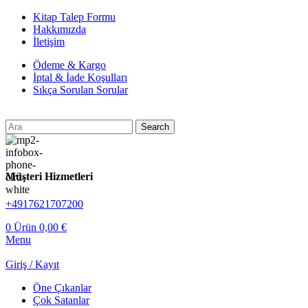
Kitap Talep Formu
Hakkımızda
İletişim
Ödeme & Kargo
İptal & İade Koşulları
Sıkça Sorulan Sorular
Search
Müşteri Hizmetleri
+4917621707200
0
Ürün
0,00
€
Menu
Giriş / Kayıt
Öne Çıkanlar
Çok Satanlar