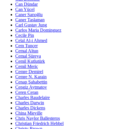
Can Dündar
Can Yücel
Caner Sarıoğlu
Caner Taslaman
Carl Gustav Jung
Carlos Maria Dominguez
Cecile Pin
Celal Al-i Ahmed
Cem Tunçer
Cemal Altun
Cemal Süreya
Cemil Kutlutürk
Cemil Meriç
Cemre Demirel
Cemre N. Karain
Cenap Şahabettin
Cengiz Aytmatov
Ceren Ceran
Charles Baudelaire
Charles Darwin
Charles Dickens
China Mieville
Chris Naylor Ballesteros
Christian Friedrich Hebbel
Christy Brown