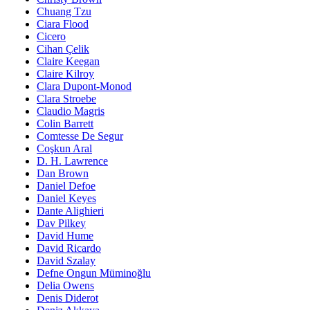
Chuang Tzu
Ciara Flood
Cicero
Cihan Çelik
Claire Keegan
Claire Kilroy
Clara Dupont-Monod
Clara Stroebe
Claudio Magris
Colin Barrett
Comtesse De Segur
Coşkun Aral
D. H. Lawrence
Dan Brown
Daniel Defoe
Daniel Keyes
Dante Alighieri
Dav Pilkey
David Hume
David Ricardo
David Szalay
Defne Ongun Müminoğlu
Delia Owens
Denis Diderot