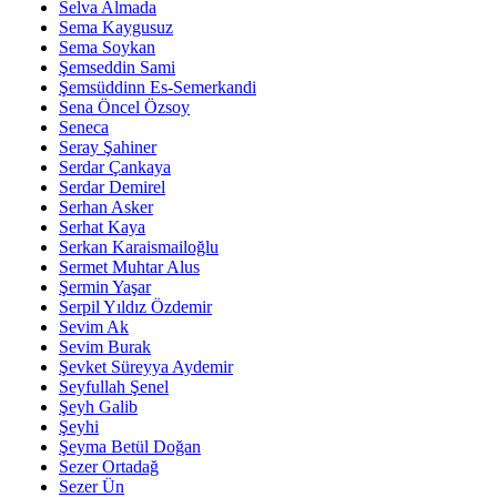
Selva Almada
Sema Kaygusuz
Sema Soykan
Şemseddin Sami
Şemsüddinn Es-Semerkandi
Sena Öncel Özsoy
Seneca
Seray Şahiner
Serdar Çankaya
Serdar Demirel
Serhan Asker
Serhat Kaya
Serkan Karaismailoğlu
Sermet Muhtar Alus
Şermin Yaşar
Serpil Yıldız Özdemir
Sevim Ak
Sevim Burak
Şevket Süreyya Aydemir
Seyfullah Şenel
Şeyh Galib
Şeyhi
Şeyma Betül Doğan
Sezer Ortadağ
Sezer Ün