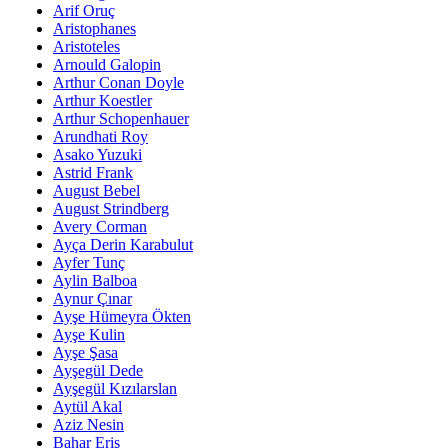
Arif Oruç
Aristophanes
Aristoteles
Arnould Galopin
Arthur Conan Doyle
Arthur Koestler
Arthur Schopenhauer
Arundhati Roy
Asako Yuzuki
Astrid Frank
August Bebel
August Strindberg
Avery Corman
Ayça Derin Karabulut
Ayfer Tunç
Aylin Balboa
Aynur Çınar
Ayşe Hümeyra Ökten
Ayşe Kulin
Ayşe Şasa
Ayşegül Dede
Ayşegül Kızılarslan
Aytül Akal
Aziz Nesin
Bahar Eriş