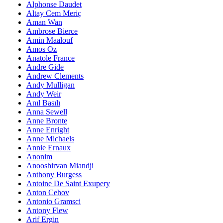
Alphonse Daudet
Altay Cem Meriç
Aman Wan
Ambrose Bierce
Amin Maalouf
Amos Oz
Anatole France
Andre Gide
Andrew Clements
Andy Mulligan
Andy Weir
Anıl Basılı
Anna Sewell
Anne Bronte
Anne Enright
Anne Michaels
Annie Ernaux
Anonim
Anooshirvan Miandji
Anthony Burgess
Antoine De Saint Exupery
Anton Cehov
Antonio Gramsci
Antony Flew
Arif Ergin