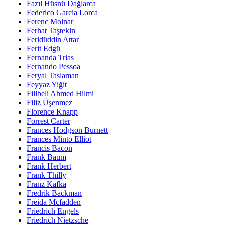
Fazıl Hüsnü Dağlarca
Federico Garcia Lorca
Ferenc Molnar
Ferhat Taştekin
Feridüddin Attar
Ferit Edgü
Fernanda Trias
Fernando Pessoa
Feryal Taslaman
Feyyaz Yiğit
Filibeli Ahmed Hilmi
Filiz Üşenmez
Florence Knapp
Forrest Carter
Frances Hodgson Burnett
Frances Minto Elliot
Francis Bacon
Frank Baum
Frank Herbert
Frank Thilly
Franz Kafka
Fredrik Backman
Freida Mcfadden
Friedrich Engels
Friedrich Nietzsche