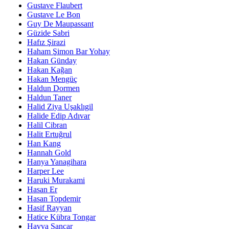
Gustave Flaubert
Gustave Le Bon
Guy De Maupassant
Güzide Sabri
Hafız Şirazi
Haham Şimon Bar Yohay
Hakan Günday
Hakan Kağan
Hakan Mengüç
Haldun Dormen
Haldun Taner
Halid Ziya Uşaklıgil
Halide Edip Adıvar
Halil Cibran
Halit Ertuğrul
Han Kang
Hannah Gold
Hanya Yanagihara
Harper Lee
Haruki Murakami
Hasan Er
Hasan Topdemir
Hasif Rayyan
Hatice Kübra Tongar
Havva Sancar