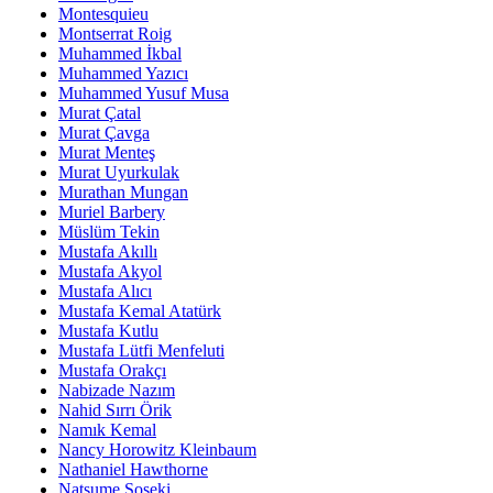
Montesquieu
Montserrat Roig
Muhammed İkbal
Muhammed Yazıcı
Muhammed Yusuf Musa
Murat Çatal
Murat Çavga
Murat Menteş
Murat Uyurkulak
Murathan Mungan
Muriel Barbery
Müslüm Tekin
Mustafa Akıllı
Mustafa Akyol
Mustafa Alıcı
Mustafa Kemal Atatürk
Mustafa Kutlu
Mustafa Lütfi Menfeluti
Mustafa Orakçı
Nabizade Nazım
Nahid Sırrı Örik
Namık Kemal
Nancy Horowitz Kleinbaum
Nathaniel Hawthorne
Natsume Soseki