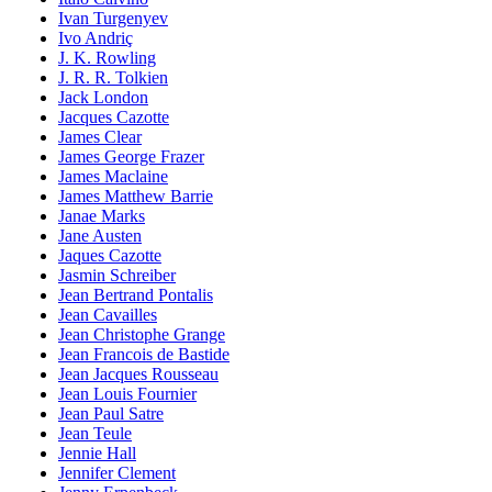
Ivan Turgenyev
Ivo Andriç
J. K. Rowling
J. R. R. Tolkien
Jack London
Jacques Cazotte
James Clear
James George Frazer
James Maclaine
James Matthew Barrie
Janae Marks
Jane Austen
Jaques Cazotte
Jasmin Schreiber
Jean Bertrand Pontalis
Jean Cavailles
Jean Christophe Grange
Jean Francois de Bastide
Jean Jacques Rousseau
Jean Louis Fournier
Jean Paul Satre
Jean Teule
Jennie Hall
Jennifer Clement