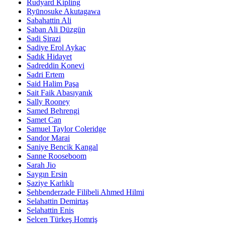
Rudyard Kipling
Ryūnosuke Akutagawa
Sabahattin Ali
Şaban Ali Düzgün
Sadi Şirazi
Sadiye Erol Aykaç
Sadık Hidayet
Sadreddin Konevi
Sadri Ertem
Said Halim Paşa
Sait Faik Abasıyanık
Sally Rooney
Samed Behrengi
Samet Can
Samuel Taylor Coleridge
Sandor Marai
Saniye Bencik Kangal
Sanne Rooseboom
Sarah Jio
Saygın Ersin
Şaziye Karlıklı
Şehbenderzade Filibeli Ahmed Hilmi
Selahattin Demirtaş
Selahattin Enis
Selcen Türkeş Homriş