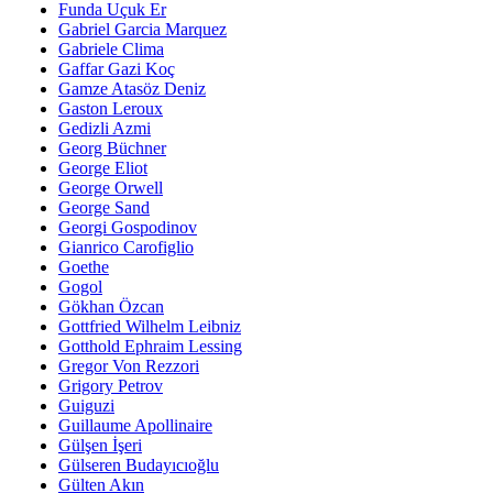
Funda Uçuk Er
Gabriel Garcia Marquez
Gabriele Clima
Gaffar Gazi Koç
Gamze Atasöz Deniz
Gaston Leroux
Gedizli Azmi
Georg Büchner
George Eliot
George Orwell
George Sand
Georgi Gospodinov
Gianrico Carofiglio
Goethe
Gogol
Gökhan Özcan
Gottfried Wilhelm Leibniz
Gotthold Ephraim Lessing
Gregor Von Rezzori
Grigory Petrov
Guiguzi
Guillaume Apollinaire
Gülşen İşeri
Gülseren Budayıcıoğlu
Gülten Akın