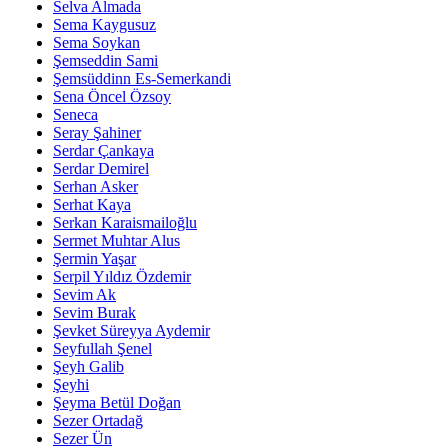
Selva Almada
Sema Kaygusuz
Sema Soykan
Şemseddin Sami
Şemsüddinn Es-Semerkandi
Sena Öncel Özsoy
Seneca
Seray Şahiner
Serdar Çankaya
Serdar Demirel
Serhan Asker
Serhat Kaya
Serkan Karaismailoğlu
Sermet Muhtar Alus
Şermin Yaşar
Serpil Yıldız Özdemir
Sevim Ak
Sevim Burak
Şevket Süreyya Aydemir
Seyfullah Şenel
Şeyh Galib
Şeyhi
Şeyma Betül Doğan
Sezer Ortadağ
Sezer Ün