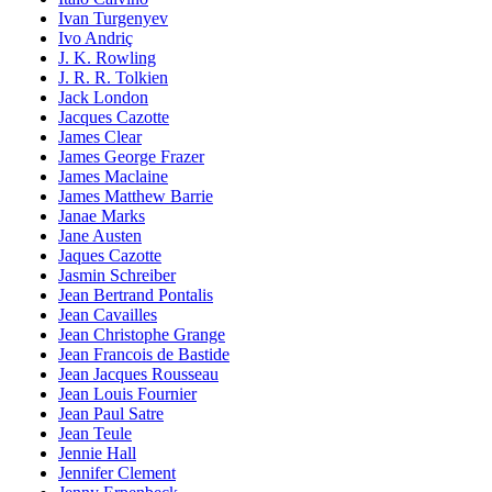
Ivan Turgenyev
Ivo Andriç
J. K. Rowling
J. R. R. Tolkien
Jack London
Jacques Cazotte
James Clear
James George Frazer
James Maclaine
James Matthew Barrie
Janae Marks
Jane Austen
Jaques Cazotte
Jasmin Schreiber
Jean Bertrand Pontalis
Jean Cavailles
Jean Christophe Grange
Jean Francois de Bastide
Jean Jacques Rousseau
Jean Louis Fournier
Jean Paul Satre
Jean Teule
Jennie Hall
Jennifer Clement