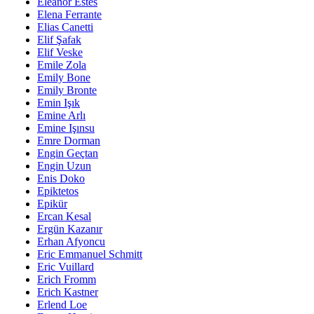
Eleanor Estes
Elena Ferrante
Elias Canetti
Elif Şafak
Elif Veske
Emile Zola
Emily Bone
Emily Bronte
Emin Işık
Emine Arlı
Emine Işınsu
Emre Dorman
Engin Geçtan
Engin Uzun
Enis Doko
Epiktetos
Epikür
Ercan Kesal
Ergün Kazanır
Erhan Afyoncu
Eric Emmanuel Schmitt
Eric Vuillard
Erich Fromm
Erich Kastner
Erlend Loe