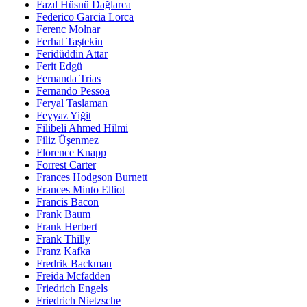
Fazıl Hüsnü Dağlarca
Federico Garcia Lorca
Ferenc Molnar
Ferhat Taştekin
Feridüddin Attar
Ferit Edgü
Fernanda Trias
Fernando Pessoa
Feryal Taslaman
Feyyaz Yiğit
Filibeli Ahmed Hilmi
Filiz Üşenmez
Florence Knapp
Forrest Carter
Frances Hodgson Burnett
Frances Minto Elliot
Francis Bacon
Frank Baum
Frank Herbert
Frank Thilly
Franz Kafka
Fredrik Backman
Freida Mcfadden
Friedrich Engels
Friedrich Nietzsche