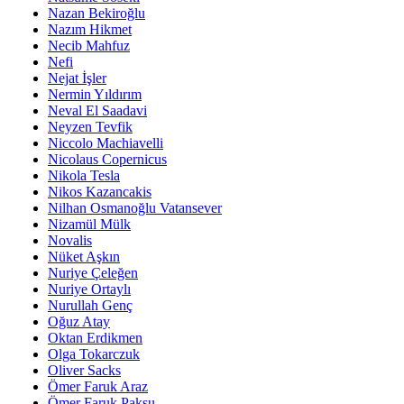
Nazan Bekiroğlu
Nazım Hikmet
Necib Mahfuz
Nefi
Nejat İşler
Nermin Yıldırım
Neval El Saadavi
Neyzen Tevfik
Niccolo Machiavelli
Nicolaus Copernicus
Nikola Tesla
Nikos Kazancakis
Nilhan Osmanoğlu Vatansever
Nizamül Mülk
Novalis
Nüket Aşkın
Nuriye Çeleğen
Nuriye Ortaylı
Nurullah Genç
Oğuz Atay
Oktan Erdikmen
Olga Tokarczuk
Oliver Sacks
Ömer Faruk Araz
Ömer Faruk Paksu