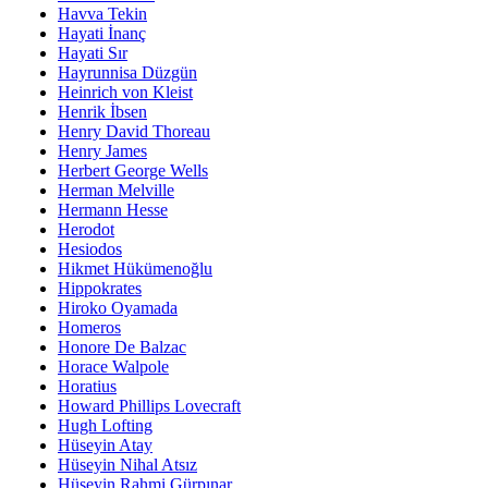
Havva Tekin
Hayati İnanç
Hayati Sır
Hayrunnisa Düzgün
Heinrich von Kleist
Henrik İbsen
Henry David Thoreau
Henry James
Herbert George Wells
Herman Melville
Hermann Hesse
Herodot
Hesiodos
Hikmet Hükümenoğlu
Hippokrates
Hiroko Oyamada
Homeros
Honore De Balzac
Horace Walpole
Horatius
Howard Phillips Lovecraft
Hugh Lofting
Hüseyin Atay
Hüseyin Nihal Atsız
Hüseyin Rahmi Gürpınar