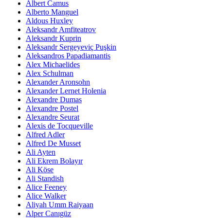
Albert Camus
Alberto Manguel
Aldous Huxley
Aleksandr Amfiteatrov
Aleksandr Kuprin
Aleksandr Sergeyeviç Puşkin
Aleksandros Papadiamantis
Alex Michaelides
Alex Schulman
Alexander Aronsohn
Alexander Lernet Holenia
Alexandre Dumas
Alexandre Postel
Alexandre Seurat
Alexis de Tocqueville
Alfred Adler
Alfred De Musset
Ali Ayten
Ali Ekrem Bolayır
Ali Köse
Ali Standish
Alice Feeney
Alice Walker
Aliyah Umm Raiyaan
Alper Canıgüz