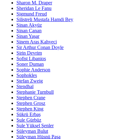
Sharon M. Draper
Sheridan Le Fanu
Sigmund Freud
Silistreli Mustafa Hamdi Bey
Sinan Akyüz
Sinan Canan
Sinan Yaşar
Sinem Aras Kahveci
Sir Arthur Conan Doyle
Şirin Devrim
Sofist Libanios
Soner Duman
Sophie Anderson
Sophokles
Stefan Zweig
Stendhal
Stephanie Turnbull
Stephen Crane
Stephen Grosz
Stephen King
Şükrü Erbaş
Şule Gürbüz
Şule Yüksel Şenler
Süleyman Bulut
Süleyman Hüsnü Paşa