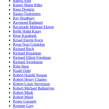
Radva Aşur
Rainer Maria Rilke
Rana Demiriz
Rasim Özdenören
Ray Bradbury
Raymond Radiguet
Recaizade Mahmut Ekrem
Refik Halid Karay
Rene Karabash
Reşad Ekrem Koçu
Reşat Nuri Güntekin
Richard Bach
Richard Brautigan
Richard Elliott Friedman
Richard Swinburne
Rıfat Ilgaz
Roald Dahl
Robert Hamill Nassau
Robert Henry Charles
Robert Louis Stevenson
Robert Michael Ballantyne
Robert Misik
Robert Musil
Roger Garaudy
Romain Gary