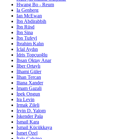
Hwang Bo - Reum
Ia Genberg
Ian McEwan
İbn Abdirabbih
İbn Rüşd
İbn Sina
İbn Tufeyl
İbrahim Kalın
İclal Aydın
İdris Topçuoğlu
İhsan Oktay Anar
İlber Ortaylı
İlhami Güler
İlhan Tercan
Iliana Xander
İmam Gazali
İpek Ongun
Ira Levin
Irmak Zileli
İrvin D. Yalom
İskender Pala
İsmail Kara
İsmail Küçükkaya
İsmet Özel
İtalo Calvino