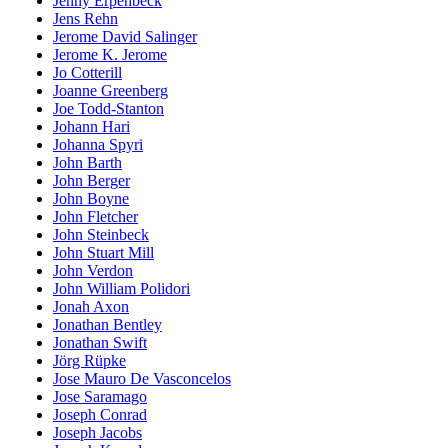
Jenny Erpenbeck
Jens Rehn
Jerome David Salinger
Jerome K. Jerome
Jo Cotterill
Joanne Greenberg
Joe Todd-Stanton
Johann Hari
Johanna Spyri
John Barth
John Berger
John Boyne
John Fletcher
John Steinbeck
John Stuart Mill
John Verdon
John William Polidori
Jonah Axon
Jonathan Bentley
Jonathan Swift
Jörg Rüpke
Jose Mauro De Vasconcelos
Jose Saramago
Joseph Conrad
Joseph Jacobs