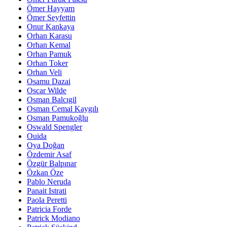
Ömer Hayyam
Ömer Seyfettin
Onur Kankaya
Orhan Karasu
Orhan Kemal
Orhan Pamuk
Orhan Toker
Orhan Veli
Osamu Dazai
Oscar Wilde
Osman Balcıgil
Osman Cemal Kaygılı
Osman Pamukoğlu
Oswald Spengler
Ouida
Oya Doğan
Özdemir Asaf
Özgür Balpınar
Özkan Öze
Pablo Neruda
Panait Istrati
Paola Peretti
Patricia Forde
Patrick Modiano