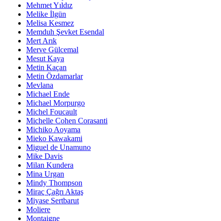
Mehmet Yıldız
Melike İlgün
Melisa Kesmez
Memduh Şevket Esendal
Mert Arık
Merve Gülcemal
Mesut Kaya
Metin Kaçan
Metin Özdamarlar
Mevlana
Michael Ende
Michael Morpurgo
Michel Foucault
Michelle Cohen Corasanti
Michiko Aoyama
Mieko Kawakami
Miguel de Unamuno
Mike Davis
Milan Kundera
Mina Urgan
Mindy Thompson
Miraç Çağrı Aktaş
Miyase Sertbarut
Moliere
Montaigne