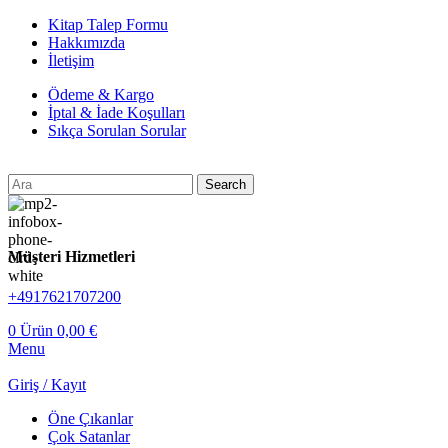
Kitap Talep Formu
Hakkımızda
İletişim
Ödeme & Kargo
İptal & İade Koşulları
Sıkça Sorulan Sorular
Search
Müşteri Hizmetleri
+4917621707200
0
Ürün
0,00
€
Menu
Giriş / Kayıt
Öne Çıkanlar
Çok Satanlar