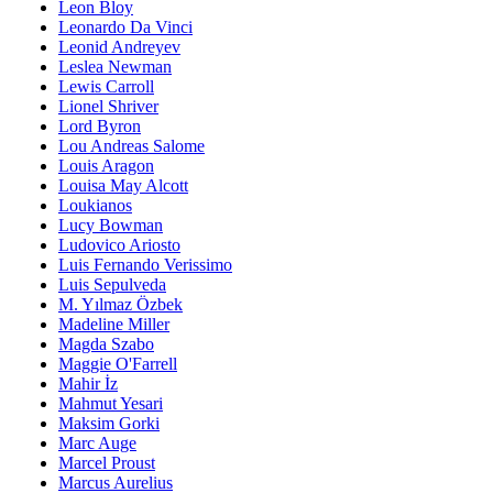
Leon Bloy
Leonardo Da Vinci
Leonid Andreyev
Leslea Newman
Lewis Carroll
Lionel Shriver
Lord Byron
Lou Andreas Salome
Louis Aragon
Louisa May Alcott
Loukianos
Lucy Bowman
Ludovico Ariosto
Luis Fernando Verissimo
Luis Sepulveda
M. Yılmaz Özbek
Madeline Miller
Magda Szabo
Maggie O'Farrell
Mahir İz
Mahmut Yesari
Maksim Gorki
Marc Auge
Marcel Proust
Marcus Aurelius