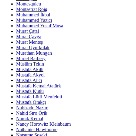
Montesquieu
Montserrat Roig
Muhammed İkbal
Muhammed Yazıcı
Muhammed Yusuf Musa
Murat Çatal
Murat Çavga
Murat Menteş
Murat Uyurkulak
Murathan Mungan
Muriel Barbery
Müslüm Tekin
Mustafa Akıllı
Mustafa Akyol
Mustafa Alıcı
Mustafa Kemal Atatürk
Mustafa Kutlu
Mustafa Lütfi Menfeluti
Mustafa Orakçı
Nabizade Nazım
Nahid Sırrı Örik
Namık Kemal
Nancy Horowitz Kleinbaum
Nathaniel Hawthorne
Natsume Soseki