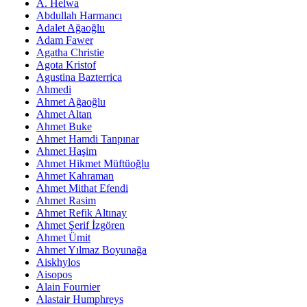
A. Helwa
Abdullah Harmancı
Adalet Ağaoğlu
Adam Fawer
Agatha Christie
Agota Kristof
Agustina Bazterrica
Ahmedi
Ahmet Ağaoğlu
Ahmet Altan
Ahmet Buke
Ahmet Hamdi Tanpınar
Ahmet Haşim
Ahmet Hikmet Müftüoğlu
Ahmet Kahraman
Ahmet Mithat Efendi
Ahmet Rasim
Ahmet Refik Altınay
Ahmet Şerif İzgören
Ahmet Ümit
Ahmet Yılmaz Boyunağa
Aiskhylos
Aisopos
Alain Fournier
Alastair Humphreys