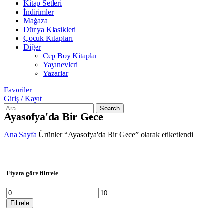
Kitap Setleri
İndirimler
Mağaza
Dünya Klasikleri
Çocuk Kitapları
Diğer
Cep Boy Kitaplar
Yayınevleri
Yazarlar
Favoriler
Giriş / Kayıt
Search
Ayasofya'da Bir Gece
Ana Sayfa
Ürünler “Ayasofya'da Bir Gece” olarak etiketlendi
Fiyata göre filtrele
En
En
düşük
yüksek
Filtrele
fiyat
fiyat