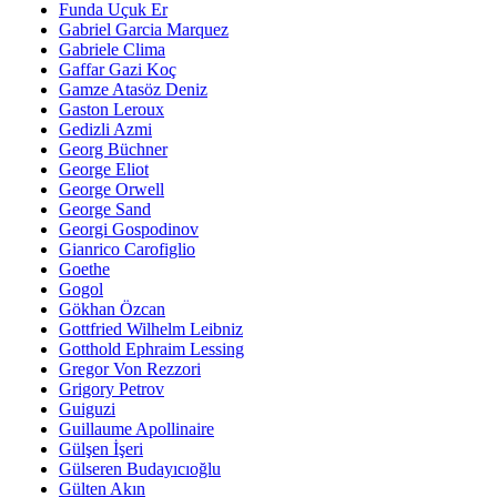
Funda Uçuk Er
Gabriel Garcia Marquez
Gabriele Clima
Gaffar Gazi Koç
Gamze Atasöz Deniz
Gaston Leroux
Gedizli Azmi
Georg Büchner
George Eliot
George Orwell
George Sand
Georgi Gospodinov
Gianrico Carofiglio
Goethe
Gogol
Gökhan Özcan
Gottfried Wilhelm Leibniz
Gotthold Ephraim Lessing
Gregor Von Rezzori
Grigory Petrov
Guiguzi
Guillaume Apollinaire
Gülşen İşeri
Gülseren Budayıcıoğlu
Gülten Akın