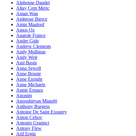
Alphonse Daudet
Altay Cem Meriç
Aman Wan
Ambrose Bierce
Amin Maalouf
Amos Oz
Anatole France
Andre Gide
Andrew Clements
Andy Mulligan
Andy Weir
Anıl Basılı
Anna Sewell
Anne Bronte
Anne Enright
Anne Michaels
Annie Ernaux
Anonim
Anooshirvan Miandji
Anthony Burgess
Antoine De Saint Exupery
Anton Cehov
Antonio Gramsci
Antony Flew
Arif Ergin