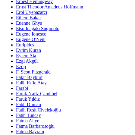
Ernest Hemingway
Ernst Theodor Amadeus Hoffmann
Erol Üyepazarcı
Ethem Bakar
Etienne Ghys
Etsu Inagaki Sugimoto
Eugene Ionesco
Eugene O'Neill
Euripides
Evrim Kuran
Eylem Ata
Ezgi Akgül
Ezop
F. Scott Fitzgerald
Fakir Baykurt
Falih Rıfkı Atay
Farabi
Faruk Nafiz Çamlıbel
Faruk Yıldız
Fatih Duman
Fatih Reşit Civelekoğlu
Fatih Tuncay
Fatma Aliye
Fatma Barbarosoğlu
Fatma Bayram