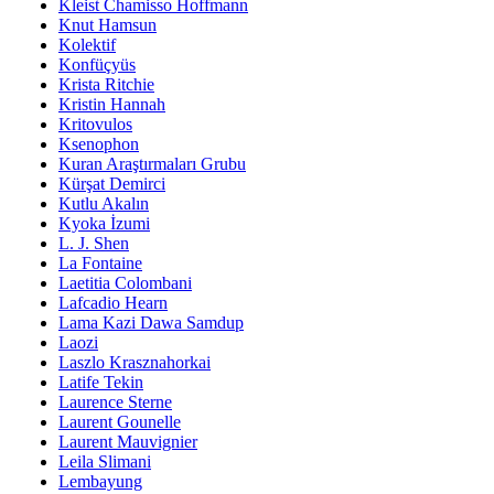
Kleist Chamisso Hoffmann
Knut Hamsun
Kolektif
Konfüçyüs
Krista Ritchie
Kristin Hannah
Kritovulos
Ksenophon
Kuran Araştırmaları Grubu
Kürşat Demirci
Kutlu Akalın
Kyoka İzumi
L. J. Shen
La Fontaine
Laetitia Colombani
Lafcadio Hearn
Lama Kazi Dawa Samdup
Laozi
Laszlo Krasznahorkai
Latife Tekin
Laurence Sterne
Laurent Gounelle
Laurent Mauvignier
Leila Slimani
Lembayung