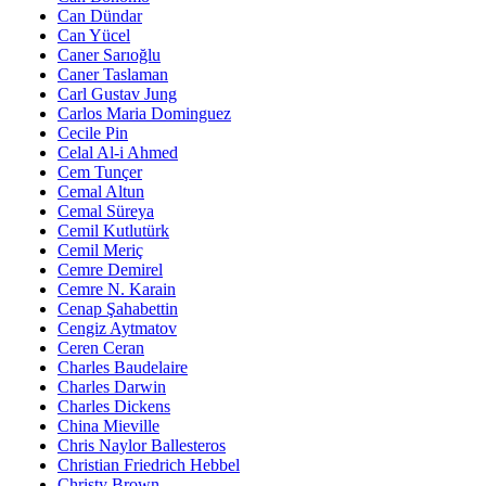
Can Dündar
Can Yücel
Caner Sarıoğlu
Caner Taslaman
Carl Gustav Jung
Carlos Maria Dominguez
Cecile Pin
Celal Al-i Ahmed
Cem Tunçer
Cemal Altun
Cemal Süreya
Cemil Kutlutürk
Cemil Meriç
Cemre Demirel
Cemre N. Karain
Cenap Şahabettin
Cengiz Aytmatov
Ceren Ceran
Charles Baudelaire
Charles Darwin
Charles Dickens
China Mieville
Chris Naylor Ballesteros
Christian Friedrich Hebbel
Christy Brown