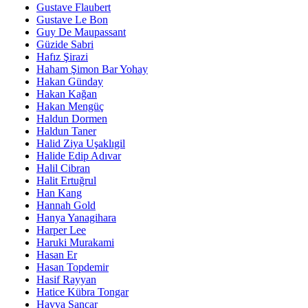
Gustave Flaubert
Gustave Le Bon
Guy De Maupassant
Güzide Sabri
Hafız Şirazi
Haham Şimon Bar Yohay
Hakan Günday
Hakan Kağan
Hakan Mengüç
Haldun Dormen
Haldun Taner
Halid Ziya Uşaklıgil
Halide Edip Adıvar
Halil Cibran
Halit Ertuğrul
Han Kang
Hannah Gold
Hanya Yanagihara
Harper Lee
Haruki Murakami
Hasan Er
Hasan Topdemir
Hasif Rayyan
Hatice Kübra Tongar
Havva Sancar