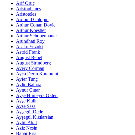
Arif Oruç
Aristophanes
Aristoteles
Arnould Galopin
Arthur Conan Doyle
Arthur Koestler
Arthur Schopenhauer
Arundhati Roy
Asako Yuzuki
Astrid Frank
August Bebel
August Strindberg
Avery Corman
Ayça Derin Karabulut
Ayfer Tunç
Aylin Balboa
Aynur Çınar
Ayşe Hümeyra Ökten
Ayşe Kulin
Ayşe Şasa
Ayşegül Dede
Ayşegül Kızılarslan
Aytül Akal
Aziz Nesin
Bahar Eriş