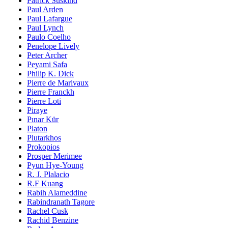
Patrick Süskind
Paul Arden
Paul Lafargue
Paul Lynch
Paulo Coelho
Penelope Lively
Peter Archer
Peyami Safa
Philip K. Dick
Pierre de Marivaux
Pierre Franckh
Pierre Loti
Piraye
Pınar Kür
Platon
Plutarkhos
Prokopios
Prosper Merimee
Pyun Hye-Young
R. J. Plalacio
R.F Kuang
Rabih Alameddine
Rabindranath Tagore
Rachel Cusk
Rachid Benzine