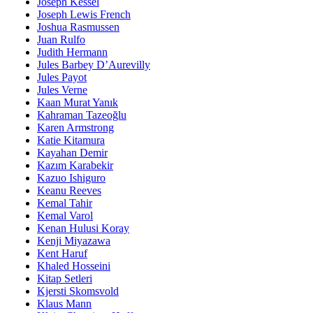
Joseph Kessel
Joseph Lewis French
Joshua Rasmussen
Juan Rulfo
Judith Hermann
Jules Barbey D’Aurevilly
Jules Payot
Jules Verne
Kaan Murat Yanık
Kahraman Tazeoğlu
Karen Armstrong
Katie Kitamura
Kayahan Demir
Kazım Karabekir
Kazuo Ishiguro
Keanu Reeves
Kemal Tahir
Kemal Varol
Kenan Hulusi Koray
Kenji Miyazawa
Kent Haruf
Khaled Hosseini
Kitap Setleri
Kjersti Skomsvold
Klaus Mann