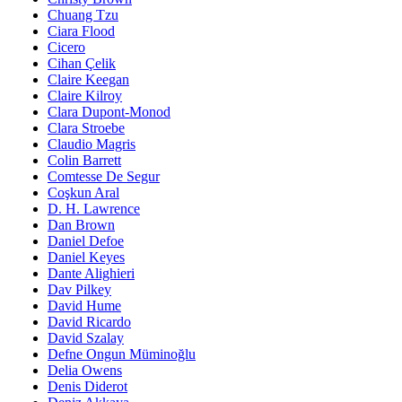
Chuang Tzu
Ciara Flood
Cicero
Cihan Çelik
Claire Keegan
Claire Kilroy
Clara Dupont-Monod
Clara Stroebe
Claudio Magris
Colin Barrett
Comtesse De Segur
Coşkun Aral
D. H. Lawrence
Dan Brown
Daniel Defoe
Daniel Keyes
Dante Alighieri
Dav Pilkey
David Hume
David Ricardo
David Szalay
Defne Ongun Müminoğlu
Delia Owens
Denis Diderot