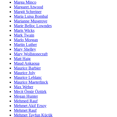
Marga Minco
Margaret Atwood
Margit Schreiner
Maria Luisa Bombal
Marianne Musgrove
Marie Belloc Lowndes
Maris Wicks
Mark Twain
Marlo Morgan
Martin Luther
Mary Shelley
Mary Wollstonecraft
Matt Haig
Maud Ankaoua
Maurice Barbier
Maurice Joly
Maurice Leblanc
Maurice Maeterlinck
Max Weber
Mecit Ömür Öztürk
Megan Hunter
Mehmed Rauf
Mehmet Akif Ersoy
Mehmet Rauf
Mehmet Tayfun Küçük