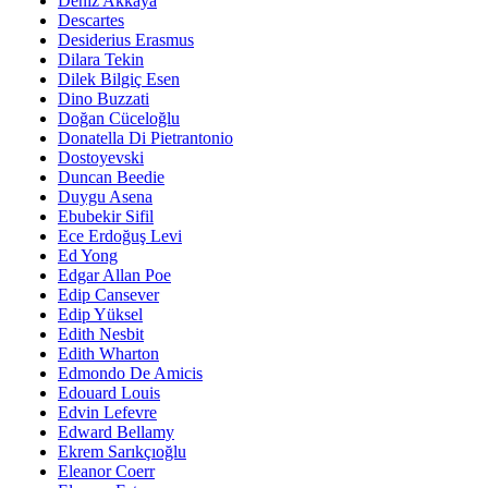
Deniz Akkaya
Descartes
Desiderius Erasmus
Dilara Tekin
Dilek Bilgiç Esen
Dino Buzzati
Doğan Cüceloğlu
Donatella Di Pietrantonio
Dostoyevski
Duncan Beedie
Duygu Asena
Ebubekir Sifil
Ece Erdoğuş Levi
Ed Yong
Edgar Allan Poe
Edip Cansever
Edip Yüksel
Edith Nesbit
Edith Wharton
Edmondo De Amicis
Edouard Louis
Edvin Lefevre
Edward Bellamy
Ekrem Sarıkçıoğlu
Eleanor Coerr