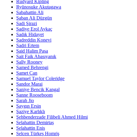
Rudyard Kipling
Ryūnosuke Akutagawa
Sabahattin Ali
Şaban Ali Düzgün
Sadi Şirazi
Sadiye Erol Aykaç
Sadık Hidayet
Sadreddin Konevi
Sadri Ertem
Said Halim Paşa
Sait Faik Abasıyanık
Sally Rooney
Samed Behrengi
Samet Can
Samuel Taylor Coleridge
Sandor Marai
Saniye Bencik Kangal
Sanne Rooseboom
Sarah Jio
Saygın Ersin
Şaziye Karlıklı
Şehbenderzade Filibeli Ahmed Hilmi
Selahattin Demirtaş
Selahattin Enis
Selcen Türkeş Homriş