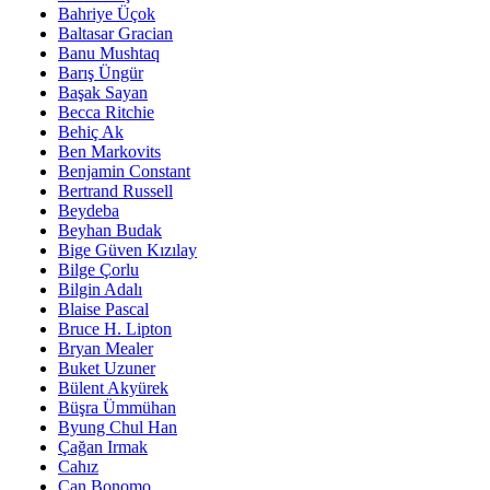
Bahriye Üçok
Baltasar Gracian
Banu Mushtaq
Barış Üngür
Başak Sayan
Becca Ritchie
Behiç Ak
Ben Markovits
Benjamin Constant
Bertrand Russell
Beydeba
Beyhan Budak
Bige Güven Kızılay
Bilge Çorlu
Bilgin Adalı
Blaise Pascal
Bruce H. Lipton
Bryan Mealer
Buket Uzuner
Bülent Akyürek
Büşra Ümmühan
Byung Chul Han
Çağan Irmak
Cahız
Can Bonomo