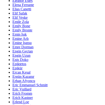
Eleanor Estes
Elena Ferrante
Elias Canetti
Elif Şafak
Elif Veske
Emile Zola
Emily Bone
Emily Bronte
Emin Işık
Emine Arlı
Emine Işınsu
Emre Dorman
Engin Geçtan
Engin Uzun
Enis Doko
Epiktetos
Epikür
Ercan Kesal
Ergün Kazanır
Erhan Afyoncu
Eric Emmanuel Schmitt
Eric Vuillard
Erich Fromm
Erich Kastner
Erlend Loe