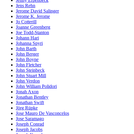
Jenny Erpenbeck
Jens Rehn
Jerome David Salinger
Jerome K. Jerome
Jo Cotterill
Joanne Greenberg
Joe Todd-Stanton
Johann Hari
Johanna Spyri
John Barth
John Berger
John Boyne
John Fletcher
John Steinbeck
John Stuart Mill
John Verdon
John William Polidori
Jonah Axon
Jonathan Bentley
Jonathan Swift
Jörg Rüpke
Jose Mauro De Vasconcelos
Jose Saramago
Joseph Conrad
Joseph Jacobs