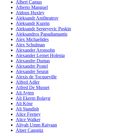
Albert Camus
Alberto Manguel
Aldous Huxley
Aleksandr Amfiteatrov
Aleksandr Kuprin
Aleksandr Sergeyeviç Puşkin
Aleksandros Papadiamantis
Alex Michaelides
Alex Schulman
Alexander Aronsohn
Alexander Lernet Holenia
Alexandre Dumas
Alexandre Postel
Alexandre Seurat
Alexis de Tocqueville
Alfred Adler
Alfred De Musset
Ali Ayten
Ali Ekrem Bolayır
Ali Köse
Ali Standish
Alice Feeney
Alice Walker
Aliyah Umm Raiyaan
Alper Canıgüz