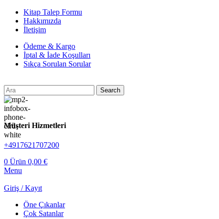
Kitap Talep Formu
Hakkımızda
İletişim
Ödeme & Kargo
İptal & İade Koşulları
Sıkça Sorulan Sorular
Search
Müşteri Hizmetleri
+4917621707200
0
Ürün
0,00
€
Menu
Giriş / Kayıt
Öne Çıkanlar
Çok Satanlar