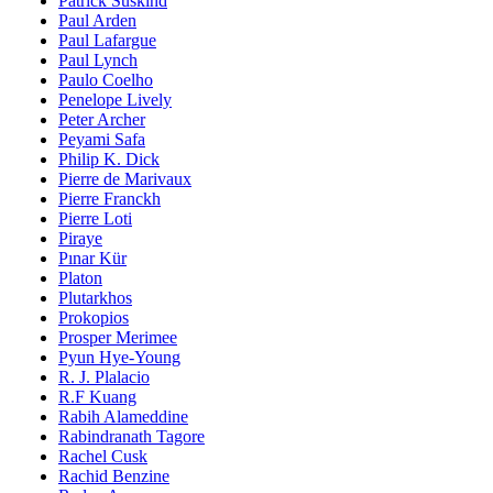
Patrick Süskind
Paul Arden
Paul Lafargue
Paul Lynch
Paulo Coelho
Penelope Lively
Peter Archer
Peyami Safa
Philip K. Dick
Pierre de Marivaux
Pierre Franckh
Pierre Loti
Piraye
Pınar Kür
Platon
Plutarkhos
Prokopios
Prosper Merimee
Pyun Hye-Young
R. J. Plalacio
R.F Kuang
Rabih Alameddine
Rabindranath Tagore
Rachel Cusk
Rachid Benzine