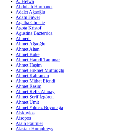
A. Helwa
Abdullah Harmancı
Adalet Ağaoğlu
Adam Fawer
Agatha Christie
Agota Kristof
Agustina Bazterrica
Ahmedi
Ahmet Ağaoğlu
Ahmet Altan
Ahmet Buke
Ahmet Hamdi Tanpınar
Ahmet Haşim
Ahmet Hikmet Müftüoğlu
Ahmet Kahraman
Ahmet Mithat Efendi
Ahmet Rasim
Ahmet Refik Altınay
Ahmet Şerif İzgören
Ahmet Ümit
Ahmet Yılmaz Boyunağa
Aiskhylos
Aisopos
Alain Fournier
Alastair Humphreys