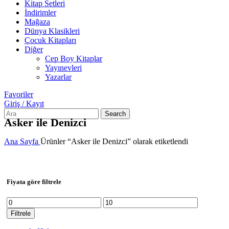
Kitap Setleri
İndirimler
Mağaza
Dünya Klasikleri
Çocuk Kitapları
Diğer
Cep Boy Kitaplar
Yayınevleri
Yazarlar
Favoriler
Giriş / Kayıt
Search
Asker ile Denizci
Ana Sayfa
Ürünler “Asker ile Denizci” olarak etiketlendi
Fiyata göre filtrele
En
En
düşük
yüksek
Filtrele
fiyat
fiyat