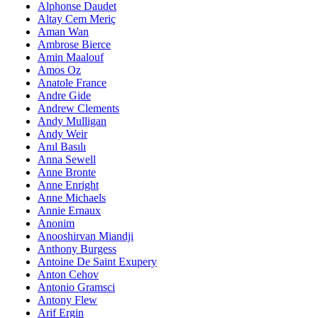
Alphonse Daudet
Altay Cem Meriç
Aman Wan
Ambrose Bierce
Amin Maalouf
Amos Oz
Anatole France
Andre Gide
Andrew Clements
Andy Mulligan
Andy Weir
Anıl Basılı
Anna Sewell
Anne Bronte
Anne Enright
Anne Michaels
Annie Ernaux
Anonim
Anooshirvan Miandji
Anthony Burgess
Antoine De Saint Exupery
Anton Cehov
Antonio Gramsci
Antony Flew
Arif Ergin