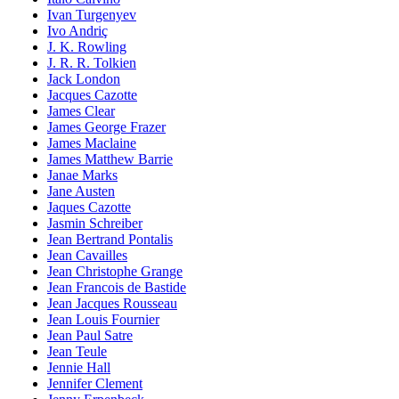
Ivan Turgenyev
Ivo Andriç
J. K. Rowling
J. R. R. Tolkien
Jack London
Jacques Cazotte
James Clear
James George Frazer
James Maclaine
James Matthew Barrie
Janae Marks
Jane Austen
Jaques Cazotte
Jasmin Schreiber
Jean Bertrand Pontalis
Jean Cavailles
Jean Christophe Grange
Jean Francois de Bastide
Jean Jacques Rousseau
Jean Louis Fournier
Jean Paul Satre
Jean Teule
Jennie Hall
Jennifer Clement