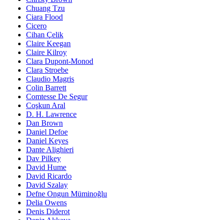
Chuang Tzu
Ciara Flood
Cicero
Cihan Çelik
Claire Keegan
Claire Kilroy
Clara Dupont-Monod
Clara Stroebe
Claudio Magris
Colin Barrett
Comtesse De Segur
Coşkun Aral
D. H. Lawrence
Dan Brown
Daniel Defoe
Daniel Keyes
Dante Alighieri
Dav Pilkey
David Hume
David Ricardo
David Szalay
Defne Ongun Müminoğlu
Delia Owens
Denis Diderot