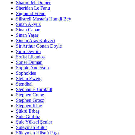
Sharon M. Draper
Sheridan Le Fanu
Sigmund Freud
Silistreli Mustafa Hamdi Bey
Sinan Akyüz
Sinan Canan
Sinan Yaşar
Sinem Aras Kahveci
Sir Arthur Conan Doyle
Şirin Devrim
Sofist Libanios
Soner Duman
Sophie Anderson
Sophokles
Stefan Zweig
Stendhal
Stephanie Turnbull
Stephen Crane
Stephen Grosz
Stephen King
Şükrü Erbaş
Şule Gürbüz
Şule Yüksel Şenler
Süleyman Bulut
Süleyman Hüsnü Paşa