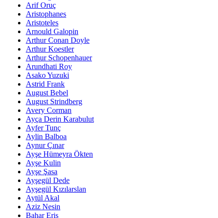
Arif Oruç
Aristophanes
Aristoteles
Arnould Galopin
Arthur Conan Doyle
Arthur Koestler
Arthur Schopenhauer
Arundhati Roy
Asako Yuzuki
Astrid Frank
August Bebel
August Strindberg
Avery Corman
Ayça Derin Karabulut
Ayfer Tunç
Aylin Balboa
Aynur Çınar
Ayşe Hümeyra Ökten
Ayşe Kulin
Ayşe Şasa
Ayşegül Dede
Ayşegül Kızılarslan
Aytül Akal
Aziz Nesin
Bahar Eriş