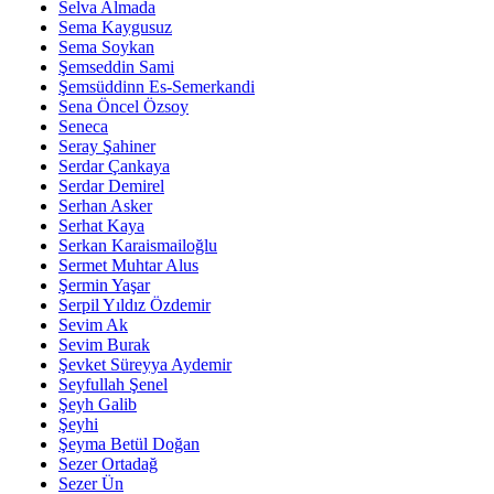
Selva Almada
Sema Kaygusuz
Sema Soykan
Şemseddin Sami
Şemsüddinn Es-Semerkandi
Sena Öncel Özsoy
Seneca
Seray Şahiner
Serdar Çankaya
Serdar Demirel
Serhan Asker
Serhat Kaya
Serkan Karaismailoğlu
Sermet Muhtar Alus
Şermin Yaşar
Serpil Yıldız Özdemir
Sevim Ak
Sevim Burak
Şevket Süreyya Aydemir
Seyfullah Şenel
Şeyh Galib
Şeyhi
Şeyma Betül Doğan
Sezer Ortadağ
Sezer Ün