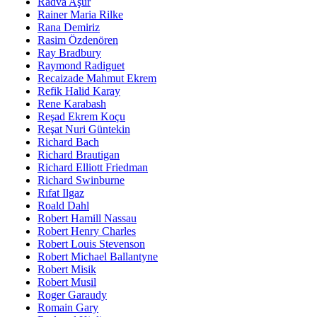
Radva Aşur
Rainer Maria Rilke
Rana Demiriz
Rasim Özdenören
Ray Bradbury
Raymond Radiguet
Recaizade Mahmut Ekrem
Refik Halid Karay
Rene Karabash
Reşad Ekrem Koçu
Reşat Nuri Güntekin
Richard Bach
Richard Brautigan
Richard Elliott Friedman
Richard Swinburne
Rıfat Ilgaz
Roald Dahl
Robert Hamill Nassau
Robert Henry Charles
Robert Louis Stevenson
Robert Michael Ballantyne
Robert Misik
Robert Musil
Roger Garaudy
Romain Gary