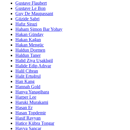
Gustave Flaubert
Gustave Le Bon
Guy De Maupassant
Güzide Sabri
Hafız Şirazi
Haham Şimon Bar Yohay
Hakan Günday
Hakan Kağan
Hakan Mengüç
Haldun Dormen
Haldun Taner
Halid Ziya Uşaklıgil
Halide Edip Adıvar
Halil Cibran
Halit Ertuğrul
Han Kang
Hannah Gold
Hanya Yanagihara
Harper Lee
Haruki Murakami
Hasan Er
Hasan Topdemir
Hasif Rayyan
Hatice Kübra Tongar
Havva Sancar