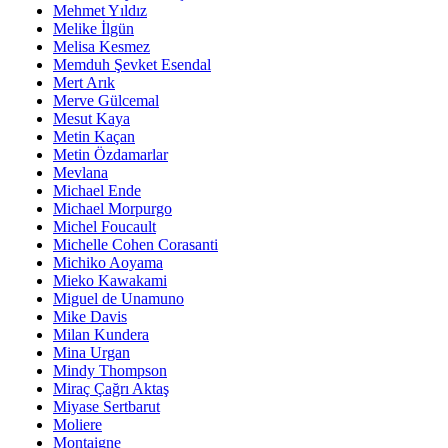
Mehmet Yıldız
Melike İlgün
Melisa Kesmez
Memduh Şevket Esendal
Mert Arık
Merve Gülcemal
Mesut Kaya
Metin Kaçan
Metin Özdamarlar
Mevlana
Michael Ende
Michael Morpurgo
Michel Foucault
Michelle Cohen Corasanti
Michiko Aoyama
Mieko Kawakami
Miguel de Unamuno
Mike Davis
Milan Kundera
Mina Urgan
Mindy Thompson
Miraç Çağrı Aktaş
Miyase Sertbarut
Moliere
Montaigne