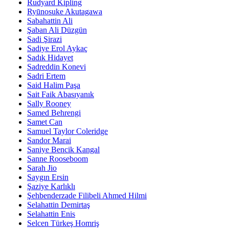
Rudyard Kipling
Ryūnosuke Akutagawa
Sabahattin Ali
Şaban Ali Düzgün
Sadi Şirazi
Sadiye Erol Aykaç
Sadık Hidayet
Sadreddin Konevi
Sadri Ertem
Said Halim Paşa
Sait Faik Abasıyanık
Sally Rooney
Samed Behrengi
Samet Can
Samuel Taylor Coleridge
Sandor Marai
Saniye Bencik Kangal
Sanne Rooseboom
Sarah Jio
Saygın Ersin
Şaziye Karlıklı
Şehbenderzade Filibeli Ahmed Hilmi
Selahattin Demirtaş
Selahattin Enis
Selcen Türkeş Homriş