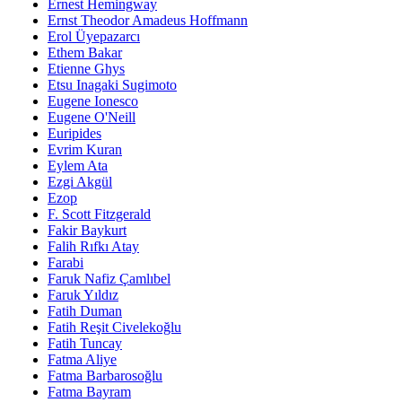
Ernest Hemingway
Ernst Theodor Amadeus Hoffmann
Erol Üyepazarcı
Ethem Bakar
Etienne Ghys
Etsu Inagaki Sugimoto
Eugene Ionesco
Eugene O'Neill
Euripides
Evrim Kuran
Eylem Ata
Ezgi Akgül
Ezop
F. Scott Fitzgerald
Fakir Baykurt
Falih Rıfkı Atay
Farabi
Faruk Nafiz Çamlıbel
Faruk Yıldız
Fatih Duman
Fatih Reşit Civelekoğlu
Fatih Tuncay
Fatma Aliye
Fatma Barbarosoğlu
Fatma Bayram