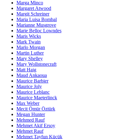
Marga Minco
Margaret Atwood
Margit Schreiner
Maria Luisa Bombal
Marianne Musgrove
Marie Belloc Lowndes
Maris Wicks
Mark Twain
Marlo Morgan
Martin Luther
Mary Shelley
Mary Wollstonecraft
Matt Haig
Maud Ankaoua
Maurice Barbier
Maurice Joly
Maurice Leblanc
Maurice Maeterlinck
Max Weber
Mecit Ömür Öztürk
Megan Hunter
Mehmed Rauf
Mehmet Akif Ersoy
Mehmet Rauf
Mehmet Tayfun Küçük