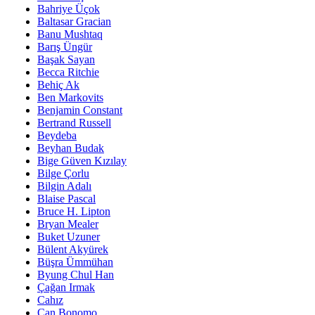
Bahriye Üçok
Baltasar Gracian
Banu Mushtaq
Barış Üngür
Başak Sayan
Becca Ritchie
Behiç Ak
Ben Markovits
Benjamin Constant
Bertrand Russell
Beydeba
Beyhan Budak
Bige Güven Kızılay
Bilge Çorlu
Bilgin Adalı
Blaise Pascal
Bruce H. Lipton
Bryan Mealer
Buket Uzuner
Bülent Akyürek
Büşra Ümmühan
Byung Chul Han
Çağan Irmak
Cahız
Can Bonomo