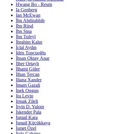
Hwang Bo - Reum
Ia Genberg
Ian McEwan
İbn Abdirabbih
İbn Rüşd
İbn Sina
İbn Tufeyl
İbrahim Kalın
İclal Aydın
İdris Topçuoğlu
İhsan Oktay Anar
İlber Ortaylı
İlhami Güler
İlhan Tercan
Iliana Xander
İmam Gazali
İpek Ongun
Ira Levin
Irmak Zileli
İrvin D. Yalom
İskender Pala
İsmail Kara
İsmail Küçükkaya
İsmet Özel
İtalo Calvino