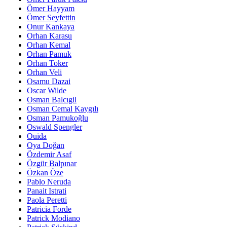
Ömer Hayyam
Ömer Seyfettin
Onur Kankaya
Orhan Karasu
Orhan Kemal
Orhan Pamuk
Orhan Toker
Orhan Veli
Osamu Dazai
Oscar Wilde
Osman Balcıgil
Osman Cemal Kaygılı
Osman Pamukoğlu
Oswald Spengler
Ouida
Oya Doğan
Özdemir Asaf
Özgür Balpınar
Özkan Öze
Pablo Neruda
Panait Istrati
Paola Peretti
Patricia Forde
Patrick Modiano