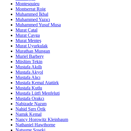
Montesquieu
Montserrat Roig
Muhammed İkbal
Muhammed Yazıcı
Muhammed Yusuf Musa
Murat Çatal
Murat Çavga
Murat Menteş
Murat Uyurkulak
Murathan Mungan
Muriel Barbery
Müslüm Tekin
Mustafa Akıllı
Mustafa Akyol
Mustafa Alıcı
Mustafa Kemal Atatürk
Mustafa Kutlu
Mustafa Lütfi Menfeluti
Mustafa Orakçı
Nabizade Nazım
Nahid Sırrı Örik
Namık Kemal
Nancy Horowitz Kleinbaum
Nathaniel Hawthorne
Natsume Soseki