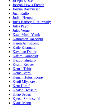
Joseph Kessel
Joseph Lewis French
Joshua Rasmussen
Juan Rulfo
Judith Hermann
Jules Barbey D’Aurevilly
Jules Payot
Jules Verne
Kaan Murat Yanık
Kahraman Tazeoğlu
Karen Armstrong
Katie Kitamura
Kayahan Demir
Kazım Karabekir
Kazuo Ishiguro
Keanu Reeves
Kemal Tahir
Kemal Varol
Kenan Hulusi Koray
Kenji Miyazawa
Kent Haruf
Khaled Hosseini
Kitap Setleri
Kjersti Skomsvold
Klaus Mann