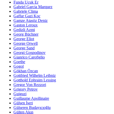
Funda Uçuk Er
Gabriel Garcia Marquez
Gabriele Clima
Gaffar Gazi Koç
Gamze Atasöz Deniz
Gaston Leroux
Gedizli Azmi
Georg Büchner
George Eliot
George Orwell
George Sand
Georgi Gospodinov
Gianrico Carofiglio
Goethe
Gogol
Gökhan Özcan
Gottfried Wilhelm Leibniz
Gotthold Ephraim Lessing
Gregor Von Rezzori
Grigory Petrov
Guiguzi
Guillaume Apollinaire
Gülşen İşeri
Gülseren Budayıcıoğlu
Gülten Akın