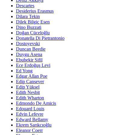
Deniz Akkaya
Descartes
Desiderius Erasmus
Dilara Tekin
Dilek Bilgiç Esen
Dino Buzzati
Doğan Cüceloğlu
Donatella Di Pietrantonio
Dostoyevski
Duncan Beedie
Duygu Asena
Ebubekir Sifil
Ece Erdoğuş Levi
Ed Yong
Edgar Allan Poe
Edip Cansever
Edip Yüksel
Edith Nesbit
Edith Wharton
Edmondo De Amicis
Edouard Louis
Edvin Lefevre
Edward Bellamy
Ekrem Sarıkçıoğlu
Eleanor Coerr