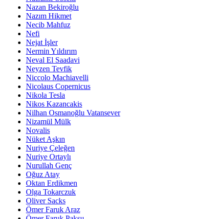
Nazan Bekiroğlu
Nazım Hikmet
Necib Mahfuz
Nefi
Nejat İşler
Nermin Yıldırım
Neval El Saadavi
Neyzen Tevfik
Niccolo Machiavelli
Nicolaus Copernicus
Nikola Tesla
Nikos Kazancakis
Nilhan Osmanoğlu Vatansever
Nizamül Mülk
Novalis
Nüket Aşkın
Nuriye Çeleğen
Nuriye Ortaylı
Nurullah Genç
Oğuz Atay
Oktan Erdikmen
Olga Tokarczuk
Oliver Sacks
Ömer Faruk Araz
Ömer Faruk Paksu