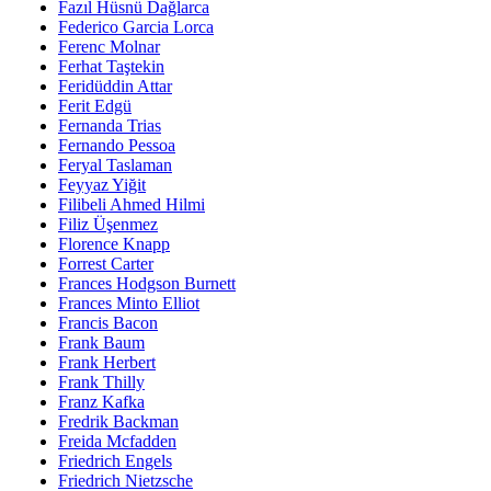
Fazıl Hüsnü Dağlarca
Federico Garcia Lorca
Ferenc Molnar
Ferhat Taştekin
Feridüddin Attar
Ferit Edgü
Fernanda Trias
Fernando Pessoa
Feryal Taslaman
Feyyaz Yiğit
Filibeli Ahmed Hilmi
Filiz Üşenmez
Florence Knapp
Forrest Carter
Frances Hodgson Burnett
Frances Minto Elliot
Francis Bacon
Frank Baum
Frank Herbert
Frank Thilly
Franz Kafka
Fredrik Backman
Freida Mcfadden
Friedrich Engels
Friedrich Nietzsche