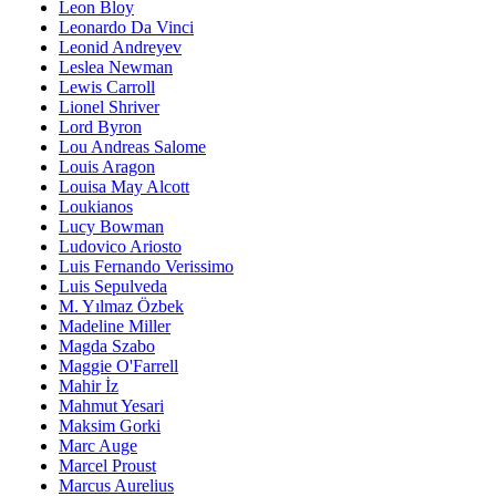
Leon Bloy
Leonardo Da Vinci
Leonid Andreyev
Leslea Newman
Lewis Carroll
Lionel Shriver
Lord Byron
Lou Andreas Salome
Louis Aragon
Louisa May Alcott
Loukianos
Lucy Bowman
Ludovico Ariosto
Luis Fernando Verissimo
Luis Sepulveda
M. Yılmaz Özbek
Madeline Miller
Magda Szabo
Maggie O'Farrell
Mahir İz
Mahmut Yesari
Maksim Gorki
Marc Auge
Marcel Proust
Marcus Aurelius