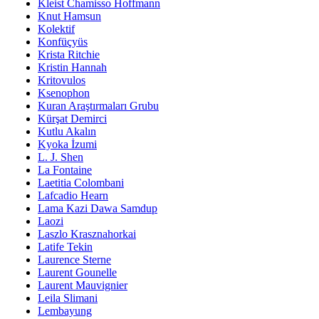
Kleist Chamisso Hoffmann
Knut Hamsun
Kolektif
Konfüçyüs
Krista Ritchie
Kristin Hannah
Kritovulos
Ksenophon
Kuran Araştırmaları Grubu
Kürşat Demirci
Kutlu Akalın
Kyoka İzumi
L. J. Shen
La Fontaine
Laetitia Colombani
Lafcadio Hearn
Lama Kazi Dawa Samdup
Laozi
Laszlo Krasznahorkai
Latife Tekin
Laurence Sterne
Laurent Gounelle
Laurent Mauvignier
Leila Slimani
Lembayung