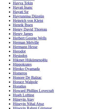
Havva Tekin
Hayati İnanç
Hayati Sır
Hayrunnisa Düzgün
Heinrich von Kleist
Henrik İbsen
Henry David Thoreau
Henry James
Herbert George Wells
Herman Melville
Hermann Hesse
Herodot
Hesiodos
Hikmet Hükümenoğlu
Hippokrates
Hiroko Oyamada
Homeros
Honore De Balzac
Horace Walpole
Horatius
Howard Phillips Lovecraft
Hugh Lofting
Hüseyin Atay
Hüseyin Nihal Atsız
Hüseyin Rahmi Gürpınar