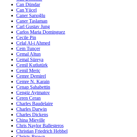
Can Dündar
Can Yücel
Caner Sarıoğlu
Caner Taslaman
Carl Gustav Jung
Carlos Maria Dominguez
Cecile Pin
Celal Al-i Ahmed
Cem Tunçer
Cemal Altun
Cemal Süreya
Cemil Kutlutürk
Cemil Meriç
Cemre Demirel
Cemre N. Karain
Cenap Şahabettin
Cengiz Aytmatov
Ceren Ceran
Charles Baudelaire
Charles Darwin
Charles Dickens
China Mieville
Chris Naylor Ballesteros
Christian Friedrich Hebbel
Christy Brown