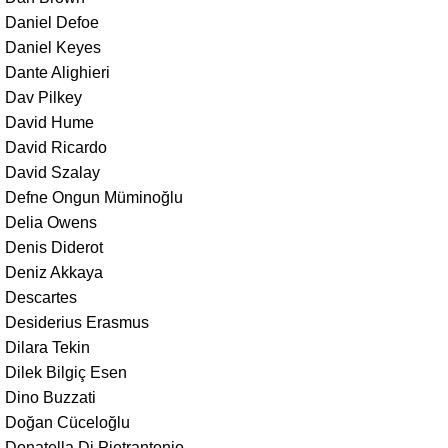
Daniel Defoe
Daniel Keyes
Dante Alighieri
Dav Pilkey
David Hume
David Ricardo
David Szalay
Defne Ongun Müminoğlu
Delia Owens
Denis Diderot
Deniz Akkaya
Descartes
Desiderius Erasmus
Dilara Tekin
Dilek Bilgiç Esen
Dino Buzzati
Doğan Cüceloğlu
Donatella Di Pietrantonio