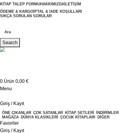
KITAP TALEP FORMU
HAKKIMIZDA
İLETIŞIM
ÖDEME & KARGO
İPTAL & İADE KOŞULLARI
SIKÇA SORULAN SORULAR
Search
Müşteri Hizmetleri
+4917621707200
0
Ürün
0,00
€
Menu
Giriş / Kayıt
ÖNE ÇIKANLAR
ÇOK SATANLAR
KITAP SETLERI
İNDIRIMLER
MAĞAZA
DÜNYA KLASIKLERI
ÇOCUK KITAPLARI
DIĞER
Favoriler
Giriş / Kayıt