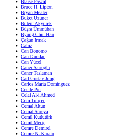
Blaise Pascal
Bruce H. Lipton
Bryan Mealer
Buket Uzuner
Bülent Akyürek
Büşra Ümmühan
Byung Chul Han
Çağan Irmak
Cahız
Can Bonomo
Can Dündar
Can Yücel
Caner Sarıoğlu
Caner Taslaman
Carl Gustav Jung
Carlos Maria Dominguez
Cecile Pin
Celal Al-i Ahmed
Cem Tunçer
Cemal Altun
Cemal Süreya
Cemil Kutlutürk
Cemil Meriç
Cemre Demirel
Cemre N. Karain