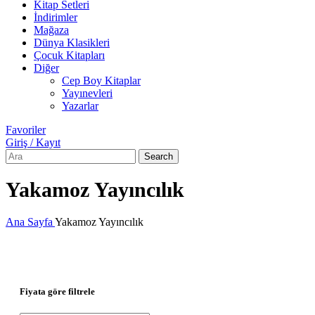
Kitap Setleri
İndirimler
Mağaza
Dünya Klasikleri
Çocuk Kitapları
Diğer
Cep Boy Kitaplar
Yayınevleri
Yazarlar
Favoriler
Giriş / Kayıt
Search
Yakamoz Yayıncılık
Ana Sayfa
Yakamoz Yayıncılık
Fiyata göre filtrele