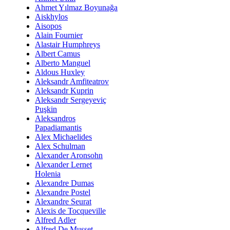
Ahmet Yılmaz Boyunağa
Aiskhylos
Aisopos
Alain Fournier
Alastair Humphreys
Albert Camus
Alberto Manguel
Aldous Huxley
Aleksandr Amfiteatrov
Aleksandr Kuprin
Aleksandr Sergeyeviç
Puşkin
Aleksandros
Papadiamantis
Alex Michaelides
Alex Schulman
Alexander Aronsohn
Alexander Lernet
Holenia
Alexandre Dumas
Alexandre Postel
Alexandre Seurat
Alexis de Tocqueville
Alfred Adler
Alfred De Musset