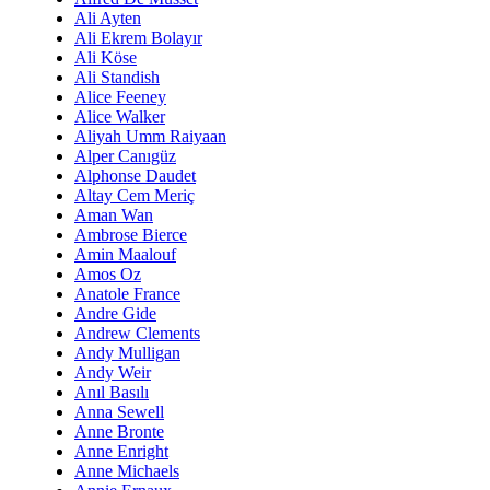
Ali Ayten
Ali Ekrem Bolayır
Ali Köse
Ali Standish
Alice Feeney
Alice Walker
Aliyah Umm Raiyaan
Alper Canıgüz
Alphonse Daudet
Altay Cem Meriç
Aman Wan
Ambrose Bierce
Amin Maalouf
Amos Oz
Anatole France
Andre Gide
Andrew Clements
Andy Mulligan
Andy Weir
Anıl Basılı
Anna Sewell
Anne Bronte
Anne Enright
Anne Michaels