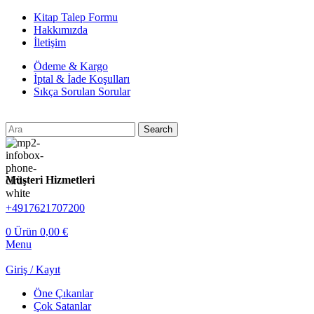
Kitap Talep Formu
Hakkımızda
İletişim
Ödeme & Kargo
İptal & İade Koşulları
Sıkça Sorulan Sorular
Search
Müşteri Hizmetleri
+4917621707200
0
Ürün
0,00
€
Menu
Giriş / Kayıt
Öne Çıkanlar
Çok Satanlar