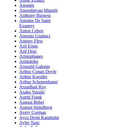
Annie Ernaux
Anonim
Anooshirvan Miandji
Anthony Burgess
Antoine De Saint
Exupery
Anton Cehov
Antonio Gramsci
Antony Flew
Arif Ergin
Arif Oruç
Aristophanes
Aristoteles
Arnould Galopin
Arthur Conan Doyle
Arthur Koestler
Arthur Schopenhauer
Arundhati Roy
Asako Yuzuki
Astrid Frank
August Bebel
August Strindberg
Avery Corman
Ayça Derin Karabulut
Ayfer Tunç