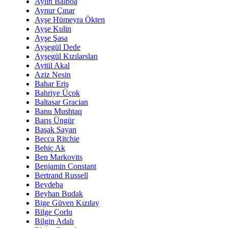
Aylin Balboa
Aynur Çınar
Ayşe Hümeyra Ökten
Ayşe Kulin
Ayşe Şasa
Ayşegül Dede
Ayşegül Kızılarslan
Aytül Akal
Aziz Nesin
Bahar Eriş
Bahriye Üçok
Baltasar Gracian
Banu Mushtaq
Barış Üngür
Başak Sayan
Becca Ritchie
Behiç Ak
Ben Markovits
Benjamin Constant
Bertrand Russell
Beydeba
Beyhan Budak
Bige Güven Kızılay
Bilge Çorlu
Bilgin Adalı