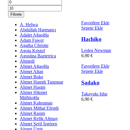
En
En
düşük
yüksek
fiyat
fiyat
Filtrele
Favorilere Ekle
A. Helwa
Sepete Ekle
Abdullah Harmancı
Adalet Ağaoğlu
Hachiko
Adam Fawer
Agatha Christie
Leslea Newman
Agota Kristof
6,90
€
Agustina Bazterrica
Ahmedi
Favorilere Ekle
Ahmet Ağaoğlu
Sepete Ekle
Ahmet Altan
Ahmet Buke
Sadako
Ahmet Hamdi Tanpınar
Ahmet Haşim
Ahmet Hikmet
Takayukı Ishıı
Müftüoğlu
6,90
€
Ahmet Kahraman
Ahmet Mithat Efendi
Ahmet Rasim
Ahmet Refik Altınay
Ahmet Şerif İzgören
Ahmet Ümit