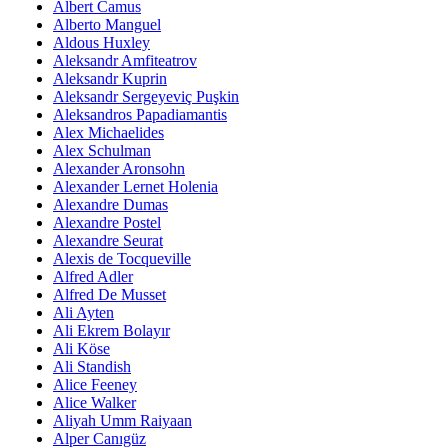
Albert Camus
Alberto Manguel
Aldous Huxley
Aleksandr Amfiteatrov
Aleksandr Kuprin
Aleksandr Sergeyeviç Puşkin
Aleksandros Papadiamantis
Alex Michaelides
Alex Schulman
Alexander Aronsohn
Alexander Lernet Holenia
Alexandre Dumas
Alexandre Postel
Alexandre Seurat
Alexis de Tocqueville
Alfred Adler
Alfred De Musset
Ali Ayten
Ali Ekrem Bolayır
Ali Köse
Ali Standish
Alice Feeney
Alice Walker
Aliyah Umm Raiyaan
Alper Canıgüz