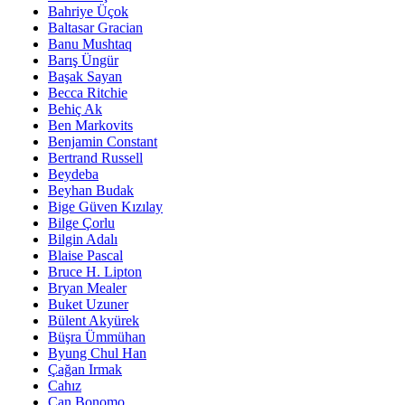
Bahriye Üçok
Baltasar Gracian
Banu Mushtaq
Barış Üngür
Başak Sayan
Becca Ritchie
Behiç Ak
Ben Markovits
Benjamin Constant
Bertrand Russell
Beydeba
Beyhan Budak
Bige Güven Kızılay
Bilge Çorlu
Bilgin Adalı
Blaise Pascal
Bruce H. Lipton
Bryan Mealer
Buket Uzuner
Bülent Akyürek
Büşra Ümmühan
Byung Chul Han
Çağan Irmak
Cahız
Can Bonomo