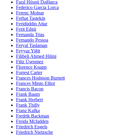
Fazıl Hüsnü Dağlarca
Federico Garcia Lorca
Ferenc Molnar
Ferhat Taştekin
Feridüddin Attar
Ferit Edgü
Fernanda Trias
Fernando Pessoa
Feryal Taslaman
Feyyaz Yiğit
Filibeli Ahmed Hilmi
Filiz Üşenmez
Florence Knapp
Forrest Carter
Frances Hodgson Burnett
Frances Minto Elliot
Francis Bacon
Frank Baum
Frank Herbert
Frank Thilly
Franz Kafka
Fredrik Backman
Freida Mcfadden
Friedrich Engels
Friedrich Nietzsche