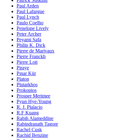
Patrick Süskind
Paul Arden
Paul Lafargue
Paul Lynch
Paulo Coelho
Penelope Lively
Peter Archer
Peyami Safa
Philip K. Dick
Pierre de Marivaux
Pierre Franckh
Pierre Loti
Piraye
Pınar Kür
Platon
Plutarkhos
Prokopios
Prosper Merimee
Pyun Hye-Young
R. J. Plalacio
R.F Kuang
Rabih Alameddine
Rabindranath Tagore
Rachel Cusk
Rachid Benzine