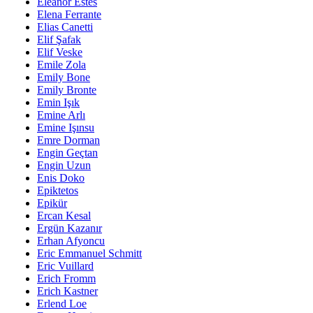
Eleanor Estes
Elena Ferrante
Elias Canetti
Elif Şafak
Elif Veske
Emile Zola
Emily Bone
Emily Bronte
Emin Işık
Emine Arlı
Emine Işınsu
Emre Dorman
Engin Geçtan
Engin Uzun
Enis Doko
Epiktetos
Epikür
Ercan Kesal
Ergün Kazanır
Erhan Afyoncu
Eric Emmanuel Schmitt
Eric Vuillard
Erich Fromm
Erich Kastner
Erlend Loe