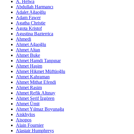
A. Helwa
Abdullah Harmancı
Adalet Ağaoğlu
Adam Fawer
Agatha Christie
Agota Kristof
Agustina Bazterrica
Ahmedi
Ahmet Ağaoğlu
Ahmet Altan
Ahmet Buke
Ahmet Hamdi Tanpınar
Ahmet Haşim
Ahmet Hikmet Müftüoğlu
Ahmet Kahraman
Ahmet Mithat Efendi
Ahmet Rasim
Ahmet Refik Altınay
Ahmet Şerif İzgören
Ahmet Ümit
Ahmet Yılmaz Boyunağa
Aiskhylos
Aisopos
Alain Fournier
Alastair Humphreys