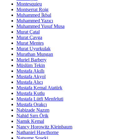
Montesquieu
Montserrat Roig
Muhammed İkbal
Muhammed Yazıcı
Muhammed Yusuf Musa
Murat Çatal
Murat Çavga
Murat Menteş
Murat Uyurkulak
Murathan Mungan
Muriel Barbery
Müslüm Tekin
Mustafa Akıllı
Mustafa Akyol
Mustafa Alıcı
Mustafa Kemal Atatürk
Mustafa Kutlu
Mustafa Lütfi Menfeluti
Mustafa Orakçı
Nabizade Nazım
Nahid Sırrı Örik
Namık Kemal
Nancy Horowitz Kleinbaum
Nathaniel Hawthorne
Natsume Soseki