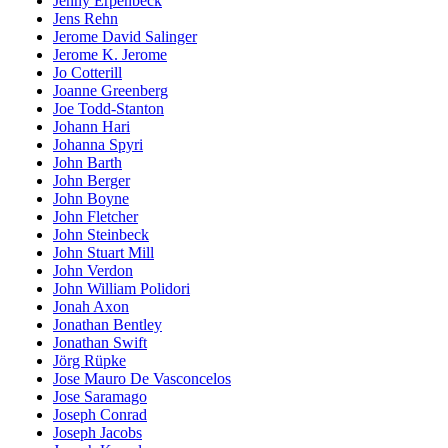
Jenny Erpenbeck
Jens Rehn
Jerome David Salinger
Jerome K. Jerome
Jo Cotterill
Joanne Greenberg
Joe Todd-Stanton
Johann Hari
Johanna Spyri
John Barth
John Berger
John Boyne
John Fletcher
John Steinbeck
John Stuart Mill
John Verdon
John William Polidori
Jonah Axon
Jonathan Bentley
Jonathan Swift
Jörg Rüpke
Jose Mauro De Vasconcelos
Jose Saramago
Joseph Conrad
Joseph Jacobs