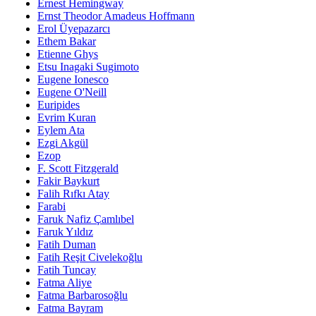
Ernest Hemingway
Ernst Theodor Amadeus Hoffmann
Erol Üyepazarcı
Ethem Bakar
Etienne Ghys
Etsu Inagaki Sugimoto
Eugene Ionesco
Eugene O'Neill
Euripides
Evrim Kuran
Eylem Ata
Ezgi Akgül
Ezop
F. Scott Fitzgerald
Fakir Baykurt
Falih Rıfkı Atay
Farabi
Faruk Nafiz Çamlıbel
Faruk Yıldız
Fatih Duman
Fatih Reşit Civelekoğlu
Fatih Tuncay
Fatma Aliye
Fatma Barbarosoğlu
Fatma Bayram