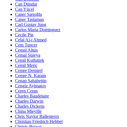
Can Dündar
Can Yücel
Caner Sarıoğlu
Caner Taslaman
Carl Gustav Jung
Carlos Maria Dominguez
Cecile Pin
Celal Al-i Ahmed
Cem Tunçer
Cemal Altun
Cemal Süreya
Cemil Kutlutürk
Cemil Meriç
Cemre Demirel
Cemre N. Karain
Cenap Şahabettin
Cengiz Aytmatov
Ceren Ceran
Charles Baudelaire
Charles Darwin
Charles Dickens
China Mieville
Chris Naylor Ballesteros
Christian Friedrich Hebbel
Christy Brown