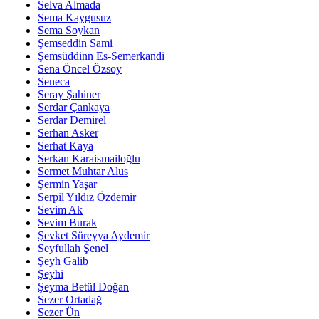
Selva Almada
Sema Kaygusuz
Sema Soykan
Şemseddin Sami
Şemsüddinn Es-Semerkandi
Sena Öncel Özsoy
Seneca
Seray Şahiner
Serdar Çankaya
Serdar Demirel
Serhan Asker
Serhat Kaya
Serkan Karaismailoğlu
Sermet Muhtar Alus
Şermin Yaşar
Serpil Yıldız Özdemir
Sevim Ak
Sevim Burak
Şevket Süreyya Aydemir
Seyfullah Şenel
Şeyh Galib
Şeyhi
Şeyma Betül Doğan
Sezer Ortadağ
Sezer Ün