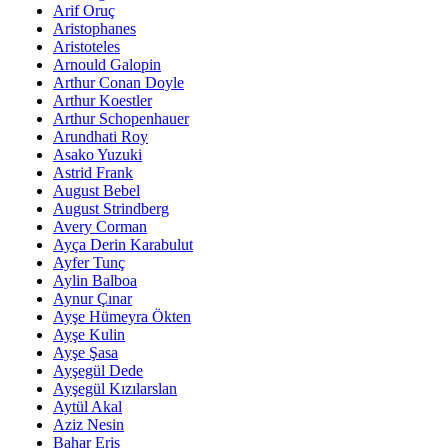
Arif Oruç
Aristophanes
Aristoteles
Arnould Galopin
Arthur Conan Doyle
Arthur Koestler
Arthur Schopenhauer
Arundhati Roy
Asako Yuzuki
Astrid Frank
August Bebel
August Strindberg
Avery Corman
Ayça Derin Karabulut
Ayfer Tunç
Aylin Balboa
Aynur Çınar
Ayşe Hümeyra Ökten
Ayşe Kulin
Ayşe Şasa
Ayşegül Dede
Ayşegül Kızılarslan
Aytül Akal
Aziz Nesin
Bahar Eriş