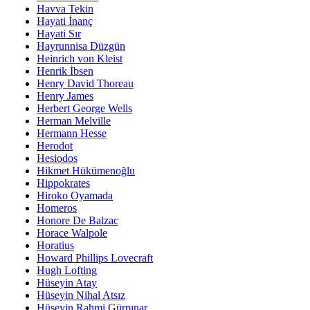
Havva Tekin
Hayati İnanç
Hayati Sır
Hayrunnisa Düzgün
Heinrich von Kleist
Henrik İbsen
Henry David Thoreau
Henry James
Herbert George Wells
Herman Melville
Hermann Hesse
Herodot
Hesiodos
Hikmet Hükümenoğlu
Hippokrates
Hiroko Oyamada
Homeros
Honore De Balzac
Horace Walpole
Horatius
Howard Phillips Lovecraft
Hugh Lofting
Hüseyin Atay
Hüseyin Nihal Atsız
Hüseyin Rahmi Gürpınar