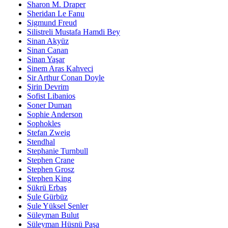
Sharon M. Draper
Sheridan Le Fanu
Sigmund Freud
Silistreli Mustafa Hamdi Bey
Sinan Akyüz
Sinan Canan
Sinan Yaşar
Sinem Aras Kahveci
Sir Arthur Conan Doyle
Şirin Devrim
Sofist Libanios
Soner Duman
Sophie Anderson
Sophokles
Stefan Zweig
Stendhal
Stephanie Turnbull
Stephen Crane
Stephen Grosz
Stephen King
Şükrü Erbaş
Şule Gürbüz
Şule Yüksel Şenler
Süleyman Bulut
Süleyman Hüsnü Paşa