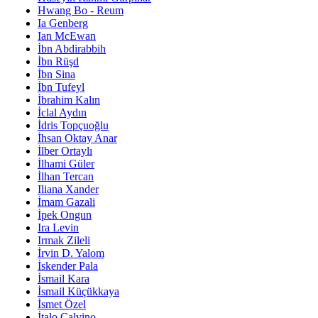
Hwang Bo - Reum
Ia Genberg
Ian McEwan
İbn Abdirabbih
İbn Rüşd
İbn Sina
İbn Tufeyl
İbrahim Kalın
İclal Aydın
İdris Topçuoğlu
İhsan Oktay Anar
İlber Ortaylı
İlhami Güler
İlhan Tercan
Iliana Xander
İmam Gazali
İpek Ongun
Ira Levin
Irmak Zileli
İrvin D. Yalom
İskender Pala
İsmail Kara
İsmail Küçükkaya
İsmet Özel
İtalo Calvino