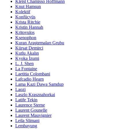
Kleist Chamisso Hoffmann
Knut Hamsun
Kolektif
Konfüçyüs
Krista Ritchie
Kristin Hannah
Kritovulos
Ksenophon
Kuran Araştırmaları Grubu
Kürşat Demirci
Kutlu Akalın
Kyoka İzumi
L. J. Shen
La Fontaine
Laetitia Colombani
Lafcadio Hearn
Lama Kazi Dawa Samdup
Laozi
Laszlo Krasznahorkai
Latife Tekin
Laurence Sterne
Laurent Gounelle
Laurent Mauvignier
Leila Slimani
Lembayung