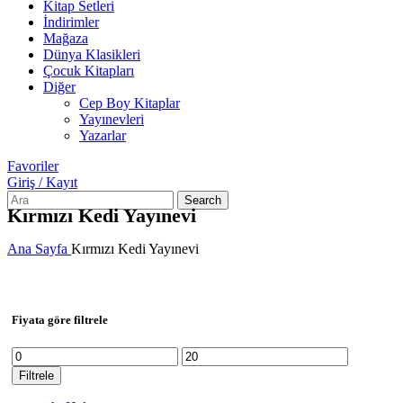
Kitap Setleri
İndirimler
Mağaza
Dünya Klasikleri
Çocuk Kitapları
Diğer
Cep Boy Kitaplar
Yayınevleri
Yazarlar
Favoriler
Giriş / Kayıt
Search
Kırmızı Kedi Yayınevi
Ana Sayfa
Kırmızı Kedi Yayınevi
Fiyata göre filtrele
En
En
düşük
yüksek
Filtrele
fiyat
fiyat