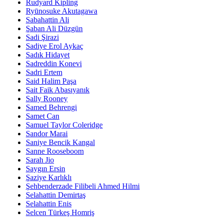
Rudyard Kipling
Ryūnosuke Akutagawa
Sabahattin Ali
Şaban Ali Düzgün
Sadi Şirazi
Sadiye Erol Aykaç
Sadık Hidayet
Sadreddin Konevi
Sadri Ertem
Said Halim Paşa
Sait Faik Abasıyanık
Sally Rooney
Samed Behrengi
Samet Can
Samuel Taylor Coleridge
Sandor Marai
Saniye Bencik Kangal
Sanne Rooseboom
Sarah Jio
Saygın Ersin
Şaziye Karlıklı
Şehbenderzade Filibeli Ahmed Hilmi
Selahattin Demirtaş
Selahattin Enis
Selcen Türkeş Homriş