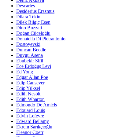
Deniz Akkaya
Descartes
Desiderius Erasmus
Dilara Tekin
Dilek Bilgiç Esen
Dino Buzzati
Doğan Cüceloğlu
Donatella Di Pietrantonio
Dostoyevski
Duncan Beedie
Duygu Asena
Ebubekir Sifil
Ece Erdoğuş Levi
Ed Yong
Edgar Allan Poe
Edip Cansever
Edip Yüksel
Edith Nesbit
Edith Wharton
Edmondo De Amicis
Edouard Louis
Edvin Lefevre
Edward Bellamy
Ekrem Sarıkçıoğlu
Eleanor Coerr