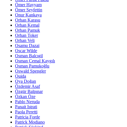
Ömer Hayyam
Ömer Seyfettin
Onur Kankaya
Orhan Karasu
Orhan Kemal
Orhan Pamuk
Orhan Toker
Orhan Veli
Osamu Dazai
Oscar Wilde
Osman Balcıgil
Osman Cemal Kaygılı
Osman Pamukoğlu
Oswald Spengler
Ouida
Oya Doğan
Özdemir Asaf
Özgür Balpınar
Özkan Öze
Pablo Neruda
Panait Istrati
Paola Peretti
Patricia Forde
Patrick Modiano