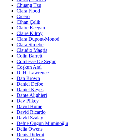
Chuang Tzu
Ciara Flood
Cicero
Cihan Çelik
Claire Keegan
Claire Kilroy
Clara Dupont-Monod
Clara Stroebe
Claudio Magris
Colin Barrett
Comtesse De Segur
Coşkun Aral
D. H. Lawrence
Dan Brown
Daniel Defoe
Daniel Keyes
Dante Alighieri
Dav Pilkey
David Hume
David Ricardo
David Szalay
Defne Ongun Müminoğlu
Delia Owens
Denis Diderot