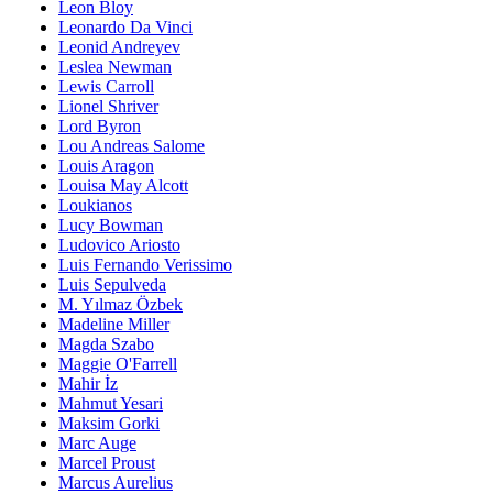
Leon Bloy
Leonardo Da Vinci
Leonid Andreyev
Leslea Newman
Lewis Carroll
Lionel Shriver
Lord Byron
Lou Andreas Salome
Louis Aragon
Louisa May Alcott
Loukianos
Lucy Bowman
Ludovico Ariosto
Luis Fernando Verissimo
Luis Sepulveda
M. Yılmaz Özbek
Madeline Miller
Magda Szabo
Maggie O'Farrell
Mahir İz
Mahmut Yesari
Maksim Gorki
Marc Auge
Marcel Proust
Marcus Aurelius