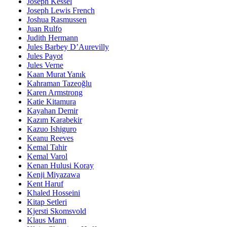
Joseph Kessel
Joseph Lewis French
Joshua Rasmussen
Juan Rulfo
Judith Hermann
Jules Barbey D’Aurevilly
Jules Payot
Jules Verne
Kaan Murat Yanık
Kahraman Tazeoğlu
Karen Armstrong
Katie Kitamura
Kayahan Demir
Kazım Karabekir
Kazuo Ishiguro
Keanu Reeves
Kemal Tahir
Kemal Varol
Kenan Hulusi Koray
Kenji Miyazawa
Kent Haruf
Khaled Hosseini
Kitap Setleri
Kjersti Skomsvold
Klaus Mann