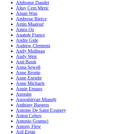
Alphonse Daudet
Altay Cem Meriç
Aman Wan
Ambrose Bierce
Amin Maalouf
Amos Oz
Anatole France
Andre Gide
Andrew Clements
Andy Mulligan
Andy Weir
Anıl Basılı
Anna Sewell
Anne Bronte
Anne Enright
Anne Michaels
Annie Ernaux
Anonim
Anooshirvan Miandji
Anthony Burgess
Antoine De Saint Exupery
Anton Cehov
Antonio Gramsci
Antony Flew
Arif Ergin