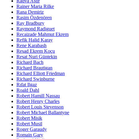
Radva Aşur
Rainer Maria Rilke
Rana Demiriz
Rasim Özdenören
Ray Bradbury
Raymond Radiguet
Recaizade Mahmut Ekrem
Refik Halid Karay
Rene Karabash
Reşad Ekrem Koçu
Reşat Nuri Güntekin
Richard Bach
Richard Brautigan
Richard Elliott Friedman
Richard Swinburne
Rıfat Ilgaz
Roald Dahl
Robert Hamill Nassau
Robert Henry Charles
Robert Louis Stevenson
Robert Michael Ballantyne
Robert Misik
Robert Musil
Roger Garaudy
Romain Gary