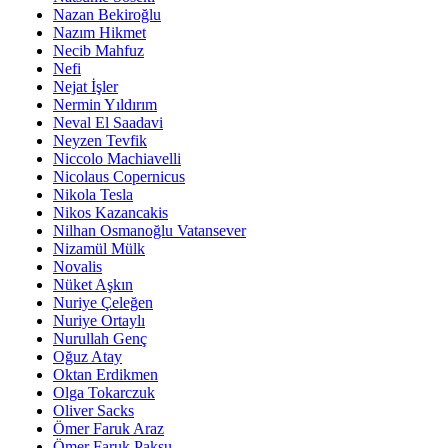
Nazan Bekiroğlu
Nazım Hikmet
Necib Mahfuz
Nefi
Nejat İşler
Nermin Yıldırım
Neval El Saadavi
Neyzen Tevfik
Niccolo Machiavelli
Nicolaus Copernicus
Nikola Tesla
Nikos Kazancakis
Nilhan Osmanoğlu Vatansever
Nizamül Mülk
Novalis
Nüket Aşkın
Nuriye Çeleğen
Nuriye Ortaylı
Nurullah Genç
Oğuz Atay
Oktan Erdikmen
Olga Tokarczuk
Oliver Sacks
Ömer Faruk Araz
Ömer Faruk Paksu