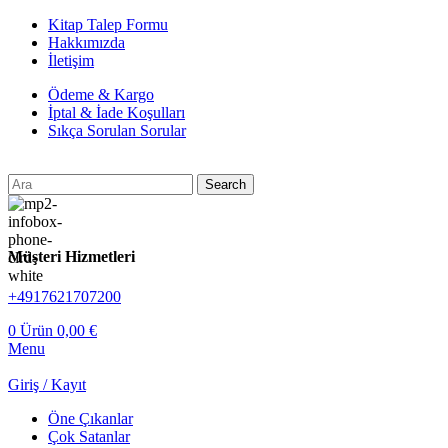
Kitap Talep Formu
Hakkımızda
İletişim
Ödeme & Kargo
İptal & İade Koşulları
Sıkça Sorulan Sorular
Search
Müşteri Hizmetleri
+4917621707200
0
Ürün
0,00
€
Menu
Giriş / Kayıt
Öne Çıkanlar
Çok Satanlar