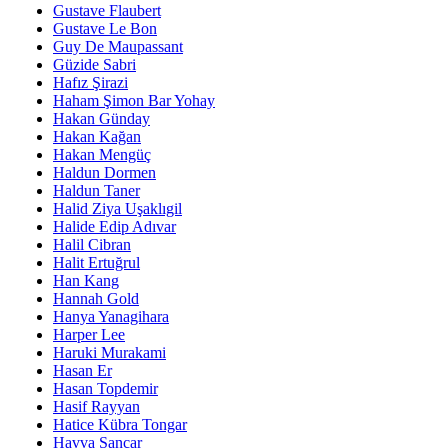
Gustave Flaubert
Gustave Le Bon
Guy De Maupassant
Güzide Sabri
Hafız Şirazi
Haham Şimon Bar Yohay
Hakan Günday
Hakan Kağan
Hakan Mengüç
Haldun Dormen
Haldun Taner
Halid Ziya Uşaklıgil
Halide Edip Adıvar
Halil Cibran
Halit Ertuğrul
Han Kang
Hannah Gold
Hanya Yanagihara
Harper Lee
Haruki Murakami
Hasan Er
Hasan Topdemir
Hasif Rayyan
Hatice Kübra Tongar
Havva Sancar