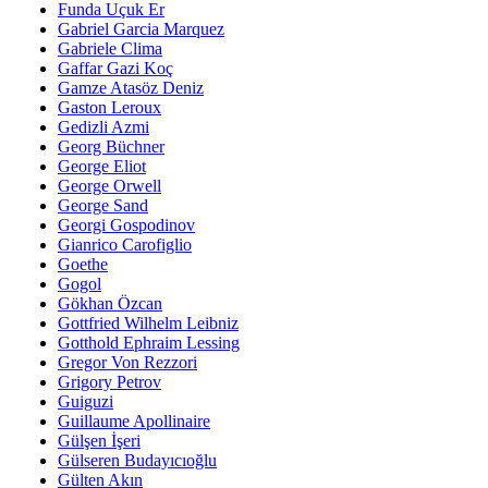
Funda Uçuk Er
Gabriel Garcia Marquez
Gabriele Clima
Gaffar Gazi Koç
Gamze Atasöz Deniz
Gaston Leroux
Gedizli Azmi
Georg Büchner
George Eliot
George Orwell
George Sand
Georgi Gospodinov
Gianrico Carofiglio
Goethe
Gogol
Gökhan Özcan
Gottfried Wilhelm Leibniz
Gotthold Ephraim Lessing
Gregor Von Rezzori
Grigory Petrov
Guiguzi
Guillaume Apollinaire
Gülşen İşeri
Gülseren Budayıcıoğlu
Gülten Akın