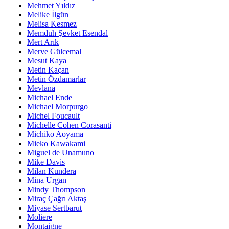
Mehmet Yıldız
Melike İlgün
Melisa Kesmez
Memduh Şevket Esendal
Mert Arık
Merve Gülcemal
Mesut Kaya
Metin Kaçan
Metin Özdamarlar
Mevlana
Michael Ende
Michael Morpurgo
Michel Foucault
Michelle Cohen Corasanti
Michiko Aoyama
Mieko Kawakami
Miguel de Unamuno
Mike Davis
Milan Kundera
Mina Urgan
Mindy Thompson
Miraç Çağrı Aktaş
Miyase Sertbarut
Moliere
Montaigne