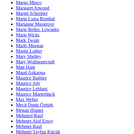
Marga Minco
Margaret Atwood
Margit Schreiner
Maria Luisa Bombal
Marianne Musgrove
Marie Belloc Lowndes
Maris Wicks
Mark Twain
Marlo Morgan
Martin Luther
Mary Shelley
Mary Wollstonecraft
Matt Haig
Maud Ankaoua
Maurice Barbier
Maurice Joly
Maurice Leblanc
Maurice Maeterlinck
Max Weber
Mecit Ömür Öztürk
Megan Hunter
Mehmed Rauf
Mehmet Akif Ersoy
Mehmet Rauf
Mehmet Tayfun Küçük