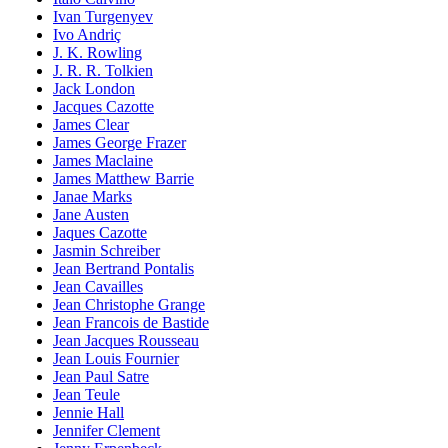
Ivan Turgenyev
Ivo Andriç
J. K. Rowling
J. R. R. Tolkien
Jack London
Jacques Cazotte
James Clear
James George Frazer
James Maclaine
James Matthew Barrie
Janae Marks
Jane Austen
Jaques Cazotte
Jasmin Schreiber
Jean Bertrand Pontalis
Jean Cavailles
Jean Christophe Grange
Jean Francois de Bastide
Jean Jacques Rousseau
Jean Louis Fournier
Jean Paul Satre
Jean Teule
Jennie Hall
Jennifer Clement