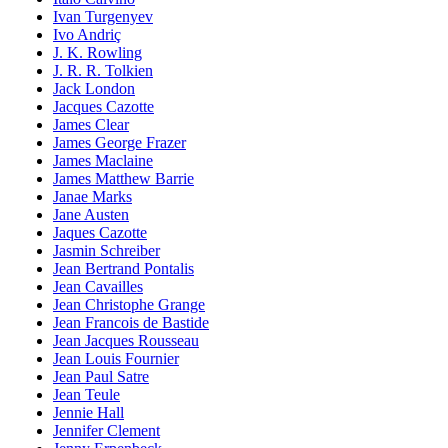
Ivan Turgenyev
Ivo Andriç
J. K. Rowling
J. R. R. Tolkien
Jack London
Jacques Cazotte
James Clear
James George Frazer
James Maclaine
James Matthew Barrie
Janae Marks
Jane Austen
Jaques Cazotte
Jasmin Schreiber
Jean Bertrand Pontalis
Jean Cavailles
Jean Christophe Grange
Jean Francois de Bastide
Jean Jacques Rousseau
Jean Louis Fournier
Jean Paul Satre
Jean Teule
Jennie Hall
Jennifer Clement