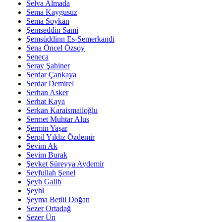
Selva Almada
Sema Kaygusuz
Sema Soykan
Şemseddin Sami
Şemsüddinn Es-Semerkandi
Sena Öncel Özsoy
Seneca
Seray Şahiner
Serdar Çankaya
Serdar Demirel
Serhan Asker
Serhat Kaya
Serkan Karaismailoğlu
Sermet Muhtar Alus
Şermin Yaşar
Serpil Yıldız Özdemir
Sevim Ak
Sevim Burak
Şevket Süreyya Aydemir
Seyfullah Şenel
Şeyh Galib
Şeyhi
Şeyma Betül Doğan
Sezer Ortadağ
Sezer Ün