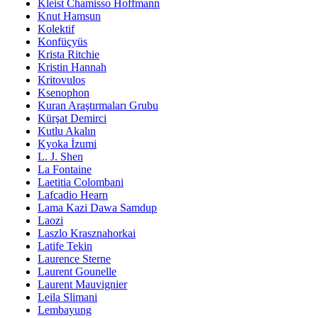
Kleist Chamisso Hoffmann
Knut Hamsun
Kolektif
Konfüçyüs
Krista Ritchie
Kristin Hannah
Kritovulos
Ksenophon
Kuran Araştırmaları Grubu
Kürşat Demirci
Kutlu Akalın
Kyoka İzumi
L. J. Shen
La Fontaine
Laetitia Colombani
Lafcadio Hearn
Lama Kazi Dawa Samdup
Laozi
Laszlo Krasznahorkai
Latife Tekin
Laurence Sterne
Laurent Gounelle
Laurent Mauvignier
Leila Slimani
Lembayung