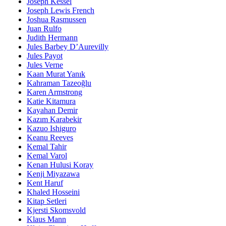
Joseph Kessel
Joseph Lewis French
Joshua Rasmussen
Juan Rulfo
Judith Hermann
Jules Barbey D’Aurevilly
Jules Payot
Jules Verne
Kaan Murat Yanık
Kahraman Tazeoğlu
Karen Armstrong
Katie Kitamura
Kayahan Demir
Kazım Karabekir
Kazuo Ishiguro
Keanu Reeves
Kemal Tahir
Kemal Varol
Kenan Hulusi Koray
Kenji Miyazawa
Kent Haruf
Khaled Hosseini
Kitap Setleri
Kjersti Skomsvold
Klaus Mann