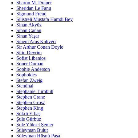
Sharon M. Draper
Sheridan Le Fanu
Sigmund Freud
Silistreli Mustafa Hamdi Bey
Sinan Akyüz
Sinan Canan
Sinan Yaşar
Sinem Aras Kahveci
Sir Arthur Conan Doyle
Şirin Devrim
Sofist Libanios
Soner Duman
Sophie Anderson
Sophokles
Stefan Zweig
Stendhal
Stephanie Turnbull
Stephen Crane
Stephen Grosz
Stephen King
Şükrü Erbaş
Şule Gürbüz
Şule Yüksel Şenler
Süleyman Bulut
Süleyman Hüsnü Paşa