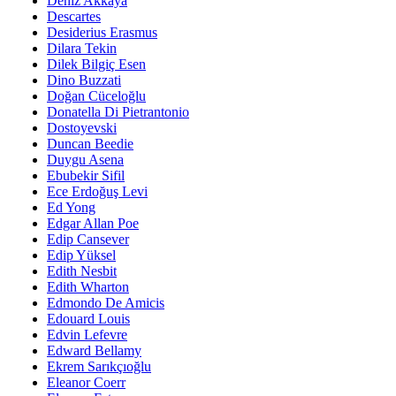
Deniz Akkaya
Descartes
Desiderius Erasmus
Dilara Tekin
Dilek Bilgiç Esen
Dino Buzzati
Doğan Cüceloğlu
Donatella Di Pietrantonio
Dostoyevski
Duncan Beedie
Duygu Asena
Ebubekir Sifil
Ece Erdoğuş Levi
Ed Yong
Edgar Allan Poe
Edip Cansever
Edip Yüksel
Edith Nesbit
Edith Wharton
Edmondo De Amicis
Edouard Louis
Edvin Lefevre
Edward Bellamy
Ekrem Sarıkçıoğlu
Eleanor Coerr