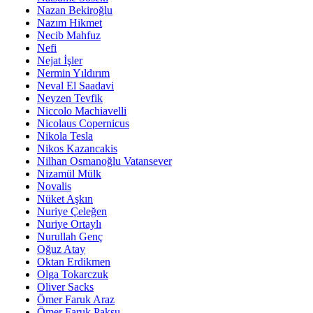
Nazan Bekiroğlu
Nazım Hikmet
Necib Mahfuz
Nefi
Nejat İşler
Nermin Yıldırım
Neval El Saadavi
Neyzen Tevfik
Niccolo Machiavelli
Nicolaus Copernicus
Nikola Tesla
Nikos Kazancakis
Nilhan Osmanoğlu Vatansever
Nizamül Mülk
Novalis
Nüket Aşkın
Nuriye Çeleğen
Nuriye Ortaylı
Nurullah Genç
Oğuz Atay
Oktan Erdikmen
Olga Tokarczuk
Oliver Sacks
Ömer Faruk Araz
Ömer Faruk Paksu