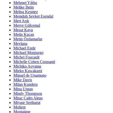
Mehmet Yıldız
Melike İlgün
Melisa Kesmez
Memduh Şevket Esendal
Mert Arık
Merve Gülcemal
Mesut Kaya
Metin Kaçan
Metin Özdamarlar
Mevlana
Michael Ende
Michael Morpurgo
Michel Foucault
Michelle Cohen Corasanti
Michiko Aoyama
Mieko Kawakami
Miguel de Unamuno
Mike Davis
Milan Kundera
Mina Urgan
Mindy Thompson
Miraç Çağrı Aktaş
Miyase Sertbarut
Moliere
Montaigne