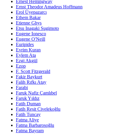
Ernest Hemingway
Ernst Theodor Amadeus Hoffmann
Erol Üyepazarcı
Ethem Bakar
Etienne Ghys
Etsu Inagaki Sugimoto
Eugene Ionesco
Eugene O'Neill
Euripides
Evrim Kuran
Eylem Ata
Ezgi Akgül
Ezop
F. Scott Fitzgerald
Fakir Baykurt
Falih Rıfkı Atay
Farabi
Faruk Nafiz Çamlıbel
Faruk Yıldız
Fatih Duman
Fatih Reşit Civelekoğlu
Fatih Tuncay
Fatma Aliye
Fatma Barbarosoğlu
Fatma Bayram