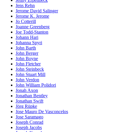
Jenny Erpenbeck
Jens Rehn
Jerome David Salinger
Jerome K. Jerome
Jo Cotterill
Joanne Greenberg
Joe Todd-Stanton
Johann Hari
Johanna Spyri
John Barth
John Berger
John Boyne
John Fletcher
John Steinbeck
John Stuart Mill
John Verdon
John William Polidori
Jonah Axon
Jonathan Bentley
Jonathan Swift
Jörg Rüpke
Jose Mauro De Vasconcelos
Jose Saramago
Joseph Conrad
Joseph Jacobs