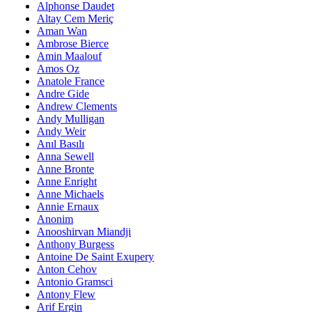
Alphonse Daudet
Altay Cem Meriç
Aman Wan
Ambrose Bierce
Amin Maalouf
Amos Oz
Anatole France
Andre Gide
Andrew Clements
Andy Mulligan
Andy Weir
Anıl Basılı
Anna Sewell
Anne Bronte
Anne Enright
Anne Michaels
Annie Ernaux
Anonim
Anooshirvan Miandji
Anthony Burgess
Antoine De Saint Exupery
Anton Cehov
Antonio Gramsci
Antony Flew
Arif Ergin