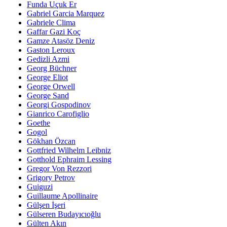
Funda Uçuk Er
Gabriel Garcia Marquez
Gabriele Clima
Gaffar Gazi Koç
Gamze Atasöz Deniz
Gaston Leroux
Gedizli Azmi
Georg Büchner
George Eliot
George Orwell
George Sand
Georgi Gospodinov
Gianrico Carofiglio
Goethe
Gogol
Gökhan Özcan
Gottfried Wilhelm Leibniz
Gotthold Ephraim Lessing
Gregor Von Rezzori
Grigory Petrov
Guiguzi
Guillaume Apollinaire
Gülşen İşeri
Gülseren Budayıcıoğlu
Gülten Akın