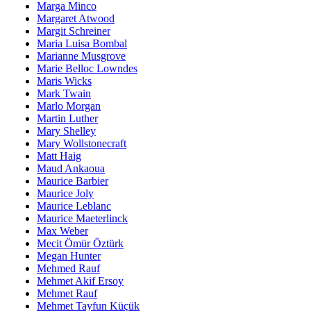
Marga Minco
Margaret Atwood
Margit Schreiner
Maria Luisa Bombal
Marianne Musgrove
Marie Belloc Lowndes
Maris Wicks
Mark Twain
Marlo Morgan
Martin Luther
Mary Shelley
Mary Wollstonecraft
Matt Haig
Maud Ankaoua
Maurice Barbier
Maurice Joly
Maurice Leblanc
Maurice Maeterlinck
Max Weber
Mecit Ömür Öztürk
Megan Hunter
Mehmed Rauf
Mehmet Akif Ersoy
Mehmet Rauf
Mehmet Tayfun Küçük