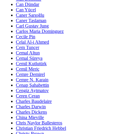
Can Dündar
Can Yücel
Caner Sarıoğlu
Caner Taslaman
Carl Gustav Jung
Carlos Maria Dominguez
Cecile Pin
Celal Al-i Ahmed
Cem Tunçer
Cemal Altun
Cemal Süreya
Cemil Kutlutürk
Cemil Meriç
Cemre Demirel
Cemre N. Karain
Cenap Şahabettin
Cengiz Aytmatov
Ceren Ceran
Charles Baudelaire
Charles Darwin
Charles Dickens
China Mieville
Chris Naylor Ballesteros
Christian Friedrich Hebbel
Christy Brown