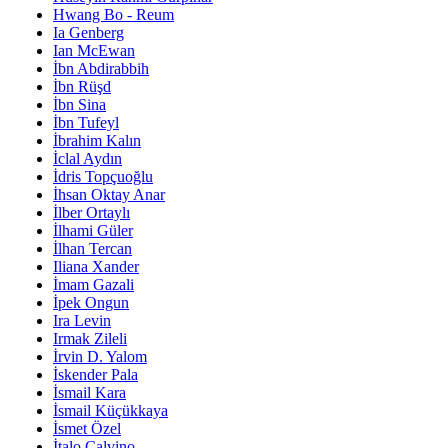
Hwang Bo - Reum
Ia Genberg
Ian McEwan
İbn Abdirabbih
İbn Rüşd
İbn Sina
İbn Tufeyl
İbrahim Kalın
İclal Aydın
İdris Topçuoğlu
İhsan Oktay Anar
İlber Ortaylı
İlhami Güler
İlhan Tercan
Iliana Xander
İmam Gazali
İpek Ongun
Ira Levin
Irmak Zileli
İrvin D. Yalom
İskender Pala
İsmail Kara
İsmail Küçükkaya
İsmet Özel
İtalo Calvino