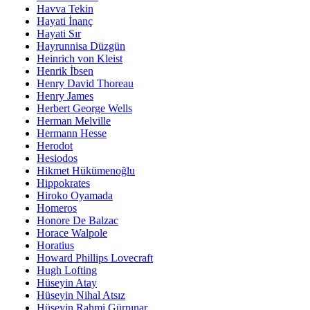
Havva Tekin
Hayati İnanç
Hayati Sır
Hayrunnisa Düzgün
Heinrich von Kleist
Henrik İbsen
Henry David Thoreau
Henry James
Herbert George Wells
Herman Melville
Hermann Hesse
Herodot
Hesiodos
Hikmet Hükümenoğlu
Hippokrates
Hiroko Oyamada
Homeros
Honore De Balzac
Horace Walpole
Horatius
Howard Phillips Lovecraft
Hugh Lofting
Hüseyin Atay
Hüseyin Nihal Atsız
Hüseyin Rahmi Gürpınar