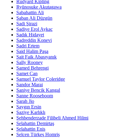
Rudyard Kipling
Ryūnosuke Akutagawa
Sabahattin Ali
Şaban Ali Düzgün
Sadi Şirazi
Sadiye Erol Aykaç
Sadık Hidayet
Sadreddin Konevi
Sadri Ertem
Said Halim Paşa
Sait Faik Abasıyanık
Sally Rooney
Samed Behrengi
Samet Can
Samuel Taylor Coleridge
Sandor Marai
Saniye Bencik Kangal
Sanne Rooseboom
Sarah Jio
Saygın Ersin
Şaziye Karlıklı
Şehbenderzade Filibeli Ahmed Hilmi
Selahattin Demirtaş
Selahattin Enis
Selcen Türkeş Homriş