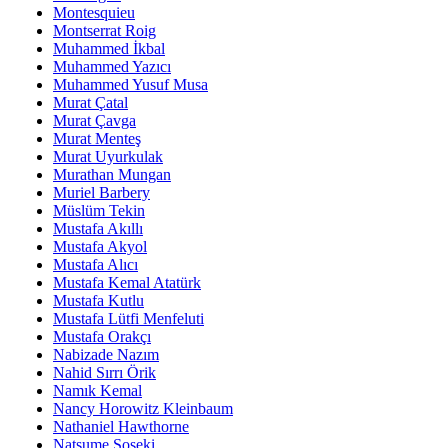
Montesquieu
Montserrat Roig
Muhammed İkbal
Muhammed Yazıcı
Muhammed Yusuf Musa
Murat Çatal
Murat Çavga
Murat Menteş
Murat Uyurkulak
Murathan Mungan
Muriel Barbery
Müslüm Tekin
Mustafa Akıllı
Mustafa Akyol
Mustafa Alıcı
Mustafa Kemal Atatürk
Mustafa Kutlu
Mustafa Lütfi Menfeluti
Mustafa Orakçı
Nabizade Nazım
Nahid Sırrı Örik
Namık Kemal
Nancy Horowitz Kleinbaum
Nathaniel Hawthorne
Natsume Soseki