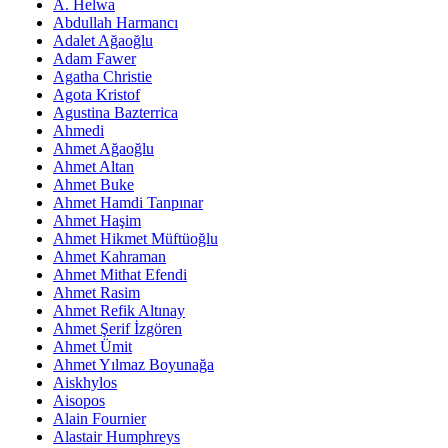
A. Helwa
Abdullah Harmancı
Adalet Ağaoğlu
Adam Fawer
Agatha Christie
Agota Kristof
Agustina Bazterrica
Ahmedi
Ahmet Ağaoğlu
Ahmet Altan
Ahmet Buke
Ahmet Hamdi Tanpınar
Ahmet Haşim
Ahmet Hikmet Müftüoğlu
Ahmet Kahraman
Ahmet Mithat Efendi
Ahmet Rasim
Ahmet Refik Altınay
Ahmet Şerif İzgören
Ahmet Ümit
Ahmet Yılmaz Boyunağa
Aiskhylos
Aisopos
Alain Fournier
Alastair Humphreys