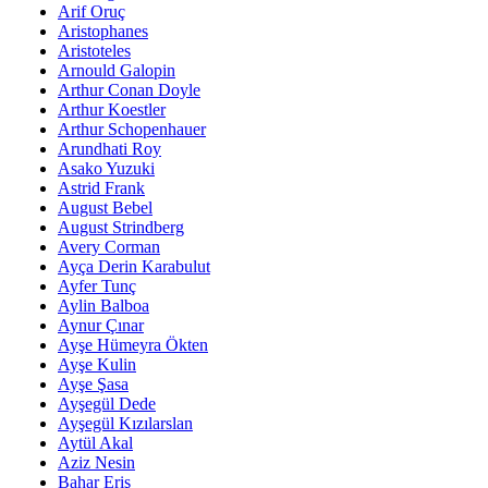
Arif Oruç
Aristophanes
Aristoteles
Arnould Galopin
Arthur Conan Doyle
Arthur Koestler
Arthur Schopenhauer
Arundhati Roy
Asako Yuzuki
Astrid Frank
August Bebel
August Strindberg
Avery Corman
Ayça Derin Karabulut
Ayfer Tunç
Aylin Balboa
Aynur Çınar
Ayşe Hümeyra Ökten
Ayşe Kulin
Ayşe Şasa
Ayşegül Dede
Ayşegül Kızılarslan
Aytül Akal
Aziz Nesin
Bahar Eriş