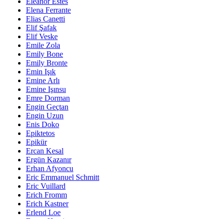
Eleanor Estes
Elena Ferrante
Elias Canetti
Elif Şafak
Elif Veske
Emile Zola
Emily Bone
Emily Bronte
Emin Işık
Emine Arlı
Emine Işınsu
Emre Dorman
Engin Geçtan
Engin Uzun
Enis Doko
Epiktetos
Epikür
Ercan Kesal
Ergün Kazanır
Erhan Afyoncu
Eric Emmanuel Schmitt
Eric Vuillard
Erich Fromm
Erich Kastner
Erlend Loe