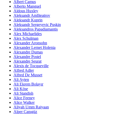
Albert Camus
Alberto Manguel
Aldous Huxley
Aleksandr Amfiteatrov
Aleksandr Kuprin
Aleksandr Sergeyeviç Puşkin
Aleksandros Papadiamantis
Alex Michaelides
Alex Schulman
Alexander Aronsohn
Alexander Lernet Holenia
Alexandre Dumas
Alexandre Postel
Alexandre Seurat
Alexis de Tocqueville
Alfred Adler
Alfred De Musset
Ali Ayten
Ali Ekrem Bolayır
Ali Köse
Ali Standish
Alice Feeney
Alice Walker
Aliyah Umm Raiyaan
Alper Canıgüz