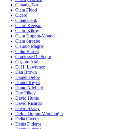
Chuang Tzu
Ciara Flood
Cicero
Cihan Çelik
Claire Keegan
Claire Kilroy
Clara Dupont-Monod
Clara Stroebe
Claudio Magris
Colin Barrett
Comtesse De Segur
Coşkun Aral
D. H. Lawrence
Dan Brown
Daniel Defoe
Daniel Keyes
Dante Alighieri
Dav Pilkey
David Hume
David Ricardo
David Szalay
Defne Ongun Müminoğlu
Delia Owens
Denis Diderot