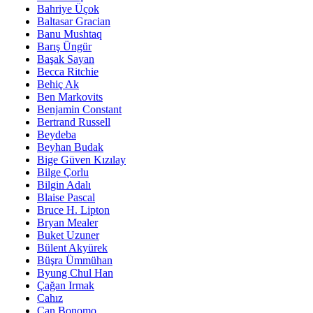
Bahriye Üçok
Baltasar Gracian
Banu Mushtaq
Barış Üngür
Başak Sayan
Becca Ritchie
Behiç Ak
Ben Markovits
Benjamin Constant
Bertrand Russell
Beydeba
Beyhan Budak
Bige Güven Kızılay
Bilge Çorlu
Bilgin Adalı
Blaise Pascal
Bruce H. Lipton
Bryan Mealer
Buket Uzuner
Bülent Akyürek
Büşra Ümmühan
Byung Chul Han
Çağan Irmak
Cahız
Can Bonomo