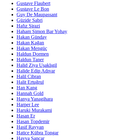
Gustave Flaubert
Gustave Le Bon
Guy De Maupassant
Güzide Sabri
Hafız Şirazi
Haham Şimon Bar Yohay
Hakan Günday
Hakan Kağan
Hakan Mengüç
Haldun Dormen
Haldun Taner
Halid Ziya Uşaklıgil
Halide Edip Adıvar
Halil Cibran
Halit Ertuğrul
Han Kang
Hannah Gold
Hanya Yanagihara
Harper Lee
Haruki Murakami
Hasan Er
Hasan Topdemir
Hasif Rayyan
Hatice Kübra Tongar
Havva Sancar