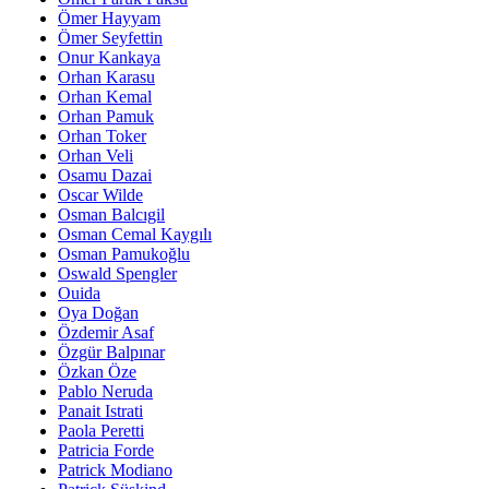
Ömer Hayyam
Ömer Seyfettin
Onur Kankaya
Orhan Karasu
Orhan Kemal
Orhan Pamuk
Orhan Toker
Orhan Veli
Osamu Dazai
Oscar Wilde
Osman Balcıgil
Osman Cemal Kaygılı
Osman Pamukoğlu
Oswald Spengler
Ouida
Oya Doğan
Özdemir Asaf
Özgür Balpınar
Özkan Öze
Pablo Neruda
Panait Istrati
Paola Peretti
Patricia Forde
Patrick Modiano