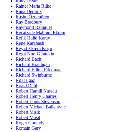
Radva Aşur
Rainer Maria Rilke
Rana Demiriz
Rasim Özdenören
Ray Bradbury
Raymond Radiguet
Recaizade Mahmut Ekrem
Refik Halid Karay
Rene Karabash
Reşad Ekrem Koçu
Reşat Nuri Güntekin
Richard Bach
Richard Brautigan
Richard Elliott Friedman
Richard Swinburne
Rıfat Ilgaz
Roald Dahl
Robert Hamill Nassau
Robert Henry Charles
Robert Louis Stevenson
Robert Michael Ballantyne
Robert Misik
Robert Musil
Roger Garaudy
Romain Gary