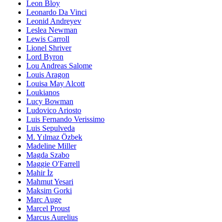
Leon Bloy
Leonardo Da Vinci
Leonid Andreyev
Leslea Newman
Lewis Carroll
Lionel Shriver
Lord Byron
Lou Andreas Salome
Louis Aragon
Louisa May Alcott
Loukianos
Lucy Bowman
Ludovico Ariosto
Luis Fernando Verissimo
Luis Sepulveda
M. Yılmaz Özbek
Madeline Miller
Magda Szabo
Maggie O'Farrell
Mahir İz
Mahmut Yesari
Maksim Gorki
Marc Auge
Marcel Proust
Marcus Aurelius