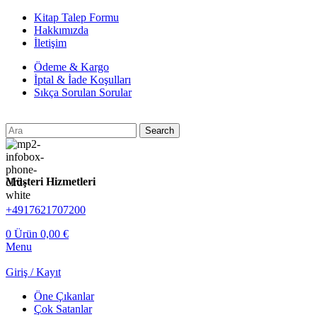
Kitap Talep Formu
Hakkımızda
İletişim
Ödeme & Kargo
İptal & İade Koşulları
Sıkça Sorulan Sorular
Search
Müşteri Hizmetleri
+4917621707200
0
Ürün
0,00
€
Menu
Giriş / Kayıt
Öne Çıkanlar
Çok Satanlar