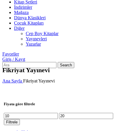
Kitap Setleri
İndirimler
Mağaza
Dünya Klasikleri
Çocuk Kitapları
Diğer
Cep Boy Kitaplar
Yayınevleri
Yazarlar
Favoriler
Giriş / Kayıt
Search
Fikriyat Yayınevi
Ana Sayfa
Fikriyat Yayınevi
Fiyata göre filtrele
En
En
düşük
yüksek
Filtrele
fiyat
fiyat