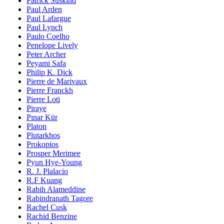
Patrick Süskind
Paul Arden
Paul Lafargue
Paul Lynch
Paulo Coelho
Penelope Lively
Peter Archer
Peyami Safa
Philip K. Dick
Pierre de Marivaux
Pierre Franckh
Pierre Loti
Piraye
Pınar Kür
Platon
Plutarkhos
Prokopios
Prosper Merimee
Pyun Hye-Young
R. J. Plalacio
R.F Kuang
Rabih Alameddine
Rabindranath Tagore
Rachel Cusk
Rachid Benzine