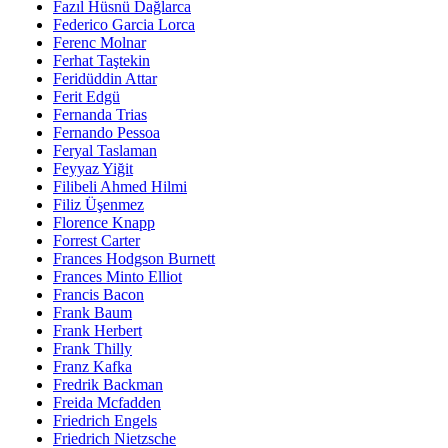
Fazıl Hüsnü Dağlarca
Federico Garcia Lorca
Ferenc Molnar
Ferhat Taştekin
Feridüddin Attar
Ferit Edgü
Fernanda Trias
Fernando Pessoa
Feryal Taslaman
Feyyaz Yiğit
Filibeli Ahmed Hilmi
Filiz Üşenmez
Florence Knapp
Forrest Carter
Frances Hodgson Burnett
Frances Minto Elliot
Francis Bacon
Frank Baum
Frank Herbert
Frank Thilly
Franz Kafka
Fredrik Backman
Freida Mcfadden
Friedrich Engels
Friedrich Nietzsche