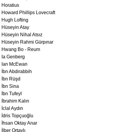
Horatius
Howard Phillips Lovecraft
Hugh Lofting
Hüseyin Atay
Hüseyin Nihal Atsız
Hüseyin Rahmi Gürpınar
Hwang Bo - Reum
Ia Genberg
Ian McEwan
İbn Abdirabbih
İbn Rüşd
İbn Sina
İbn Tufeyl
İbrahim Kalın
İclal Aydın
İdris Topçuoğlu
İhsan Oktay Anar
İlber Ortaylı