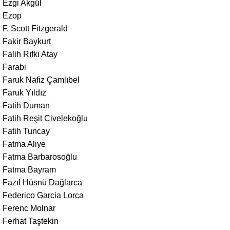
Ezgi Akgül
Ezop
F. Scott Fitzgerald
Fakir Baykurt
Falih Rıfkı Atay
Farabi
Faruk Nafiz Çamlıbel
Faruk Yıldız
Fatih Duman
Fatih Reşit Civelekoğlu
Fatih Tuncay
Fatma Aliye
Fatma Barbarosoğlu
Fatma Bayram
Fazıl Hüsnü Dağlarca
Federico Garcia Lorca
Ferenc Molnar
Ferhat Taştekin