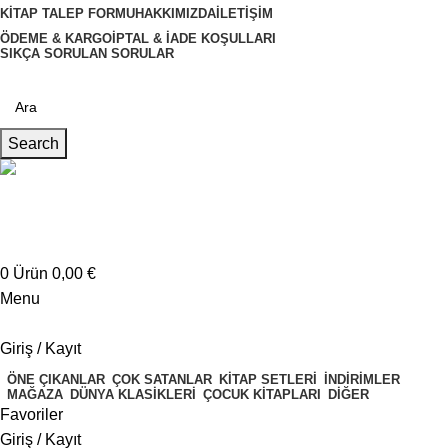
KITAP TALEP FORMU
HAKKIMIZDA
İLETIŞIM
ÖDEME & KARGO
İPTAL & İADE KOŞULLARI
SIKÇA SORULAN SORULAR
Search
Müşteri Hizmetleri
+4917621707200
0
Ürün
0,00
€
Menu
Giriş / Kayıt
ÖNE ÇIKANLAR
ÇOK SATANLAR
KITAP SETLERI
İNDIRIMLER
MAĞAZA
DÜNYA KLASIKLERI
ÇOCUK KITAPLARI
DIĞER
Favoriler
Giriş / Kayıt