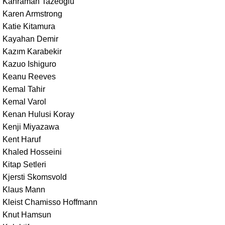
Kahraman Tazeoğlu
Karen Armstrong
Katie Kitamura
Kayahan Demir
Kazım Karabekir
Kazuo Ishiguro
Keanu Reeves
Kemal Tahir
Kemal Varol
Kenan Hulusi Koray
Kenji Miyazawa
Kent Haruf
Khaled Hosseini
Kitap Setleri
Kjersti Skomsvold
Klaus Mann
Kleist Chamisso Hoffmann
Knut Hamsun