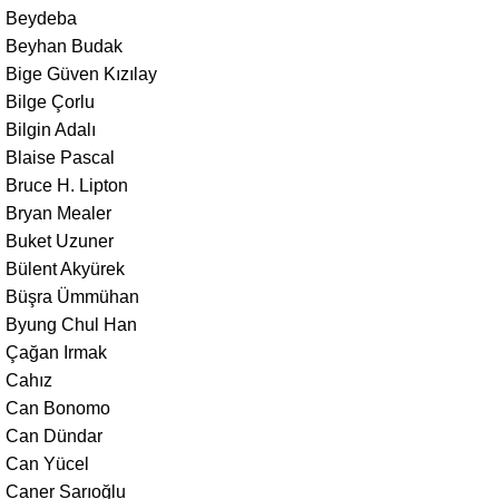
Beydeba
Beyhan Budak
Bige Güven Kızılay
Bilge Çorlu
Bilgin Adalı
Blaise Pascal
Bruce H. Lipton
Bryan Mealer
Buket Uzuner
Bülent Akyürek
Büşra Ümmühan
Byung Chul Han
Çağan Irmak
Cahız
Can Bonomo
Can Dündar
Can Yücel
Caner Sarıoğlu