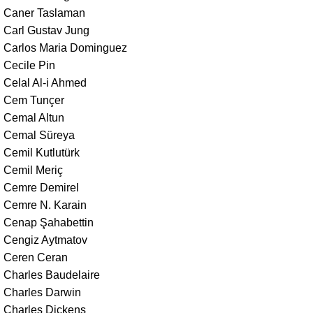
Caner Taslaman
Carl Gustav Jung
Carlos Maria Dominguez
Cecile Pin
Celal Al-i Ahmed
Cem Tunçer
Cemal Altun
Cemal Süreya
Cemil Kutlutürk
Cemil Meriç
Cemre Demirel
Cemre N. Karain
Cenap Şahabettin
Cengiz Aytmatov
Ceren Ceran
Charles Baudelaire
Charles Darwin
Charles Dickens