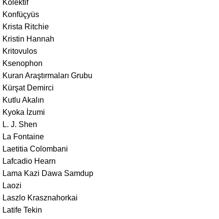
Kolektif
Konfüçyüs
Krista Ritchie
Kristin Hannah
Kritovulos
Ksenophon
Kuran Araştırmaları Grubu
Kürşat Demirci
Kutlu Akalın
Kyoka İzumi
L. J. Shen
La Fontaine
Laetitia Colombani
Lafcadio Hearn
Lama Kazi Dawa Samdup
Laozi
Laszlo Krasznahorkai
Latife Tekin