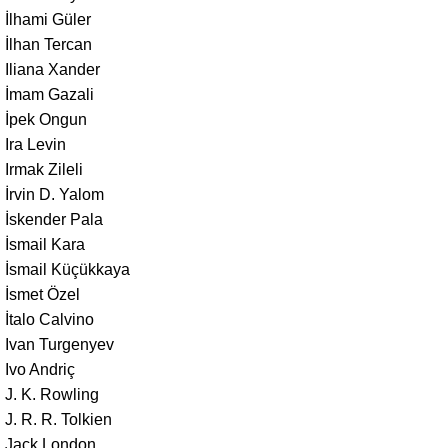
İlhami Güler
İlhan Tercan
Iliana Xander
İmam Gazali
İpek Ongun
Ira Levin
Irmak Zileli
İrvin D. Yalom
İskender Pala
İsmail Kara
İsmail Küçükkaya
İsmet Özel
İtalo Calvino
Ivan Turgenyev
Ivo Andriç
J. K. Rowling
J. R. R. Tolkien
Jack London