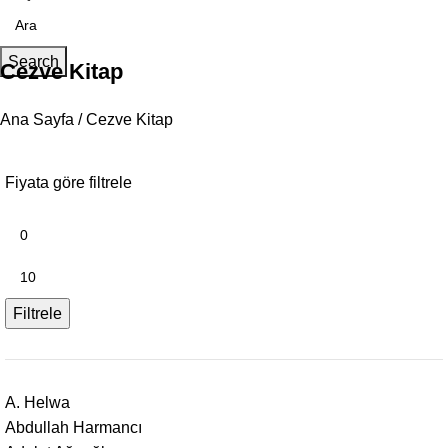
Search
Cezve Kitap
Ana Sayfa
Cezve Kitap
Fiyata göre filtrele
Filtrele
A. Helwa
Abdullah Harmancı