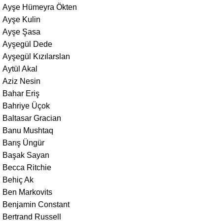
Ayşe Hümeyra Ökten
Ayşe Kulin
Ayşe Şasa
Ayşegül Dede
Ayşegül Kızılarslan
Aytül Akal
Aziz Nesin
Bahar Eriş
Bahriye Üçok
Baltasar Gracian
Banu Mushtaq
Barış Üngür
Başak Sayan
Becca Ritchie
Behiç Ak
Ben Markovits
Benjamin Constant
Bertrand Russell