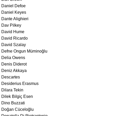
Daniel Defoe
Daniel Keyes
Dante Alighieri
Dav Pilkey
David Hume
David Ricardo
David Szalay
Defne Ongun Müminoğlu
Delia Owens
Denis Diderot
Deniz Akkaya
Descartes
Desiderius Erasmus
Dilara Tekin
Dilek Bilgiç Esen
Dino Buzzati
Doğan Cüceloğlu
Donatella Di Pietrantonio