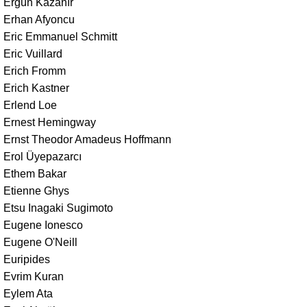
Ergün Kazanır
Erhan Afyoncu
Eric Emmanuel Schmitt
Eric Vuillard
Erich Fromm
Erich Kastner
Erlend Loe
Ernest Hemingway
Ernst Theodor Amadeus Hoffmann
Erol Üyepazarcı
Ethem Bakar
Etienne Ghys
Etsu Inagaki Sugimoto
Eugene Ionesco
Eugene O'Neill
Euripides
Evrim Kuran
Eylem Ata