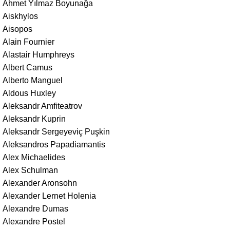
Ahmet Yılmaz Boyunağa
Aiskhylos
Aisopos
Alain Fournier
Alastair Humphreys
Albert Camus
Alberto Manguel
Aldous Huxley
Aleksandr Amfiteatrov
Aleksandr Kuprin
Aleksandr Sergeyeviç Puşkin
Aleksandros Papadiamantis
Alex Michaelides
Alex Schulman
Alexander Aronsohn
Alexander Lernet Holenia
Alexandre Dumas
Alexandre Postel