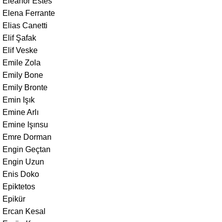
Eleanor Estes
Elena Ferrante
Elias Canetti
Elif Şafak
Elif Veske
Emile Zola
Emily Bone
Emily Bronte
Emin Işık
Emine Arlı
Emine Işınsu
Emre Dorman
Engin Geçtan
Engin Uzun
Enis Doko
Epiktetos
Epikür
Ercan Kesal