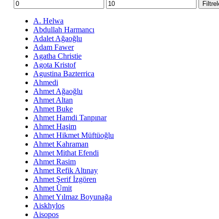
En
En
Filtre
düşük
yüksek
fiyat
fiyat
A. Helwa
Abdullah Harmancı
Adalet Ağaoğlu
Adam Fawer
Agatha Christie
Agota Kristof
Agustina Bazterrica
Ahmedi
Ahmet Ağaoğlu
Ahmet Altan
Ahmet Buke
Ahmet Hamdi Tanpınar
Ahmet Haşim
Ahmet Hikmet Müftüoğlu
Ahmet Kahraman
Ahmet Mithat Efendi
Ahmet Rasim
Ahmet Refik Altınay
Ahmet Şerif İzgören
Ahmet Ümit
Ahmet Yılmaz Boyunağa
Aiskhylos
Aisopos