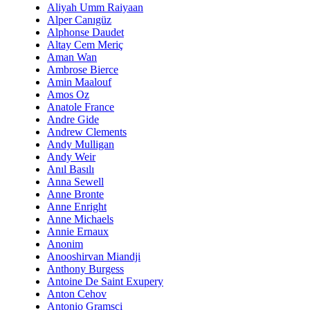
Aliyah Umm Raiyaan
Alper Canıgüz
Alphonse Daudet
Altay Cem Meriç
Aman Wan
Ambrose Bierce
Amin Maalouf
Amos Oz
Anatole France
Andre Gide
Andrew Clements
Andy Mulligan
Andy Weir
Anıl Basılı
Anna Sewell
Anne Bronte
Anne Enright
Anne Michaels
Annie Ernaux
Anonim
Anooshirvan Miandji
Anthony Burgess
Antoine De Saint Exupery
Anton Cehov
Antonio Gramsci