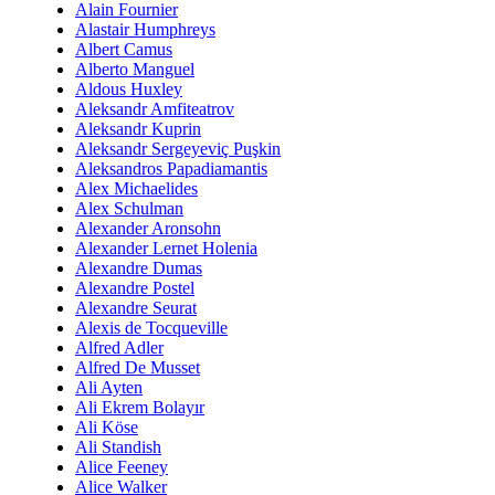
Alain Fournier
Alastair Humphreys
Albert Camus
Alberto Manguel
Aldous Huxley
Aleksandr Amfiteatrov
Aleksandr Kuprin
Aleksandr Sergeyeviç Puşkin
Aleksandros Papadiamantis
Alex Michaelides
Alex Schulman
Alexander Aronsohn
Alexander Lernet Holenia
Alexandre Dumas
Alexandre Postel
Alexandre Seurat
Alexis de Tocqueville
Alfred Adler
Alfred De Musset
Ali Ayten
Ali Ekrem Bolayır
Ali Köse
Ali Standish
Alice Feeney
Alice Walker