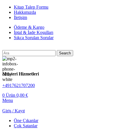
Kitap Talep Formu
Hakkımızda
İletişim
Ödeme & Kargo
İptal & İade Koşulları
Sıkça Sorulan Sorular
Search
Müşteri Hizmetleri
+4917621707200
0
Ürün
0,00
€
Menu
Giriş / Kayıt
Öne Çıkanlar
Çok Satanlar