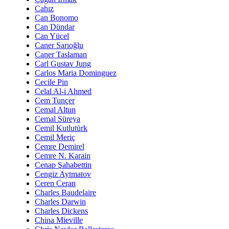
Cahız
Can Bonomo
Can Dündar
Can Yücel
Caner Sarıoğlu
Caner Taslaman
Carl Gustav Jung
Carlos Maria Dominguez
Cecile Pin
Celal Al-i Ahmed
Cem Tunçer
Cemal Altun
Cemal Süreya
Cemil Kutlutürk
Cemil Meriç
Cemre Demirel
Cemre N. Karain
Cenap Şahabettin
Cengiz Aytmatov
Ceren Ceran
Charles Baudelaire
Charles Darwin
Charles Dickens
China Mieville