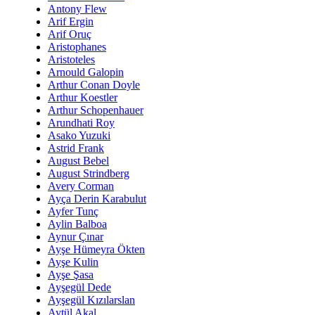
Antony Flew
Arif Ergin
Arif Oruç
Aristophanes
Aristoteles
Arnould Galopin
Arthur Conan Doyle
Arthur Koestler
Arthur Schopenhauer
Arundhati Roy
Asako Yuzuki
Astrid Frank
August Bebel
August Strindberg
Avery Corman
Ayça Derin Karabulut
Ayfer Tunç
Aylin Balboa
Aynur Çınar
Ayşe Hümeyra Ökten
Ayşe Kulin
Ayşe Şasa
Ayşegül Dede
Ayşegül Kızılarslan
Aytül Akal