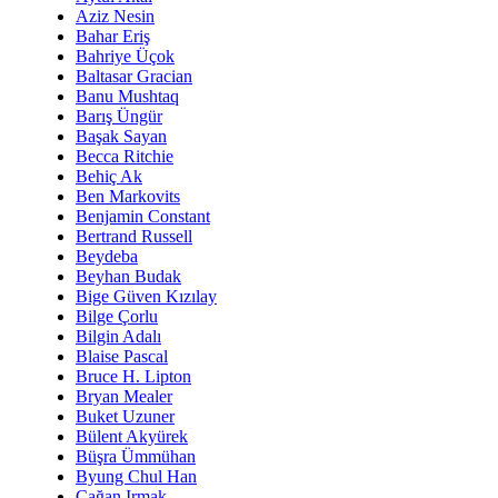
Aziz Nesin
Bahar Eriş
Bahriye Üçok
Baltasar Gracian
Banu Mushtaq
Barış Üngür
Başak Sayan
Becca Ritchie
Behiç Ak
Ben Markovits
Benjamin Constant
Bertrand Russell
Beydeba
Beyhan Budak
Bige Güven Kızılay
Bilge Çorlu
Bilgin Adalı
Blaise Pascal
Bruce H. Lipton
Bryan Mealer
Buket Uzuner
Bülent Akyürek
Büşra Ümmühan
Byung Chul Han
Çağan Irmak