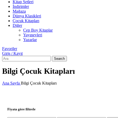
Kitap Setleri
İndirimler
Mağaza
Dünya Klasikleri
Çocuk Kitapları
Diğer
Cep Boy Kitaplar
Yayınevleri
Yazarlar
Favoriler
Giriş / Kayıt
Search
Bilgi Çocuk Kitapları
Ana Sayfa
Bilgi Çocuk Kitapları
Fiyata göre filtrele