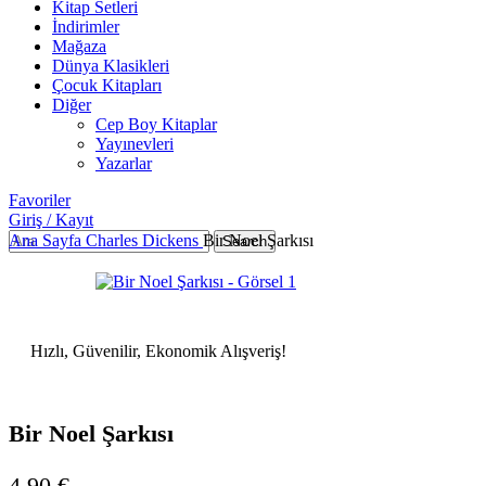
Kitap Setleri
İndirimler
Mağaza
Dünya Klasikleri
Çocuk Kitapları
Diğer
Cep Boy Kitaplar
Yayınevleri
Yazarlar
Favoriler
Giriş / Kayıt
Ana Sayfa
Charles Dickens
Bir Noel Şarkısı
Search
Hızlı, Güvenilir, Ekonomik Alışveriş!
Bir Noel Şarkısı
4,90
€