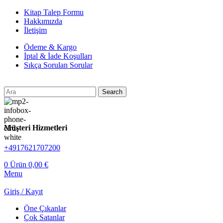
Kitap Talep Formu
Hakkımızda
İletişim
Ödeme & Kargo
İptal & İade Koşulları
Sıkça Sorulan Sorular
Search
Müşteri Hizmetleri
+4917621707200
0
Ürün
0,00
€
Menu
Giriş / Kayıt
Öne Çıkanlar
Çok Satanlar