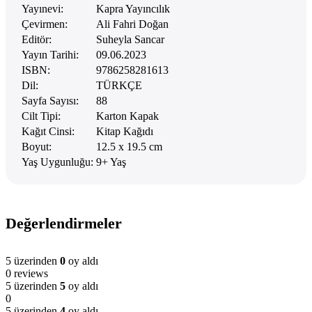
Yayınevi:
Kapra Yayıncılık
Çevirmen:
Ali Fahri Doğan
Editör:
Suheyla Sancar
Yayın Tarihi:
09.06.2023
ISBN:
9786258281613
Dil:
TÜRKÇE
Sayfa Sayısı:
88
Cilt Tipi:
Karton Kapak
Kağıt Cinsi:
Kitap Kağıdı
Boyut:
12.5 x 19.5 cm
Yaş Uygunluğu:
9+ Yaş
Değerlendirmeler
5 üzerinden
0
oy aldı
0 reviews
5 üzerinden
5
oy aldı
0
5 üzerinden
4
oy aldı