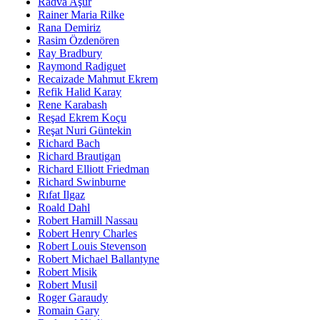
Radva Aşur
Rainer Maria Rilke
Rana Demiriz
Rasim Özdenören
Ray Bradbury
Raymond Radiguet
Recaizade Mahmut Ekrem
Refik Halid Karay
Rene Karabash
Reşad Ekrem Koçu
Reşat Nuri Güntekin
Richard Bach
Richard Brautigan
Richard Elliott Friedman
Richard Swinburne
Rıfat Ilgaz
Roald Dahl
Robert Hamill Nassau
Robert Henry Charles
Robert Louis Stevenson
Robert Michael Ballantyne
Robert Misik
Robert Musil
Roger Garaudy
Romain Gary