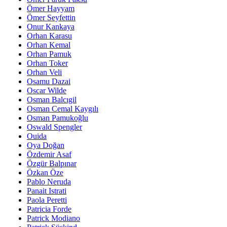
Ömer Hayyam
Ömer Seyfettin
Onur Kankaya
Orhan Karasu
Orhan Kemal
Orhan Pamuk
Orhan Toker
Orhan Veli
Osamu Dazai
Oscar Wilde
Osman Balcıgil
Osman Cemal Kaygılı
Osman Pamukoğlu
Oswald Spengler
Ouida
Oya Doğan
Özdemir Asaf
Özgür Balpınar
Özkan Öze
Pablo Neruda
Panait Istrati
Paola Peretti
Patricia Forde
Patrick Modiano