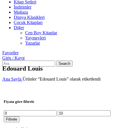
Kitap Setleri
İndirimler
Mağaza
Dünya Klasikleri
Çocuk Kitapları
Diğer
Cep Boy Kitaplar
Yayınevleri
Yazarlar
Favoriler
Giriş / Kayıt
Search
Edouard Louis
Ana Sayfa
Ürünler “Edouard Louis” olarak etiketlendi
Fiyata göre filtrele
En
En
düşük
yüksek
Filtrele
fiyat
fiyat