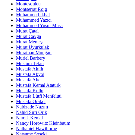
Montesquieu
Montserrat Roig
Muhammed İkbal
Muhammed Yazıcı
Muhammed Yusuf Musa
Murat Çatal
Murat Çavga
Murat Menteş
Murat Uyurkulak
Murathan Mungan
Muriel Barbery
Müslüm Tekin
Mustafa Akıllı
Mustafa Akyol
Mustafa Alıcı
Mustafa Kemal Atatürk
Mustafa Kutlu
Mustafa Lütfi Menfeluti
Mustafa Orakçı
Nabizade Nazım
Nahid Sırrı Örik
Namık Kemal
Nancy Horowitz Kleinbaum
Nathaniel Hawthorne
Natsume Soseki