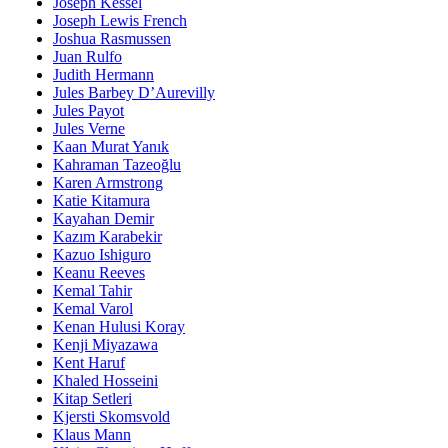
Joseph Kessel
Joseph Lewis French
Joshua Rasmussen
Juan Rulfo
Judith Hermann
Jules Barbey D’Aurevilly
Jules Payot
Jules Verne
Kaan Murat Yanık
Kahraman Tazeoğlu
Karen Armstrong
Katie Kitamura
Kayahan Demir
Kazım Karabekir
Kazuo Ishiguro
Keanu Reeves
Kemal Tahir
Kemal Varol
Kenan Hulusi Koray
Kenji Miyazawa
Kent Haruf
Khaled Hosseini
Kitap Setleri
Kjersti Skomsvold
Klaus Mann