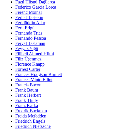
Fazıl Hüsnü Dağlarca
Federico Garcia Lorca
Ferenc Molnar
Ferhat Taştekin
Feridüddin Attar
Ferit Edgü
Fernanda Trias
Fernando Pessoa
Feryal Taslaman
Feyyaz Yiğit
Filibeli Ahmed Hilmi
Filiz Üşenmez
Florence Knapp
Forrest Carter
Frances Hodgson Burnett
Frances Minto Elliot
Francis Bacon
Frank Baum
Frank Herbert
Frank Thilly
Franz Kafka
Fredrik Backman
Freida Mcfadden
Friedrich Engels
Friedrich Nietzsche