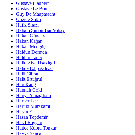
Gustave Flaubert
Gustave Le Bon
Guy De Maupassant
Güzide Sabri
Hafız Şirazi
Haham Şimon Bar Yohay
Hakan Günday
Hakan Kağan
Hakan Mengüç
Haldun Dormen
Haldun Taner
Halid Ziya Uşaklıgil
Halide Edip Adıvar
Halil Cibran
Halit Ertuğrul
Han Kang
Hannah Gold
Hanya Yanagihara
Harper Lee
Haruki Murakami
Hasan Er
Hasan Topdemir
Hasif Rayyan
Hatice Kübra Tongar
Havva Sancar