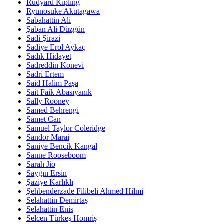
Rudyard Kipling
Ryūnosuke Akutagawa
Sabahattin Ali
Şaban Ali Düzgün
Sadi Şirazi
Sadiye Erol Aykaç
Sadık Hidayet
Sadreddin Konevi
Sadri Ertem
Said Halim Paşa
Sait Faik Abasıyanık
Sally Rooney
Samed Behrengi
Samet Can
Samuel Taylor Coleridge
Sandor Marai
Saniye Bencik Kangal
Sanne Rooseboom
Sarah Jio
Saygın Ersin
Şaziye Karlıklı
Şehbenderzade Filibeli Ahmed Hilmi
Selahattin Demirtaş
Selahattin Enis
Selcen Türkeş Homriş