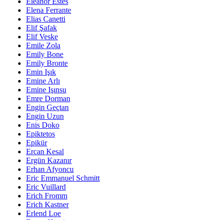
Eleanor Estes
Elena Ferrante
Elias Canetti
Elif Şafak
Elif Veske
Emile Zola
Emily Bone
Emily Bronte
Emin Işık
Emine Arlı
Emine Işınsu
Emre Dorman
Engin Geçtan
Engin Uzun
Enis Doko
Epiktetos
Epikür
Ercan Kesal
Ergün Kazanır
Erhan Afyoncu
Eric Emmanuel Schmitt
Eric Vuillard
Erich Fromm
Erich Kastner
Erlend Loe