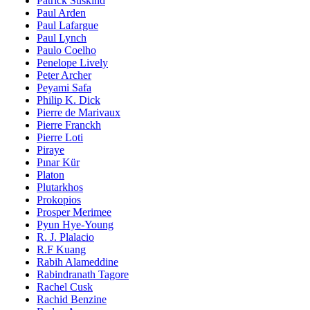
Patrick Süskind
Paul Arden
Paul Lafargue
Paul Lynch
Paulo Coelho
Penelope Lively
Peter Archer
Peyami Safa
Philip K. Dick
Pierre de Marivaux
Pierre Franckh
Pierre Loti
Piraye
Pınar Kür
Platon
Plutarkhos
Prokopios
Prosper Merimee
Pyun Hye-Young
R. J. Plalacio
R.F Kuang
Rabih Alameddine
Rabindranath Tagore
Rachel Cusk
Rachid Benzine