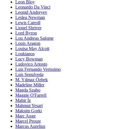
Leon Bloy
Leonardo Da Vinci
Leonid Andreyev
Leslea Newman
Lewis Carroll
Lionel Shriver
Lord Byron
Lou Andreas Salome
Louis Aragon
Louisa May Alcott
Loukianos
Lucy Bowman
Ludovico Ariosto
Luis Fernando Verissimo
Luis Sepulveda
M. Yılmaz Özbek
Madeline Miller
Magda Szabo
Maggie O'Farrell
Mahir İz
Mahmut Yesari
Maksim Gorki
Marc Auge
Marcel Proust
Marcus Aurelius