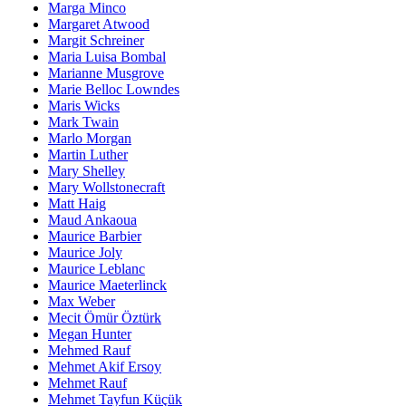
Marga Minco
Margaret Atwood
Margit Schreiner
Maria Luisa Bombal
Marianne Musgrove
Marie Belloc Lowndes
Maris Wicks
Mark Twain
Marlo Morgan
Martin Luther
Mary Shelley
Mary Wollstonecraft
Matt Haig
Maud Ankaoua
Maurice Barbier
Maurice Joly
Maurice Leblanc
Maurice Maeterlinck
Max Weber
Mecit Ömür Öztürk
Megan Hunter
Mehmed Rauf
Mehmet Akif Ersoy
Mehmet Rauf
Mehmet Tayfun Küçük