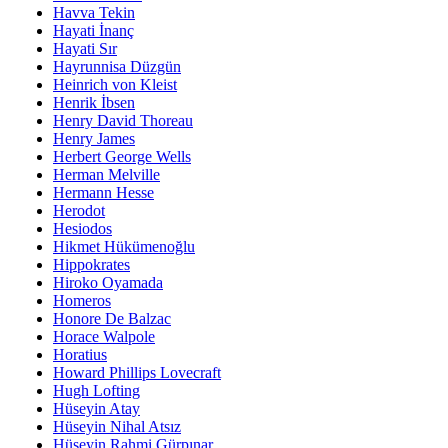
Havva Tekin
Hayati İnanç
Hayati Sır
Hayrunnisa Düzgün
Heinrich von Kleist
Henrik İbsen
Henry David Thoreau
Henry James
Herbert George Wells
Herman Melville
Hermann Hesse
Herodot
Hesiodos
Hikmet Hükümenoğlu
Hippokrates
Hiroko Oyamada
Homeros
Honore De Balzac
Horace Walpole
Horatius
Howard Phillips Lovecraft
Hugh Lofting
Hüseyin Atay
Hüseyin Nihal Atsız
Hüseyin Rahmi Gürpınar