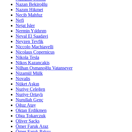
Nazan Bekiroğlu
Nazım Hikmet
Necib Mahfuz
Nefi
Nejat İşler
Nermin Yıldırım
Neval El Saadavi
Neyzen Tevfik
Niccolo Machiavelli
Nicolaus Copernicus
Nikola Tesla
Nikos Kazancakis
Nilhan Osmanoğlu Vatansever
Nizamül Mülk
Novalis
Nüket Aşkın
Nuriye Çeleğen
Nuriye Ortaylı
Nurullah Genç
Oğuz Atay
Oktan Erdikmen
Olga Tokarczuk
Oliver Sacks
Ömer Faruk Araz
Ömer Faruk Paksu