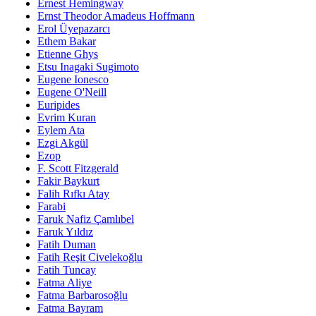
Ernest Hemingway
Ernst Theodor Amadeus Hoffmann
Erol Üyepazarcı
Ethem Bakar
Etienne Ghys
Etsu Inagaki Sugimoto
Eugene Ionesco
Eugene O'Neill
Euripides
Evrim Kuran
Eylem Ata
Ezgi Akgül
Ezop
F. Scott Fitzgerald
Fakir Baykurt
Falih Rıfkı Atay
Farabi
Faruk Nafiz Çamlıbel
Faruk Yıldız
Fatih Duman
Fatih Reşit Civelekoğlu
Fatih Tuncay
Fatma Aliye
Fatma Barbarosoğlu
Fatma Bayram