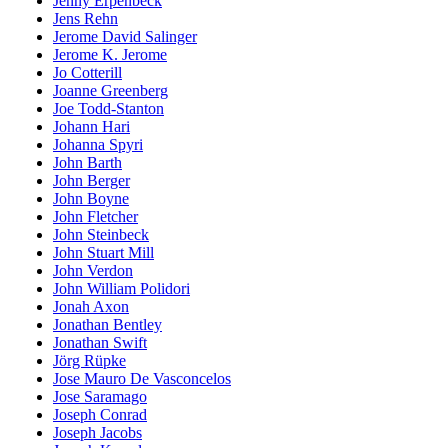
Jenny Erpenbeck
Jens Rehn
Jerome David Salinger
Jerome K. Jerome
Jo Cotterill
Joanne Greenberg
Joe Todd-Stanton
Johann Hari
Johanna Spyri
John Barth
John Berger
John Boyne
John Fletcher
John Steinbeck
John Stuart Mill
John Verdon
John William Polidori
Jonah Axon
Jonathan Bentley
Jonathan Swift
Jörg Rüpke
Jose Mauro De Vasconcelos
Jose Saramago
Joseph Conrad
Joseph Jacobs