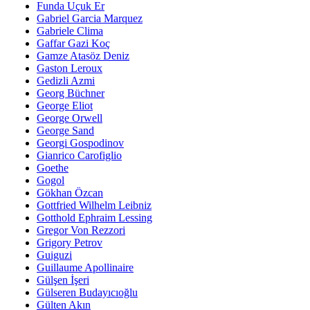
Funda Uçuk Er
Gabriel Garcia Marquez
Gabriele Clima
Gaffar Gazi Koç
Gamze Atasöz Deniz
Gaston Leroux
Gedizli Azmi
Georg Büchner
George Eliot
George Orwell
George Sand
Georgi Gospodinov
Gianrico Carofiglio
Goethe
Gogol
Gökhan Özcan
Gottfried Wilhelm Leibniz
Gotthold Ephraim Lessing
Gregor Von Rezzori
Grigory Petrov
Guiguzi
Guillaume Apollinaire
Gülşen İşeri
Gülseren Budayıcıoğlu
Gülten Akın