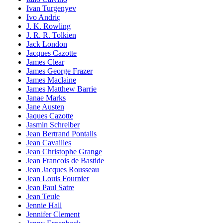
Ivan Turgenyev
Ivo Andriç
J. K. Rowling
J. R. R. Tolkien
Jack London
Jacques Cazotte
James Clear
James George Frazer
James Maclaine
James Matthew Barrie
Janae Marks
Jane Austen
Jaques Cazotte
Jasmin Schreiber
Jean Bertrand Pontalis
Jean Cavailles
Jean Christophe Grange
Jean Francois de Bastide
Jean Jacques Rousseau
Jean Louis Fournier
Jean Paul Satre
Jean Teule
Jennie Hall
Jennifer Clement