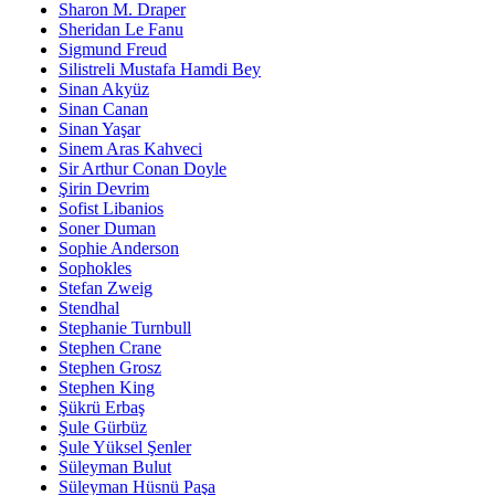
Sharon M. Draper
Sheridan Le Fanu
Sigmund Freud
Silistreli Mustafa Hamdi Bey
Sinan Akyüz
Sinan Canan
Sinan Yaşar
Sinem Aras Kahveci
Sir Arthur Conan Doyle
Şirin Devrim
Sofist Libanios
Soner Duman
Sophie Anderson
Sophokles
Stefan Zweig
Stendhal
Stephanie Turnbull
Stephen Crane
Stephen Grosz
Stephen King
Şükrü Erbaş
Şule Gürbüz
Şule Yüksel Şenler
Süleyman Bulut
Süleyman Hüsnü Paşa