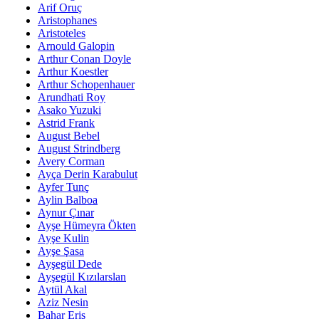
Arif Oruç
Aristophanes
Aristoteles
Arnould Galopin
Arthur Conan Doyle
Arthur Koestler
Arthur Schopenhauer
Arundhati Roy
Asako Yuzuki
Astrid Frank
August Bebel
August Strindberg
Avery Corman
Ayça Derin Karabulut
Ayfer Tunç
Aylin Balboa
Aynur Çınar
Ayşe Hümeyra Ökten
Ayşe Kulin
Ayşe Şasa
Ayşegül Dede
Ayşegül Kızılarslan
Aytül Akal
Aziz Nesin
Bahar Eriş