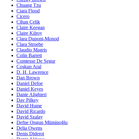
Chuang Tzu
Ciara Flood
Cicero
Cihan Çelik
Claire Keegan
Claire Kilroy
Clara Dupont-Monod
Clara Stroebe
Claudio Magris
Colin Barrett
Comtesse De Segur
Coşkun Aral
D. H. Lawrence
Dan Brown
Daniel Defoe
Daniel Keyes
Dante Alighieri
Dav Pilkey
David Hume
David Ricardo
David Szalay
Defne Ongun Müminoğlu
Delia Owens
Denis Diderot