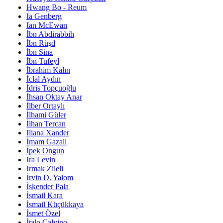
Hwang Bo - Reum
Ia Genberg
Ian McEwan
İbn Abdirabbih
İbn Rüşd
İbn Sina
İbn Tufeyl
İbrahim Kalın
İclal Aydın
İdris Topçuoğlu
İhsan Oktay Anar
İlber Ortaylı
İlhami Güler
İlhan Tercan
Iliana Xander
İmam Gazali
İpek Ongun
Ira Levin
Irmak Zileli
İrvin D. Yalom
İskender Pala
İsmail Kara
İsmail Küçükkaya
İsmet Özel
İtalo Calvino