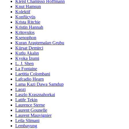
Kleist Chamisso Hoffmann
Knut Hamsun
Kolektif
Konfüçyüs
Krista Ritchie
Kristin Hannah
Kritovulos
Ksenophon
Kuran Araştırmaları Grubu
Kürşat Demirci
Kutlu Akalın
Kyoka İzumi
L. J. Shen
La Fontaine
Laetitia Colombani
Lafcadio Hearn
Lama Kazi Dawa Samdup
Laozi
Laszlo Krasznahorkai
Latife Tekin
Laurence Sterne
Laurent Gounelle
Laurent Mauvignier
Leila Slimani
Lembayung