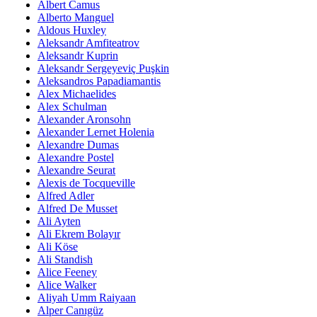
Albert Camus
Alberto Manguel
Aldous Huxley
Aleksandr Amfiteatrov
Aleksandr Kuprin
Aleksandr Sergeyeviç Puşkin
Aleksandros Papadiamantis
Alex Michaelides
Alex Schulman
Alexander Aronsohn
Alexander Lernet Holenia
Alexandre Dumas
Alexandre Postel
Alexandre Seurat
Alexis de Tocqueville
Alfred Adler
Alfred De Musset
Ali Ayten
Ali Ekrem Bolayır
Ali Köse
Ali Standish
Alice Feeney
Alice Walker
Aliyah Umm Raiyaan
Alper Canıgüz