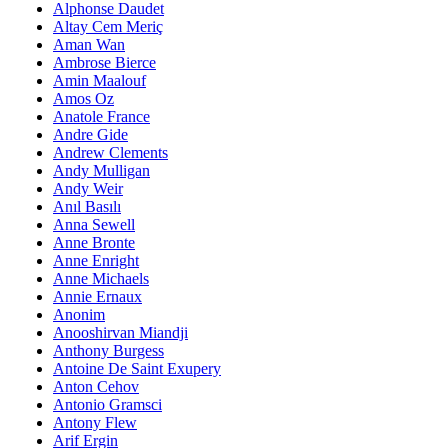
Alphonse Daudet
Altay Cem Meriç
Aman Wan
Ambrose Bierce
Amin Maalouf
Amos Oz
Anatole France
Andre Gide
Andrew Clements
Andy Mulligan
Andy Weir
Anıl Basılı
Anna Sewell
Anne Bronte
Anne Enright
Anne Michaels
Annie Ernaux
Anonim
Anooshirvan Miandji
Anthony Burgess
Antoine De Saint Exupery
Anton Cehov
Antonio Gramsci
Antony Flew
Arif Ergin