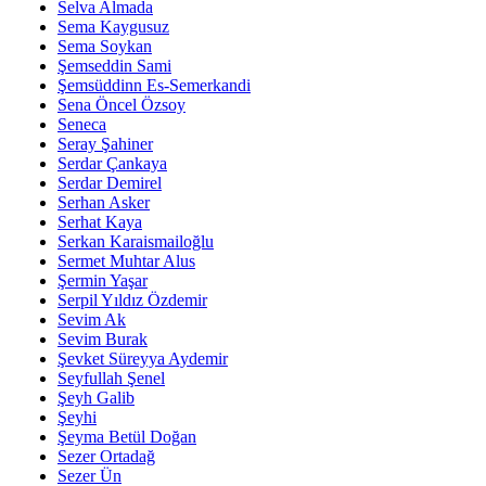
Selva Almada
Sema Kaygusuz
Sema Soykan
Şemseddin Sami
Şemsüddinn Es-Semerkandi
Sena Öncel Özsoy
Seneca
Seray Şahiner
Serdar Çankaya
Serdar Demirel
Serhan Asker
Serhat Kaya
Serkan Karaismailoğlu
Sermet Muhtar Alus
Şermin Yaşar
Serpil Yıldız Özdemir
Sevim Ak
Sevim Burak
Şevket Süreyya Aydemir
Seyfullah Şenel
Şeyh Galib
Şeyhi
Şeyma Betül Doğan
Sezer Ortadağ
Sezer Ün