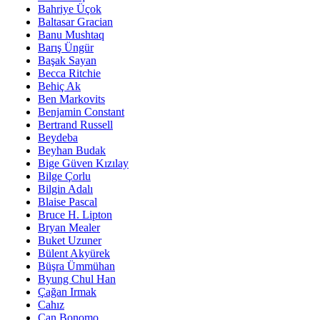
Bahriye Üçok
Baltasar Gracian
Banu Mushtaq
Barış Üngür
Başak Sayan
Becca Ritchie
Behiç Ak
Ben Markovits
Benjamin Constant
Bertrand Russell
Beydeba
Beyhan Budak
Bige Güven Kızılay
Bilge Çorlu
Bilgin Adalı
Blaise Pascal
Bruce H. Lipton
Bryan Mealer
Buket Uzuner
Bülent Akyürek
Büşra Ümmühan
Byung Chul Han
Çağan Irmak
Cahız
Can Bonomo