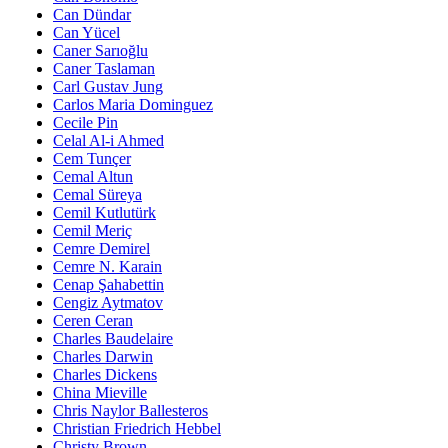
Can Dündar
Can Yücel
Caner Sarıoğlu
Caner Taslaman
Carl Gustav Jung
Carlos Maria Dominguez
Cecile Pin
Celal Al-i Ahmed
Cem Tunçer
Cemal Altun
Cemal Süreya
Cemil Kutlutürk
Cemil Meriç
Cemre Demirel
Cemre N. Karain
Cenap Şahabettin
Cengiz Aytmatov
Ceren Ceran
Charles Baudelaire
Charles Darwin
Charles Dickens
China Mieville
Chris Naylor Ballesteros
Christian Friedrich Hebbel
Christy Brown