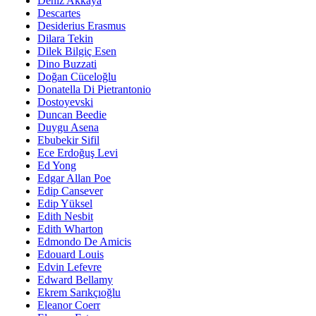
Deniz Akkaya
Descartes
Desiderius Erasmus
Dilara Tekin
Dilek Bilgiç Esen
Dino Buzzati
Doğan Cüceloğlu
Donatella Di Pietrantonio
Dostoyevski
Duncan Beedie
Duygu Asena
Ebubekir Sifil
Ece Erdoğuş Levi
Ed Yong
Edgar Allan Poe
Edip Cansever
Edip Yüksel
Edith Nesbit
Edith Wharton
Edmondo De Amicis
Edouard Louis
Edvin Lefevre
Edward Bellamy
Ekrem Sarıkçıoğlu
Eleanor Coerr