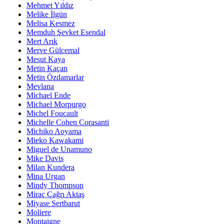
Mehmet Yıldız
Melike İlgün
Melisa Kesmez
Memduh Şevket Esendal
Mert Arık
Merve Gülcemal
Mesut Kaya
Metin Kaçan
Metin Özdamarlar
Mevlana
Michael Ende
Michael Morpurgo
Michel Foucault
Michelle Cohen Corasanti
Michiko Aoyama
Mieko Kawakami
Miguel de Unamuno
Mike Davis
Milan Kundera
Mina Urgan
Mindy Thompson
Miraç Çağrı Aktaş
Miyase Sertbarut
Moliere
Montaigne