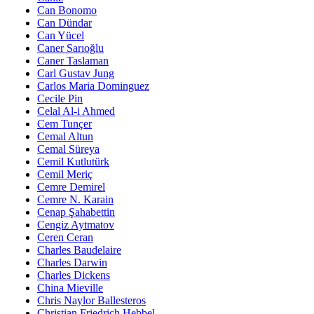
Can Bonomo
Can Dündar
Can Yücel
Caner Sarıoğlu
Caner Taslaman
Carl Gustav Jung
Carlos Maria Dominguez
Cecile Pin
Celal Al-i Ahmed
Cem Tunçer
Cemal Altun
Cemal Süreya
Cemil Kutlutürk
Cemil Meriç
Cemre Demirel
Cemre N. Karain
Cenap Şahabettin
Cengiz Aytmatov
Ceren Ceran
Charles Baudelaire
Charles Darwin
Charles Dickens
China Mieville
Chris Naylor Ballesteros
Christian Friedrich Hebbel