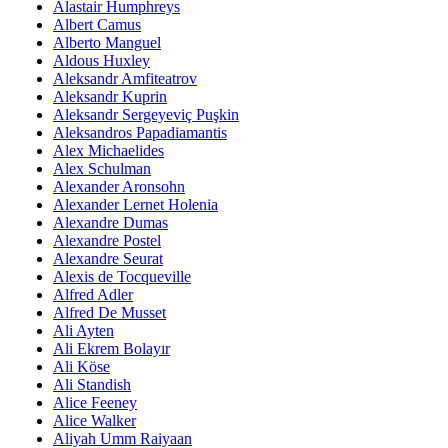
Alastair Humphreys
Albert Camus
Alberto Manguel
Aldous Huxley
Aleksandr Amfiteatrov
Aleksandr Kuprin
Aleksandr Sergeyeviç Puşkin
Aleksandros Papadiamantis
Alex Michaelides
Alex Schulman
Alexander Aronsohn
Alexander Lernet Holenia
Alexandre Dumas
Alexandre Postel
Alexandre Seurat
Alexis de Tocqueville
Alfred Adler
Alfred De Musset
Ali Ayten
Ali Ekrem Bolayır
Ali Köse
Ali Standish
Alice Feeney
Alice Walker
Aliyah Umm Raiyaan