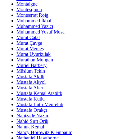
Montaigne
Montesquieu
Montserrat Roig
Muhammed İkbal
Muhammed Yazıcı
Muhammed Yusuf Musa
Murat Çatal
Murat Çavga
Murat Menteş
Murat Uyurkulak
Murathan Mungan
Muriel Barbery
Müslüm Tekin
Mustafa Akıllı
Mustafa Akyol
Mustafa Alıcı
Mustafa Kemal Atatürk
Mustafa Kutlu
Mustafa Lütfi Menfeluti
Mustafa Orakçı
Nabizade Nazım
Nahid Sırrı Örik
Namık Kemal
Nancy Horowitz Kleinbaum
Nathaniel Hawthorne