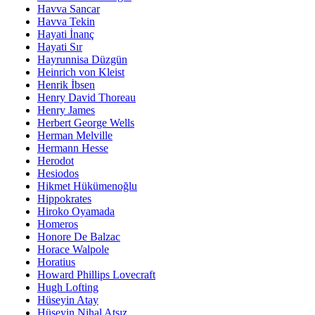
Havva Sancar
Havva Tekin
Hayati İnanç
Hayati Sır
Hayrunnisa Düzgün
Heinrich von Kleist
Henrik İbsen
Henry David Thoreau
Henry James
Herbert George Wells
Herman Melville
Hermann Hesse
Herodot
Hesiodos
Hikmet Hükümenoğlu
Hippokrates
Hiroko Oyamada
Homeros
Honore De Balzac
Horace Walpole
Horatius
Howard Phillips Lovecraft
Hugh Lofting
Hüseyin Atay
Hüseyin Nihal Atsız