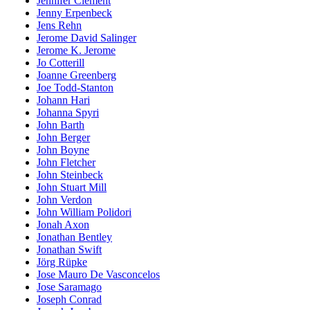
Jennifer Clement
Jenny Erpenbeck
Jens Rehn
Jerome David Salinger
Jerome K. Jerome
Jo Cotterill
Joanne Greenberg
Joe Todd-Stanton
Johann Hari
Johanna Spyri
John Barth
John Berger
John Boyne
John Fletcher
John Steinbeck
John Stuart Mill
John Verdon
John William Polidori
Jonah Axon
Jonathan Bentley
Jonathan Swift
Jörg Rüpke
Jose Mauro De Vasconcelos
Jose Saramago
Joseph Conrad