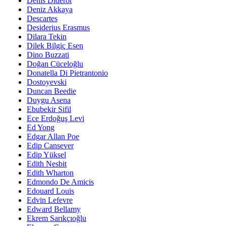
Denis Diderot
Deniz Akkaya
Descartes
Desiderius Erasmus
Dilara Tekin
Dilek Bilgiç Esen
Dino Buzzati
Doğan Cüceloğlu
Donatella Di Pietrantonio
Dostoyevski
Duncan Beedie
Duygu Asena
Ebubekir Sifil
Ece Erdoğuş Levi
Ed Yong
Edgar Allan Poe
Edip Cansever
Edip Yüksel
Edith Nesbit
Edith Wharton
Edmondo De Amicis
Edouard Louis
Edvin Lefevre
Edward Bellamy
Ekrem Sarıkçıoğlu