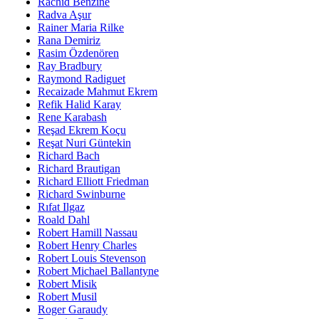
Rachid Benzine
Radva Aşur
Rainer Maria Rilke
Rana Demiriz
Rasim Özdenören
Ray Bradbury
Raymond Radiguet
Recaizade Mahmut Ekrem
Refik Halid Karay
Rene Karabash
Reşad Ekrem Koçu
Reşat Nuri Güntekin
Richard Bach
Richard Brautigan
Richard Elliott Friedman
Richard Swinburne
Rıfat Ilgaz
Roald Dahl
Robert Hamill Nassau
Robert Henry Charles
Robert Louis Stevenson
Robert Michael Ballantyne
Robert Misik
Robert Musil
Roger Garaudy