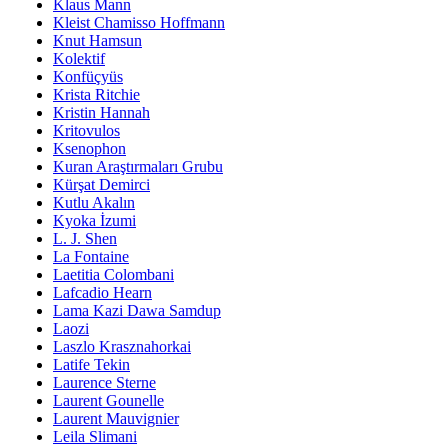
Klaus Mann
Kleist Chamisso Hoffmann
Knut Hamsun
Kolektif
Konfüçyüs
Krista Ritchie
Kristin Hannah
Kritovulos
Ksenophon
Kuran Araştırmaları Grubu
Kürşat Demirci
Kutlu Akalın
Kyoka İzumi
L. J. Shen
La Fontaine
Laetitia Colombani
Lafcadio Hearn
Lama Kazi Dawa Samdup
Laozi
Laszlo Krasznahorkai
Latife Tekin
Laurence Sterne
Laurent Gounelle
Laurent Mauvignier
Leila Slimani