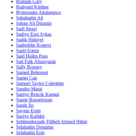
Romain Gary
Rudyard Kipling
Ryūnosuke Akutagawa
Sabahattin Ali
Şaban Ali Düzgün
Sadi Şirazi
Sadiye Erol Aykaç
Sadık Hidayet
Sadreddin Konevi
Sadri Ertem
Said Halim Paşa
Sait Faik Abasıyanık
Sally Rooney
Samed Behrengi
Samet Can
Samuel Taylor Coleridge
Sandor Marai
Saniye Bencik Kangal
Sanne Rooseboom
Sarah Jio
Saygın Ersin
Şaziye Karlıklı
Şehbenderzade Filibeli Ahmed Hilmi
Selahattin Demirtaş
Selahattin Enis