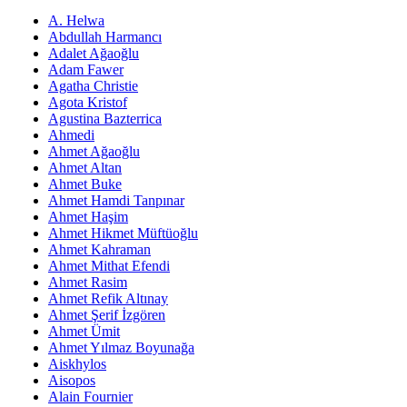
A. Helwa
Abdullah Harmancı
Adalet Ağaoğlu
Adam Fawer
Agatha Christie
Agota Kristof
Agustina Bazterrica
Ahmedi
Ahmet Ağaoğlu
Ahmet Altan
Ahmet Buke
Ahmet Hamdi Tanpınar
Ahmet Haşim
Ahmet Hikmet Müftüoğlu
Ahmet Kahraman
Ahmet Mithat Efendi
Ahmet Rasim
Ahmet Refik Altınay
Ahmet Şerif İzgören
Ahmet Ümit
Ahmet Yılmaz Boyunağa
Aiskhylos
Aisopos
Alain Fournier