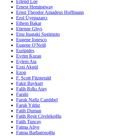
Erlend Loe
Ernest Hemingway
Ernst Theodor Amadeus Hoffmann
Erol Üyepazarcı
Ethem Bakar
Etienne Ghys
Etsu Inagaki Sugimoto
Eugene Ionesco
Eugene O'Neill
Euripides
Evrim Kuran
Eylem Ata
Ezgi Akgül
Ezop
F. Scott Fitzgerald
Fakir Baykurt
Falih Rıfkı Atay
Farabi
Faruk Nafiz Çamlıbel
Faruk Yıldız
Fatih Duman
Fatih Reşit Civelekoğlu
Fatih Tuncay
Fatma Aliye
Fatma Barbarosoğlu