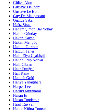
Gülten Akın
Gustave Flaubert
Gustave Le Bon
Guy De Maupassant
Güzide Sabri
Hafız Şirazi
Haham Şimon Bar Yohay
Hakan Günday
Hakan Kağan
Hakan Mengüç
Haldun Dormen
Haldun Taner
Halid Ziya Uşaklıgil
Halide Edip Adıvar
Halil Cibran
Halit Ertuğrul
Han Kang
Hannah Gold
Hanya Yanagihara
Harper Lee
Haruki Murakami
Hasan Er
Hasan Topdemir
Hasif Rayyan
Hatice Kübra Tongar