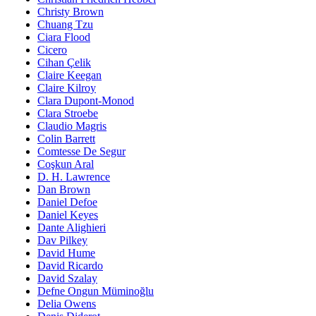
Christy Brown
Chuang Tzu
Ciara Flood
Cicero
Cihan Çelik
Claire Keegan
Claire Kilroy
Clara Dupont-Monod
Clara Stroebe
Claudio Magris
Colin Barrett
Comtesse De Segur
Coşkun Aral
D. H. Lawrence
Dan Brown
Daniel Defoe
Daniel Keyes
Dante Alighieri
Dav Pilkey
David Hume
David Ricardo
David Szalay
Defne Ongun Müminoğlu
Delia Owens