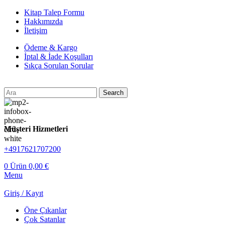
Kitap Talep Formu
Hakkımızda
İletişim
Ödeme & Kargo
İptal & İade Koşulları
Sıkça Sorulan Sorular
Search
Müşteri Hizmetleri
+4917621707200
0
Ürün
0,00
€
Menu
Giriş / Kayıt
Öne Çıkanlar
Çok Satanlar