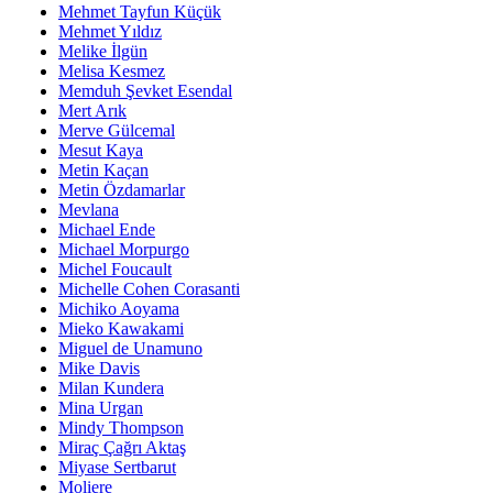
Mehmet Tayfun Küçük
Mehmet Yıldız
Melike İlgün
Melisa Kesmez
Memduh Şevket Esendal
Mert Arık
Merve Gülcemal
Mesut Kaya
Metin Kaçan
Metin Özdamarlar
Mevlana
Michael Ende
Michael Morpurgo
Michel Foucault
Michelle Cohen Corasanti
Michiko Aoyama
Mieko Kawakami
Miguel de Unamuno
Mike Davis
Milan Kundera
Mina Urgan
Mindy Thompson
Miraç Çağrı Aktaş
Miyase Sertbarut
Moliere