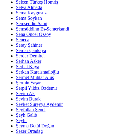
Selcen Türkeş Homriş
Selva Almada
Sema Kaygusuz
Sema Soykan
Şemseddin Sami
Şemsüddinn Es-Semerkandi
Sena Öncel Özsoy
Seneca
Seray Şahiner
Serdar Çankaya
Serdar Demirel
Serhan Asker
Serhat Kaya
Serkan Karaismailoğlu
Sermet Muhtar Alus
Şermin Yaşar
Serpil Yıldız Özdemir
Sevim Ak
Sevim Burak
Şevket Süreyya Aydemir
Seyfullah Şenel
Şeyh Galib
Şeyhi
Şeyma Betül Doğan
Sezer Ortadağ