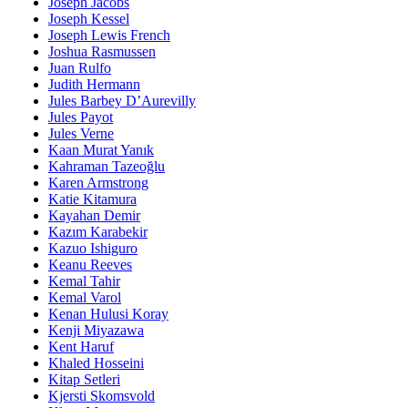
Joseph Jacobs
Joseph Kessel
Joseph Lewis French
Joshua Rasmussen
Juan Rulfo
Judith Hermann
Jules Barbey D’Aurevilly
Jules Payot
Jules Verne
Kaan Murat Yanık
Kahraman Tazeoğlu
Karen Armstrong
Katie Kitamura
Kayahan Demir
Kazım Karabekir
Kazuo Ishiguro
Keanu Reeves
Kemal Tahir
Kemal Varol
Kenan Hulusi Koray
Kenji Miyazawa
Kent Haruf
Khaled Hosseini
Kitap Setleri
Kjersti Skomsvold