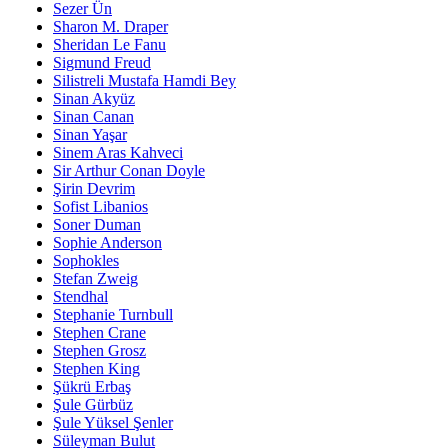
Sezer Ün
Sharon M. Draper
Sheridan Le Fanu
Sigmund Freud
Silistreli Mustafa Hamdi Bey
Sinan Akyüz
Sinan Canan
Sinan Yaşar
Sinem Aras Kahveci
Sir Arthur Conan Doyle
Şirin Devrim
Sofist Libanios
Soner Duman
Sophie Anderson
Sophokles
Stefan Zweig
Stendhal
Stephanie Turnbull
Stephen Crane
Stephen Grosz
Stephen King
Şükrü Erbaş
Şule Gürbüz
Şule Yüksel Şenler
Süleyman Bulut