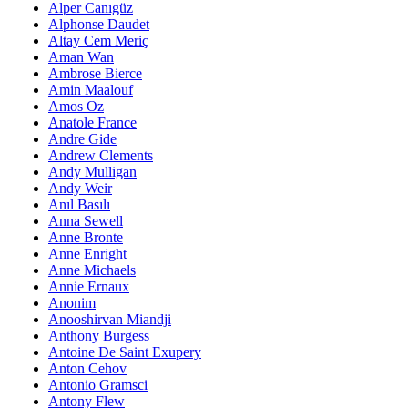
Alper Canıgüz
Alphonse Daudet
Altay Cem Meriç
Aman Wan
Ambrose Bierce
Amin Maalouf
Amos Oz
Anatole France
Andre Gide
Andrew Clements
Andy Mulligan
Andy Weir
Anıl Basılı
Anna Sewell
Anne Bronte
Anne Enright
Anne Michaels
Annie Ernaux
Anonim
Anooshirvan Miandji
Anthony Burgess
Antoine De Saint Exupery
Anton Cehov
Antonio Gramsci
Antony Flew