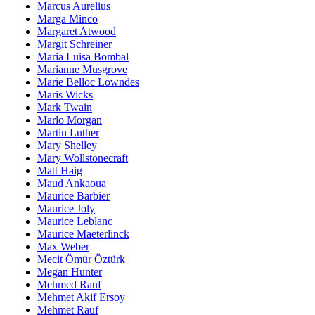
Marcus Aurelius
Marga Minco
Margaret Atwood
Margit Schreiner
Maria Luisa Bombal
Marianne Musgrove
Marie Belloc Lowndes
Maris Wicks
Mark Twain
Marlo Morgan
Martin Luther
Mary Shelley
Mary Wollstonecraft
Matt Haig
Maud Ankaoua
Maurice Barbier
Maurice Joly
Maurice Leblanc
Maurice Maeterlinck
Max Weber
Mecit Ömür Öztürk
Megan Hunter
Mehmed Rauf
Mehmet Akif Ersoy
Mehmet Rauf