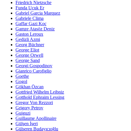
Friedrich Nietzsche
Funda Uçuk Er
Gabriel Garcia Marquez
Gabriele Clima
Gaffar Gazi Koç
Gamze Atasöz Deniz
Gaston Leroux
Gedizli Azmi
Georg Büchner
George Eliot
George Orwell
George Sand
Georgi Gospodinov
Gianrico Carofiglio
Goethe
Gogol
Gökhan Özcan
Gottfried Wilhelm Leibniz
Gotthold Ephraim Lessing
Gregor Von Rezzori
Grigory Petrov
Guiguzi
Guillaume Apollinaire
Gülşen İşeri
Gülseren Budayıcıoğlu