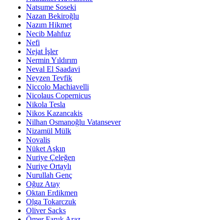
Natsume Soseki
Nazan Bekiroğlu
Nazım Hikmet
Necib Mahfuz
Nefi
Nejat İşler
Nermin Yıldırım
Neval El Saadavi
Neyzen Tevfik
Niccolo Machiavelli
Nicolaus Copernicus
Nikola Tesla
Nikos Kazancakis
Nilhan Osmanoğlu Vatansever
Nizamül Mülk
Novalis
Nüket Aşkın
Nuriye Çeleğen
Nuriye Ortaylı
Nurullah Genç
Oğuz Atay
Oktan Erdikmen
Olga Tokarczuk
Oliver Sacks
Ömer Faruk Araz