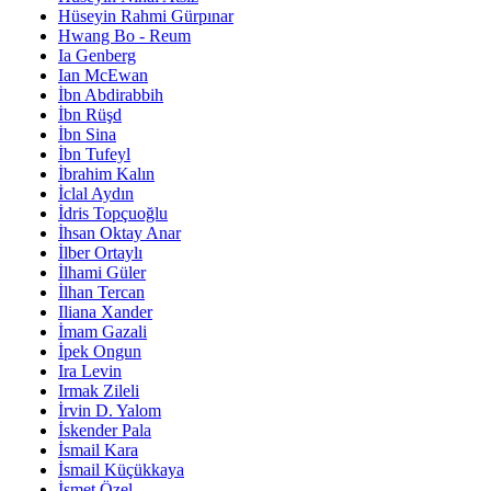
Hüseyin Rahmi Gürpınar
Hwang Bo - Reum
Ia Genberg
Ian McEwan
İbn Abdirabbih
İbn Rüşd
İbn Sina
İbn Tufeyl
İbrahim Kalın
İclal Aydın
İdris Topçuoğlu
İhsan Oktay Anar
İlber Ortaylı
İlhami Güler
İlhan Tercan
Iliana Xander
İmam Gazali
İpek Ongun
Ira Levin
Irmak Zileli
İrvin D. Yalom
İskender Pala
İsmail Kara
İsmail Küçükkaya
İsmet Özel