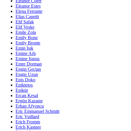
Eleanor Coerr
Eleanor Estes
Elena Ferrante
Elias Canetti
Elif Şafak
Elif Veske
Emile Zola
Emily Bone
Emily Bronte
Emin Işık
Emine Arlı
Emine Işınsu
Emre Dorman
Engin Geçtan
Engin Uzun
Enis Doko
Epiktetos
Epikür
Ercan Kesal
Ergün Kazanır
Erhan Afyoncu
Eric Emmanuel Schmitt
Eric Vuillard
Erich Fromm
Erich Kastner