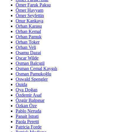
Ömer Faruk Paksu
Ömer Hayyam
Ömer Seyfettin
Onur Kankaya
Orhan Karasu
Orhan Kemal
Orhan Pamuk
Orhan Toker
Orhan Veli
Osamu Dazai
Oscar Wilde
Osman Balcıgil
Osman Cemal Kaygılı
Osman Pamukoğlu
Oswald Spengler
Ouida
Oya Doğan
Özdemir Asaf
Özgür Balpınar
Özkan Öze
Pablo Neruda
Panait Istrati
Paola Peretti
Patricia Forde