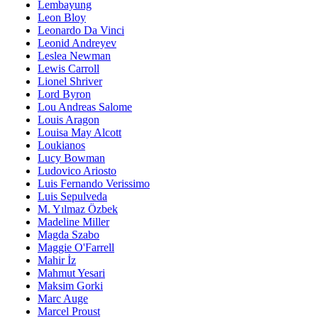
Lembayung
Leon Bloy
Leonardo Da Vinci
Leonid Andreyev
Leslea Newman
Lewis Carroll
Lionel Shriver
Lord Byron
Lou Andreas Salome
Louis Aragon
Louisa May Alcott
Loukianos
Lucy Bowman
Ludovico Ariosto
Luis Fernando Verissimo
Luis Sepulveda
M. Yılmaz Özbek
Madeline Miller
Magda Szabo
Maggie O'Farrell
Mahir İz
Mahmut Yesari
Maksim Gorki
Marc Auge
Marcel Proust