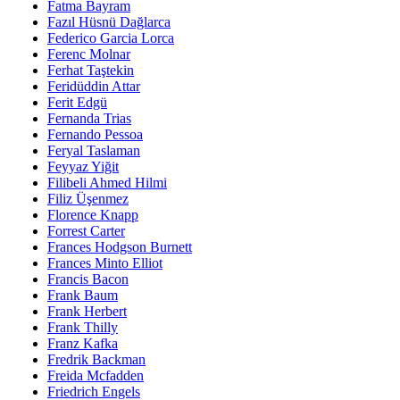
Fatma Bayram
Fazıl Hüsnü Dağlarca
Federico Garcia Lorca
Ferenc Molnar
Ferhat Taştekin
Feridüddin Attar
Ferit Edgü
Fernanda Trias
Fernando Pessoa
Feryal Taslaman
Feyyaz Yiğit
Filibeli Ahmed Hilmi
Filiz Üşenmez
Florence Knapp
Forrest Carter
Frances Hodgson Burnett
Frances Minto Elliot
Francis Bacon
Frank Baum
Frank Herbert
Frank Thilly
Franz Kafka
Fredrik Backman
Freida Mcfadden
Friedrich Engels