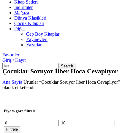
Kitap Setleri
İndirimler
Mağaza
Dünya Klasikleri
Çocuk Kitapları
Diğer
Cep Boy Kitaplar
Yayınevleri
Yazarlar
Favoriler
Giriş / Kayıt
Search
Çocuklar Soruyor İlber Hoca Cevaplıyor
Ana Sayfa
Ürünler “Çocuklar Soruyor İlber Hoca Cevaplıyor”
olarak etiketlendi
Fiyata göre filtrele
En
En
düşük
yüksek
Filtrele
fiyat
fiyat