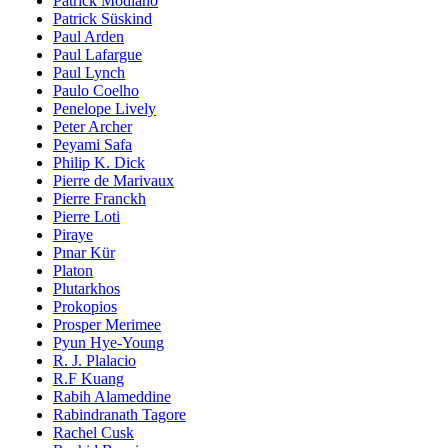
Patrick Modiano
Patrick Süskind
Paul Arden
Paul Lafargue
Paul Lynch
Paulo Coelho
Penelope Lively
Peter Archer
Peyami Safa
Philip K. Dick
Pierre de Marivaux
Pierre Franckh
Pierre Loti
Piraye
Pınar Kür
Platon
Plutarkhos
Prokopios
Prosper Merimee
Pyun Hye-Young
R. J. Plalacio
R.F Kuang
Rabih Alameddine
Rabindranath Tagore
Rachel Cusk