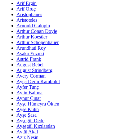
Arif Ergin
Arif Oruç
Aristophanes
Aristoteles
Arnould Galopin
Arthur Conan Doyle
Arthur Koestler
Arthur Schopenhauer
Arundhati Roy
Asako Yuzuki
Astrid Frank
August Bebel
August Strindberg
Avery Corman
Ayça Derin Karabulut
Ayfer Tunç
Aylin Balboa
Aynur Çınar
Ayşe Hümeyra Ökten
Ayşe Kulin
Ayşe Şasa
Ayşegül Dede
Ayşegül Kızılarslan
Aytül Akal
Aziz Nesin