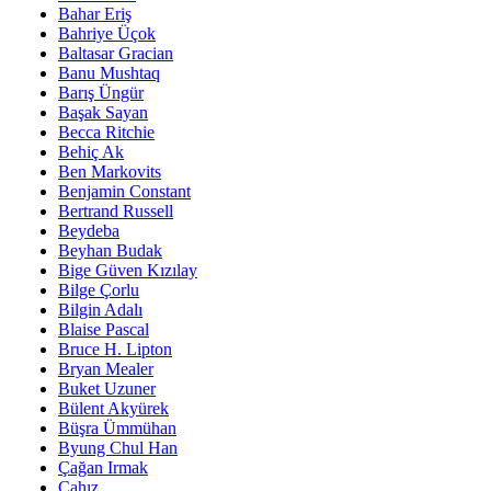
Bahar Eriş
Bahriye Üçok
Baltasar Gracian
Banu Mushtaq
Barış Üngür
Başak Sayan
Becca Ritchie
Behiç Ak
Ben Markovits
Benjamin Constant
Bertrand Russell
Beydeba
Beyhan Budak
Bige Güven Kızılay
Bilge Çorlu
Bilgin Adalı
Blaise Pascal
Bruce H. Lipton
Bryan Mealer
Buket Uzuner
Bülent Akyürek
Büşra Ümmühan
Byung Chul Han
Çağan Irmak
Cahız