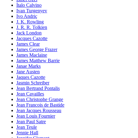
İtalo Calvino
Ivan Turgenyev
Ivo Andriç
J. K. Rowling
J. R. R. Tolkien
Jack London
Jacques Cazotte
James Clear
James George Frazer
James Maclaine
James Matthew Barrie
Janae Marks
Jane Austen
Jaques Cazotte
Jasmin Schreiber
Jean Bertrand Pontalis
Jean Cavailles
Jean Christophe Grange
Jean Francois de Bastide
Jean Jacques Rousseau
Jean Louis Fournier
Jean Paul Satre
Jean Teule
Jennie Hall