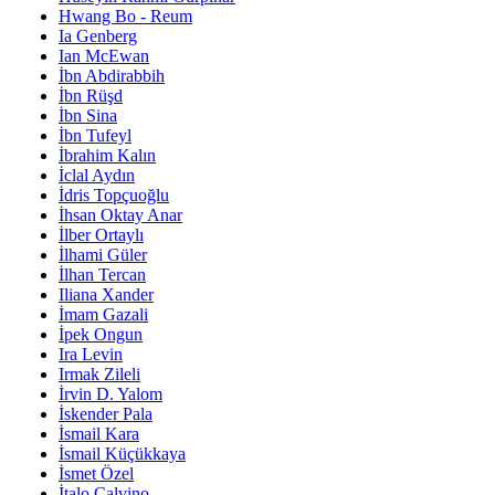
Hwang Bo - Reum
Ia Genberg
Ian McEwan
İbn Abdirabbih
İbn Rüşd
İbn Sina
İbn Tufeyl
İbrahim Kalın
İclal Aydın
İdris Topçuoğlu
İhsan Oktay Anar
İlber Ortaylı
İlhami Güler
İlhan Tercan
Iliana Xander
İmam Gazali
İpek Ongun
Ira Levin
Irmak Zileli
İrvin D. Yalom
İskender Pala
İsmail Kara
İsmail Küçükkaya
İsmet Özel
İtalo Calvino