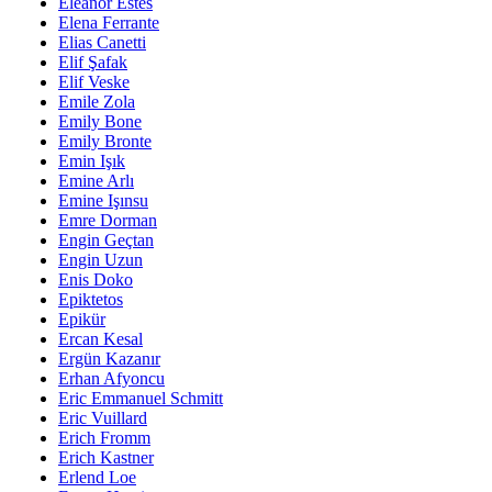
Eleanor Estes
Elena Ferrante
Elias Canetti
Elif Şafak
Elif Veske
Emile Zola
Emily Bone
Emily Bronte
Emin Işık
Emine Arlı
Emine Işınsu
Emre Dorman
Engin Geçtan
Engin Uzun
Enis Doko
Epiktetos
Epikür
Ercan Kesal
Ergün Kazanır
Erhan Afyoncu
Eric Emmanuel Schmitt
Eric Vuillard
Erich Fromm
Erich Kastner
Erlend Loe