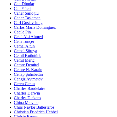
Can Dündar
Can Yücel
Caner Sarıoğlu
Caner Taslaman
Carl Gustav Jung
Carlos Maria Dominguez
Cecile Pin
Celal Al-i Ahmed
Cem Tunçer
Cemal Altun
Cemal Süreya
Cemil Kutlutürk
Cemil Meriç
Cemre Demirel
Cemre N. Karain
Cenap Şahabettin
Cengiz Aytmatov
Ceren Ceran
Charles Baudelaire
Charles Darwin
Charles Dickens
China Mieville
Chris Naylor Ballesteros
Christian Friedrich Hebbel
Christy Brown