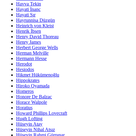
Havva Tekin
Hayati İnanç
Hayati Sır
Hayrunnisa Düzgün
Heinrich von Kleist
Henrik İbsen
Henry David Thoreau
Henry James
Herbert George Wells
Herman Melville
Hermann Hesse
Herodot
Hesiodos
Hikmet Hükümenoğlu
Hippokrates
Hiroko Oyamada
Homeros
Honore De Balzac
Horace Walpole
Horatius
Howard Phillips Lovecraft
Hugh Lofting
Hüseyin Atay
Hüseyin Nihal Atsız
Hüseyin Rahmi Gürpınar