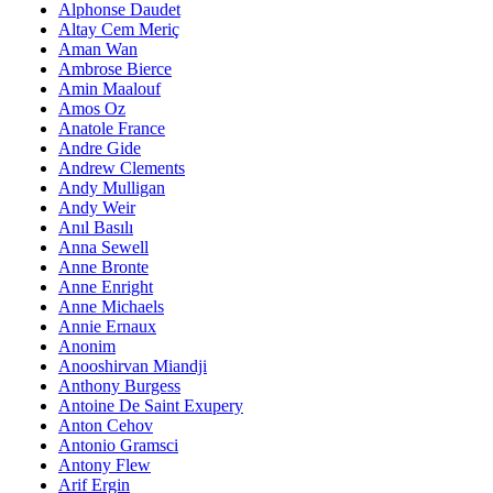
Alphonse Daudet
Altay Cem Meriç
Aman Wan
Ambrose Bierce
Amin Maalouf
Amos Oz
Anatole France
Andre Gide
Andrew Clements
Andy Mulligan
Andy Weir
Anıl Basılı
Anna Sewell
Anne Bronte
Anne Enright
Anne Michaels
Annie Ernaux
Anonim
Anooshirvan Miandji
Anthony Burgess
Antoine De Saint Exupery
Anton Cehov
Antonio Gramsci
Antony Flew
Arif Ergin