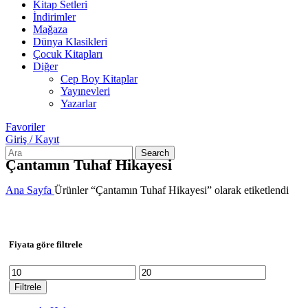
Kitap Setleri
İndirimler
Mağaza
Dünya Klasikleri
Çocuk Kitapları
Diğer
Cep Boy Kitaplar
Yayınevleri
Yazarlar
Favoriler
Giriş / Kayıt
Search
Çantamın Tuhaf Hikayesi
Ana Sayfa
Ürünler “Çantamın Tuhaf Hikayesi” olarak etiketlendi
Fiyata göre filtrele
En
En
düşük
yüksek
Filtrele
fiyat
fiyat