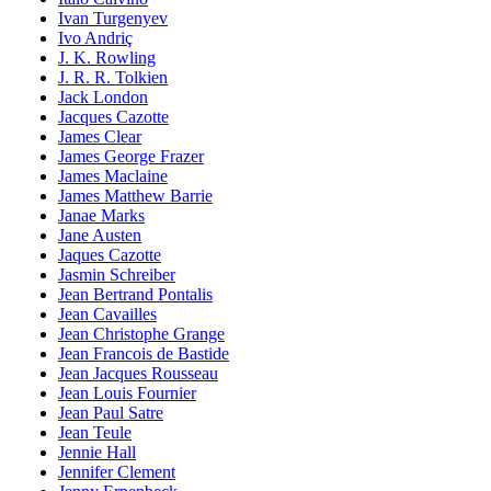
Ivan Turgenyev
Ivo Andriç
J. K. Rowling
J. R. R. Tolkien
Jack London
Jacques Cazotte
James Clear
James George Frazer
James Maclaine
James Matthew Barrie
Janae Marks
Jane Austen
Jaques Cazotte
Jasmin Schreiber
Jean Bertrand Pontalis
Jean Cavailles
Jean Christophe Grange
Jean Francois de Bastide
Jean Jacques Rousseau
Jean Louis Fournier
Jean Paul Satre
Jean Teule
Jennie Hall
Jennifer Clement