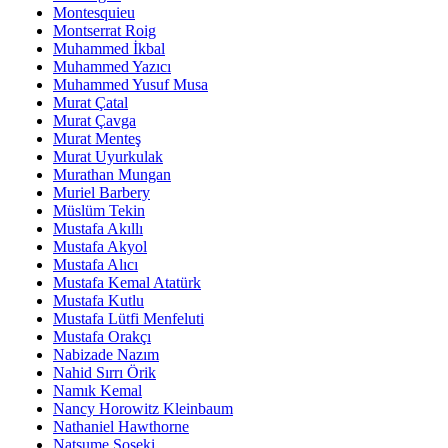
Montesquieu
Montserrat Roig
Muhammed İkbal
Muhammed Yazıcı
Muhammed Yusuf Musa
Murat Çatal
Murat Çavga
Murat Menteş
Murat Uyurkulak
Murathan Mungan
Muriel Barbery
Müslüm Tekin
Mustafa Akıllı
Mustafa Akyol
Mustafa Alıcı
Mustafa Kemal Atatürk
Mustafa Kutlu
Mustafa Lütfi Menfeluti
Mustafa Orakçı
Nabizade Nazım
Nahid Sırrı Örik
Namık Kemal
Nancy Horowitz Kleinbaum
Nathaniel Hawthorne
Natsume Soseki