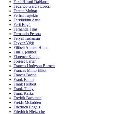
Fazıl Hüsnü Dağlarca
Federico Garcia Lorca
Ferenc Molnar
Ferhat Taştekin
Feridüddin Attar
Ferit Edgü
Fernanda Trias
Fernando Pessoa
Feryal Taslaman
Feyyaz Yiğit
Filibeli Ahmed Hilmi
Filiz Üşenmez
Florence Knapp
Forrest Carter
Frances Hodgson Burnett
Frances Minto Elliot
Francis Bacon
Frank Baum
Frank Herbert
Frank Thilly
Franz Kafka
Fredrik Backman
Freida Mcfadden
Friedrich Engels
Friedrich Nietzsche