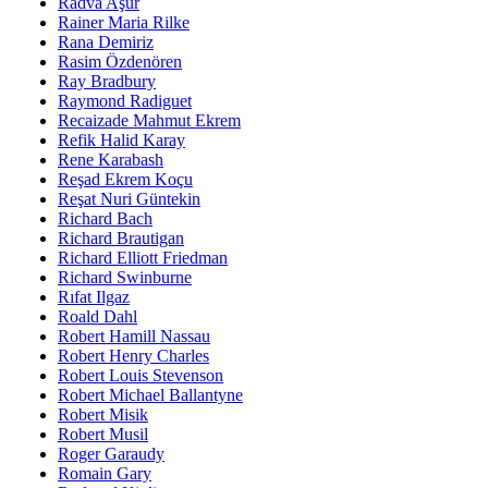
Radva Aşur
Rainer Maria Rilke
Rana Demiriz
Rasim Özdenören
Ray Bradbury
Raymond Radiguet
Recaizade Mahmut Ekrem
Refik Halid Karay
Rene Karabash
Reşad Ekrem Koçu
Reşat Nuri Güntekin
Richard Bach
Richard Brautigan
Richard Elliott Friedman
Richard Swinburne
Rıfat Ilgaz
Roald Dahl
Robert Hamill Nassau
Robert Henry Charles
Robert Louis Stevenson
Robert Michael Ballantyne
Robert Misik
Robert Musil
Roger Garaudy
Romain Gary