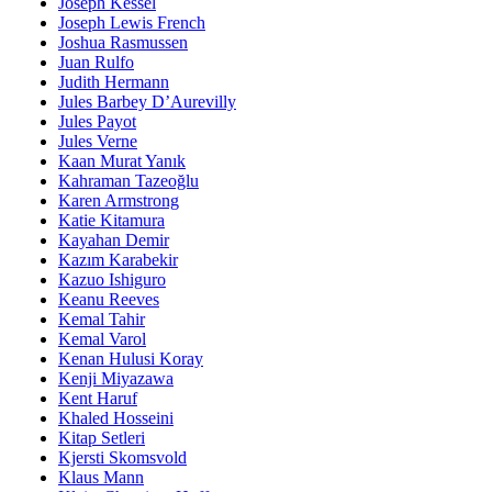
Joseph Kessel
Joseph Lewis French
Joshua Rasmussen
Juan Rulfo
Judith Hermann
Jules Barbey D’Aurevilly
Jules Payot
Jules Verne
Kaan Murat Yanık
Kahraman Tazeoğlu
Karen Armstrong
Katie Kitamura
Kayahan Demir
Kazım Karabekir
Kazuo Ishiguro
Keanu Reeves
Kemal Tahir
Kemal Varol
Kenan Hulusi Koray
Kenji Miyazawa
Kent Haruf
Khaled Hosseini
Kitap Setleri
Kjersti Skomsvold
Klaus Mann