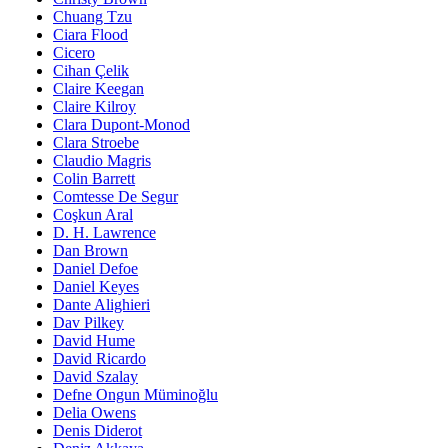
Chuang Tzu
Ciara Flood
Cicero
Cihan Çelik
Claire Keegan
Claire Kilroy
Clara Dupont-Monod
Clara Stroebe
Claudio Magris
Colin Barrett
Comtesse De Segur
Coşkun Aral
D. H. Lawrence
Dan Brown
Daniel Defoe
Daniel Keyes
Dante Alighieri
Dav Pilkey
David Hume
David Ricardo
David Szalay
Defne Ongun Müminoğlu
Delia Owens
Denis Diderot