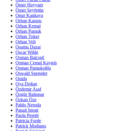
Ömer Hayyam
Ömer Seyfettin
Onur Kankaya
Orhan Karasu
Orhan Kemal
Orhan Pamuk
Orhan Toker
Orhan Veli
Osamu Dazai
Oscar Wilde
Osman Balcıgil
Osman Cemal Kaygılı
Osman Pamukoğlu
Oswald Spengler
Ouida
Oya Doğan
Özdemir Asaf
Özgür Balpınar
Özkan Öze
Pablo Neruda
Panait Istrati
Paola Peretti
Patricia Forde
Patrick Modiano