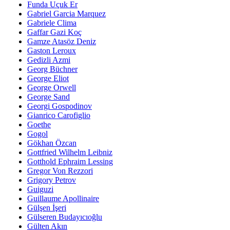
Funda Uçuk Er
Gabriel Garcia Marquez
Gabriele Clima
Gaffar Gazi Koç
Gamze Atasöz Deniz
Gaston Leroux
Gedizli Azmi
Georg Büchner
George Eliot
George Orwell
George Sand
Georgi Gospodinov
Gianrico Carofiglio
Goethe
Gogol
Gökhan Özcan
Gottfried Wilhelm Leibniz
Gotthold Ephraim Lessing
Gregor Von Rezzori
Grigory Petrov
Guiguzi
Guillaume Apollinaire
Gülşen İşeri
Gülseren Budayıcıoğlu
Gülten Akın