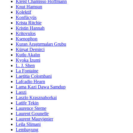
Kleist Chamisso Hoffmann
Knut Hamsun
Kolektif
Konfüçyüs
Krista Ritchie
Kristin Hannah
Kritovulos
Ksenophon
Kuran Araştırmaları Grubu
Kürşat Demirci
Kutlu Akalın
Kyoka İzumi
L. J. Shen
La Fontaine
Laetitia Colombani
Lafcadio Hearn
Lama Kazi Dawa Samdup
Laozi
Laszlo Krasznahorkai
Latife Tekin
Laurence Sterne
Laurent Gounelle
Laurent Mauvignier
Leila Slimani
Lembayung