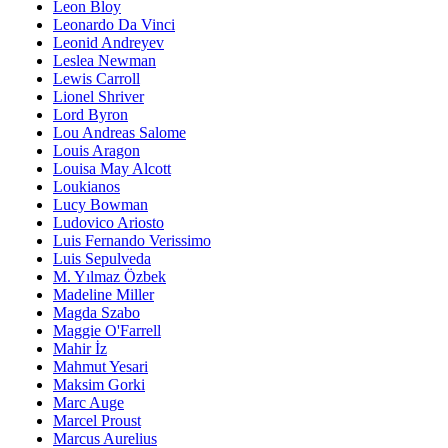
Leon Bloy
Leonardo Da Vinci
Leonid Andreyev
Leslea Newman
Lewis Carroll
Lionel Shriver
Lord Byron
Lou Andreas Salome
Louis Aragon
Louisa May Alcott
Loukianos
Lucy Bowman
Ludovico Ariosto
Luis Fernando Verissimo
Luis Sepulveda
M. Yılmaz Özbek
Madeline Miller
Magda Szabo
Maggie O'Farrell
Mahir İz
Mahmut Yesari
Maksim Gorki
Marc Auge
Marcel Proust
Marcus Aurelius