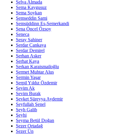
Selva Almada
Sema Kaygusuz
Sema Soykan
Şemseddin Sami
Şemsüddinn Es-Semerkandi
Sena Öncel Özsoy
Seneca
Seray Şahiner
Serdar Çankaya
Serdar Demirel
Serhan Asker
Serhat Kaya
Serkan Karaismailoğlu
Sermet Muhtar Alus
Şermin Yaşar
Serpil Yıldız Özdemir
Sevim Ak
Sevim Burak
Şevket Süreyya Aydemir
Seyfullah Şenel
Şeyh Galib
Şeyhi
Şeyma Betül Doğan
Sezer Ortadağ
Sezer Ün