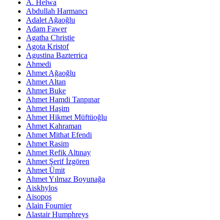
A. Helwa
Abdullah Harmancı
Adalet Ağaoğlu
Adam Fawer
Agatha Christie
Agota Kristof
Agustina Bazterrica
Ahmedi
Ahmet Ağaoğlu
Ahmet Altan
Ahmet Buke
Ahmet Hamdi Tanpınar
Ahmet Haşim
Ahmet Hikmet Müftüoğlu
Ahmet Kahraman
Ahmet Mithat Efendi
Ahmet Rasim
Ahmet Refik Altınay
Ahmet Şerif İzgören
Ahmet Ümit
Ahmet Yılmaz Boyunağa
Aiskhylos
Aisopos
Alain Fournier
Alastair Humphreys