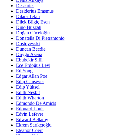
Deniz Akkaya
Descartes
Desiderius Erasmus
Dilara Tekin
Dilek Bilgiç Esen
Dino Buzzati
Doğan Cüceloğlu
Donatella Di Pietrantonio
Dostoyevski
Duncan Beedie
Duygu Asena
Ebubekir Sifil
Ece Erdoğuş Levi
Ed Yong
Edgar Allan Poe
Edip Cansever
Edip Yüksel
Edith Nesbit
Edith Wharton
Edmondo De Amicis
Edouard Louis
Edvin Lefevre
Edward Bellamy
Ekrem Sarıkçıoğlu
Eleanor Coerr