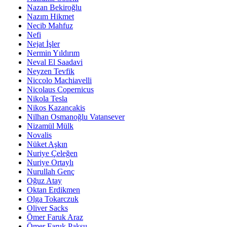
Nazan Bekiroğlu
Nazım Hikmet
Necib Mahfuz
Nefi
Nejat İşler
Nermin Yıldırım
Neval El Saadavi
Neyzen Tevfik
Niccolo Machiavelli
Nicolaus Copernicus
Nikola Tesla
Nikos Kazancakis
Nilhan Osmanoğlu Vatansever
Nizamül Mülk
Novalis
Nüket Aşkın
Nuriye Çeleğen
Nuriye Ortaylı
Nurullah Genç
Oğuz Atay
Oktan Erdikmen
Olga Tokarczuk
Oliver Sacks
Ömer Faruk Araz
Ömer Faruk Paksu