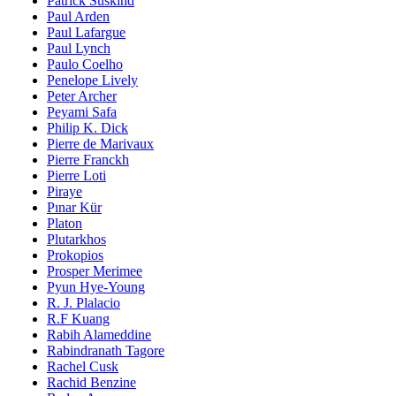
Patrick Süskind
Paul Arden
Paul Lafargue
Paul Lynch
Paulo Coelho
Penelope Lively
Peter Archer
Peyami Safa
Philip K. Dick
Pierre de Marivaux
Pierre Franckh
Pierre Loti
Piraye
Pınar Kür
Platon
Plutarkhos
Prokopios
Prosper Merimee
Pyun Hye-Young
R. J. Plalacio
R.F Kuang
Rabih Alameddine
Rabindranath Tagore
Rachel Cusk
Rachid Benzine