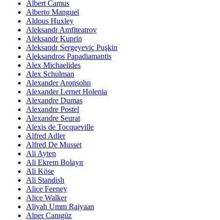
Albert Camus
Alberto Manguel
Aldous Huxley
Aleksandr Amfiteatrov
Aleksandr Kuprin
Aleksandr Sergeyeviç Puşkin
Aleksandros Papadiamantis
Alex Michaelides
Alex Schulman
Alexander Aronsohn
Alexander Lernet Holenia
Alexandre Dumas
Alexandre Postel
Alexandre Seurat
Alexis de Tocqueville
Alfred Adler
Alfred De Musset
Ali Ayten
Ali Ekrem Bolayır
Ali Köse
Ali Standish
Alice Feeney
Alice Walker
Aliyah Umm Raiyaan
Alper Canıgüz