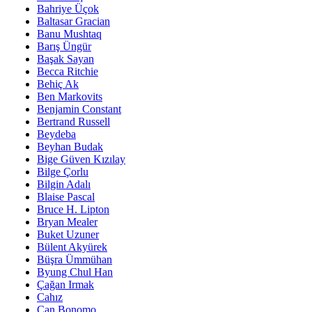
Bahriye Üçok
Baltasar Gracian
Banu Mushtaq
Barış Üngür
Başak Sayan
Becca Ritchie
Behiç Ak
Ben Markovits
Benjamin Constant
Bertrand Russell
Beydeba
Beyhan Budak
Bige Güven Kızılay
Bilge Çorlu
Bilgin Adalı
Blaise Pascal
Bruce H. Lipton
Bryan Mealer
Buket Uzuner
Bülent Akyürek
Büşra Ümmühan
Byung Chul Han
Çağan Irmak
Cahız
Can Bonomo