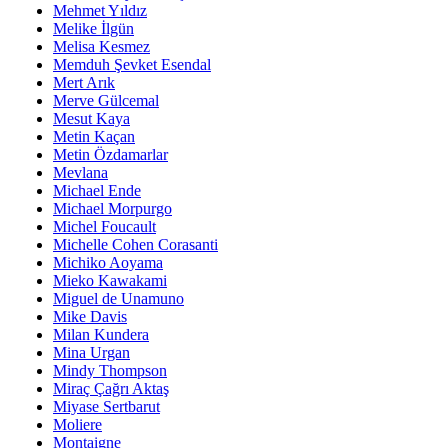
Mehmet Yıldız
Melike İlgün
Melisa Kesmez
Memduh Şevket Esendal
Mert Arık
Merve Gülcemal
Mesut Kaya
Metin Kaçan
Metin Özdamarlar
Mevlana
Michael Ende
Michael Morpurgo
Michel Foucault
Michelle Cohen Corasanti
Michiko Aoyama
Mieko Kawakami
Miguel de Unamuno
Mike Davis
Milan Kundera
Mina Urgan
Mindy Thompson
Miraç Çağrı Aktaş
Miyase Sertbarut
Moliere
Montaigne