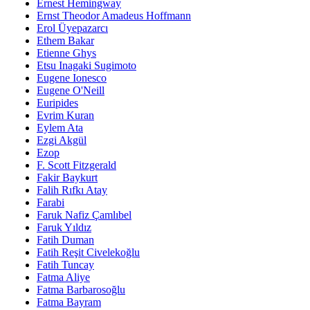
Ernest Hemingway
Ernst Theodor Amadeus Hoffmann
Erol Üyepazarcı
Ethem Bakar
Etienne Ghys
Etsu Inagaki Sugimoto
Eugene Ionesco
Eugene O'Neill
Euripides
Evrim Kuran
Eylem Ata
Ezgi Akgül
Ezop
F. Scott Fitzgerald
Fakir Baykurt
Falih Rıfkı Atay
Farabi
Faruk Nafiz Çamlıbel
Faruk Yıldız
Fatih Duman
Fatih Reşit Civelekoğlu
Fatih Tuncay
Fatma Aliye
Fatma Barbarosoğlu
Fatma Bayram