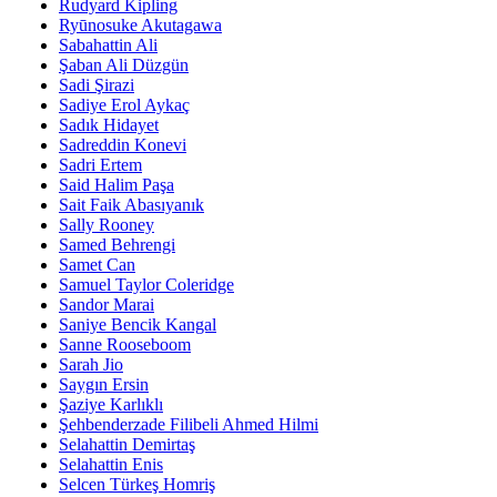
Rudyard Kipling
Ryūnosuke Akutagawa
Sabahattin Ali
Şaban Ali Düzgün
Sadi Şirazi
Sadiye Erol Aykaç
Sadık Hidayet
Sadreddin Konevi
Sadri Ertem
Said Halim Paşa
Sait Faik Abasıyanık
Sally Rooney
Samed Behrengi
Samet Can
Samuel Taylor Coleridge
Sandor Marai
Saniye Bencik Kangal
Sanne Rooseboom
Sarah Jio
Saygın Ersin
Şaziye Karlıklı
Şehbenderzade Filibeli Ahmed Hilmi
Selahattin Demirtaş
Selahattin Enis
Selcen Türkeş Homriş