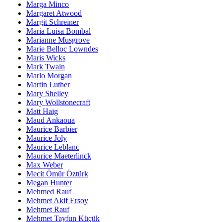
Marga Minco
Margaret Atwood
Margit Schreiner
Maria Luisa Bombal
Marianne Musgrove
Marie Belloc Lowndes
Maris Wicks
Mark Twain
Marlo Morgan
Martin Luther
Mary Shelley
Mary Wollstonecraft
Matt Haig
Maud Ankaoua
Maurice Barbier
Maurice Joly
Maurice Leblanc
Maurice Maeterlinck
Max Weber
Mecit Ömür Öztürk
Megan Hunter
Mehmed Rauf
Mehmet Akif Ersoy
Mehmet Rauf
Mehmet Tayfun Küçük