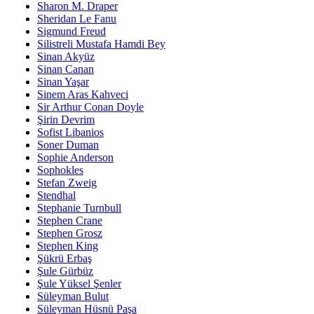
Sharon M. Draper
Sheridan Le Fanu
Sigmund Freud
Silistreli Mustafa Hamdi Bey
Sinan Akyüz
Sinan Canan
Sinan Yaşar
Sinem Aras Kahveci
Sir Arthur Conan Doyle
Şirin Devrim
Sofist Libanios
Soner Duman
Sophie Anderson
Sophokles
Stefan Zweig
Stendhal
Stephanie Turnbull
Stephen Crane
Stephen Grosz
Stephen King
Şükrü Erbaş
Şule Gürbüz
Şule Yüksel Şenler
Süleyman Bulut
Süleyman Hüsnü Paşa