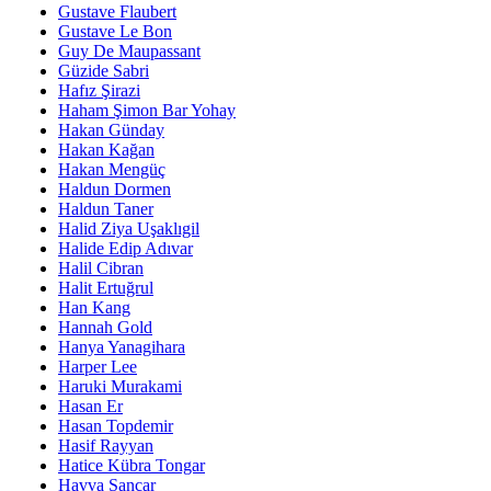
Gustave Flaubert
Gustave Le Bon
Guy De Maupassant
Güzide Sabri
Hafız Şirazi
Haham Şimon Bar Yohay
Hakan Günday
Hakan Kağan
Hakan Mengüç
Haldun Dormen
Haldun Taner
Halid Ziya Uşaklıgil
Halide Edip Adıvar
Halil Cibran
Halit Ertuğrul
Han Kang
Hannah Gold
Hanya Yanagihara
Harper Lee
Haruki Murakami
Hasan Er
Hasan Topdemir
Hasif Rayyan
Hatice Kübra Tongar
Havva Sancar