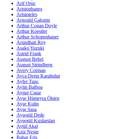
Arif Oruç
Aristophanes
Aristoteles
Arnould Galopin
Arthur Conan Doyle
Arthur Koestler
Arthur Schopenhauer
Arundhati Roy
Asako Yuzuki
Astrid Frank
August Bebel
August Strindberg
Avery Corman
Ayça Derin Karabulut
Ayfer Tunç
Aylin Balboa
Aynur Çınar
Ayşe Hümeyra Ökten
Ayşe Kulin
Ayşe Şasa
Ayşegül Dede
Ayşegül Kızılarslan
Aytül Akal
Aziz Nesin
Bahar Eriş