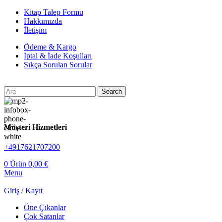
Kitap Talep Formu
Hakkımızda
İletişim
Ödeme & Kargo
İptal & İade Koşulları
Sıkça Sorulan Sorular
Search
Müşteri Hizmetleri
+4917621707200
0
Ürün
0,00
€
Menu
Giriş / Kayıt
Öne Çıkanlar
Çok Satanlar